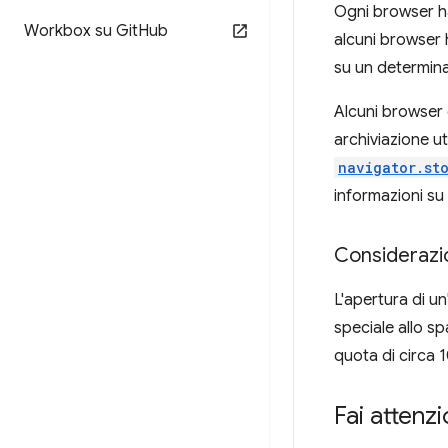
Ogni browser 
Workbox su Git
Hub
alcuni browser h
su un determina
Alcuni browser 
archiviazione uti
navigator.st
informazioni su
Considerazio
L'apertura di u
speciale allo sp
quota di circa 
Fai attenz