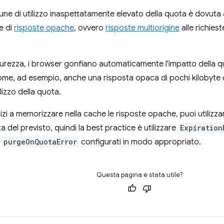
e di utilizzo inaspettatamente elevato della quota è dovuta 
e di
risposte opache
, ovvero
risposte multiorigine
alle richies
icurezza, i browser gonfiano automaticamente l'impatto della q
me, ad esempio, anche una risposta opaca di pochi kilobyte 
ilizzo della quota.
nizi a memorizzare nella cache le risposte opache, puoi utiliz
a del previsto, quindi la best practice è utilizzare
Expiration
e
purgeOnQuotaError
configurati in modo appropriato.
Questa pagina è stata utile?