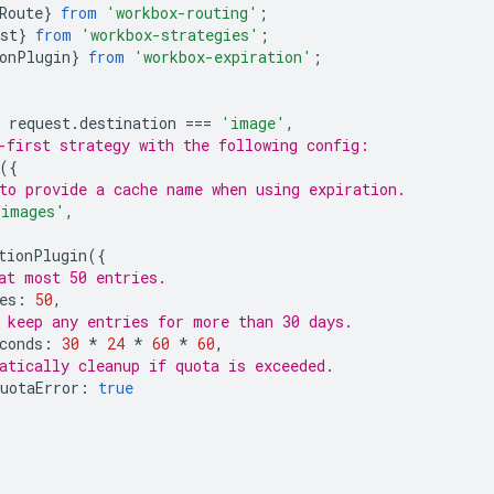
Route
}
from
'workbox-routing'
;
st
}
from
'workbox-strategies'
;
onPlugin
}
from
'workbox-expiration'
;
request
.
destination
===
'image'
,
-first strategy with the following config:
({
to provide a cache name when using expiration.
'images'
,
tionPlugin
({
at most 50 entries.
es
:
50
,
 keep any entries for more than 30 days.
conds
:
30
*
24
*
60
*
60
,
atically cleanup if quota is exceeded.
uotaError
:
true