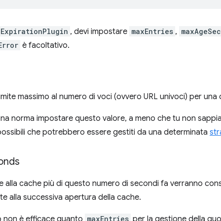
ExpirationPlugin
, devi impostare
maxEntries
,
maxAgeSec
Error
è facoltativo.
imite massimo al numero di voci (ovvero URL univoci) per una
ona norma impostare questo valore, a meno che tu non sappia
 possibili che potrebbero essere gestiti da una determinata
str
onds
e alla cache più di questo numero di secondi fa verranno con
 alla successiva apertura della cache.
 non è efficace quanto
maxEntries
per la gestione della quo