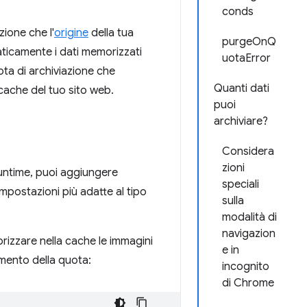
conds
zione che l'
origine
della tua
purgeOnQ
ticamente i dati memorizzati
uotaError
uota di archiviazione che
Quanti dati
a cache del tuo sito web.
puoi
archiviare?
Considera
zioni
runtime, puoi aggiungere
speciali
mpostazioni più adatte al tipo
sulla
modalità di
navigazion
izzare nella cache le immagini
e in
ramento della quota:
incognito
di Chrome