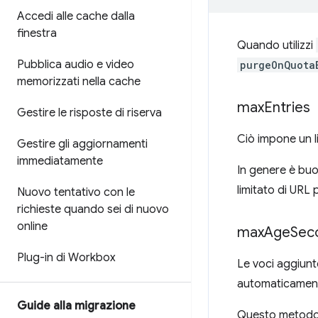
Accedi alle cache dalla
finestra
Quando utilizzi
Pubblica audio e video
purgeOnQuota
memorizzati nella cache
max
Entries
Gestire le risposte di riserva
Ciò impone un l
Gestire gli aggiornamenti
immediatamente
In genere è bu
limitato di URL
Nuovo tentativo con le
richieste quando sei di nuovo
online
max
Age
Sec
Plug-in di Workbox
Le voci aggiunt
automaticamente
Guide alla migrazione
Questo metodo