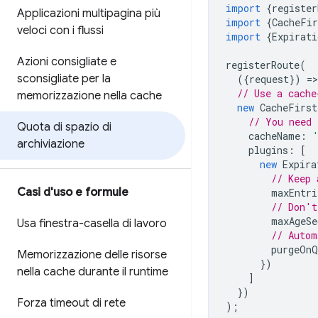
import
{
register
Applicazioni multipagina più
import
{
CacheFir
veloci con i flussi
import
{
Expirati
Azioni consigliate e
registerRoute
(
sconsigliate per la
({
request
})
=
>
// Use a cache
memorizzazione nella cache
new
CacheFirst
// You need 
Quota di spazio di
cacheName
:
archiviazione
plugins
:
[
new
Expira
// Keep 
Casi d'uso e formule
maxEntri
// Don't
maxAgeSe
Usa finestra-casella di lavoro
// Autom
purgeOnQ
Memorizzazione delle risorse
})
nella cache durante il runtime
]
})
Forza timeout di rete
);