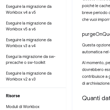
poiché le cache
Eseguire la migrazione da
Workbox v4 a v5
breve periodo d
che vuoi imporr
Eseguire la migrazione da
Workbox v5 a v6
purge
On
Qu
Eseguire la migrazione da
Questa opzione 
Workbox v3 a v4
automatica nel c
Esegui la migrazione da sw-
precache o sw-toolkit
Al momento, per
dovrebbero esse
Eseguire la migrazione da
contribuisce a 
Workbox v2 a v3
di archiviazione
Risorse
Quanti dat
Moduli di Workbox