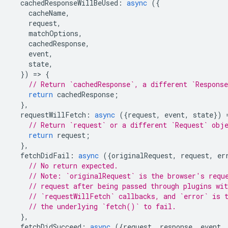
cachedResponseWillBeUsed
:
async
({
cacheName
,
request
,
matchOptions
,
cachedResponse
,
event
,
state
,
})
=
>
{
// Return `cachedResponse`, a different `Respons
return
cachedResponse
;
},
requestWillFetch
:
async
({
request
,
event
,
state
})
// Return `request` or a different `Request` obj
return
request
;
},
fetchDidFail
:
async
({
originalRequest
,
request
,
er
// No return expected.
// Note: `originalRequest` is the browser's requ
// request after being passed through plugins wit
// `requestWillFetch` callbacks, and `error` is 
// the underlying `fetch()` to fail.
},
fetchDidSucceed
:
async
({
request
,
response
,
event
,