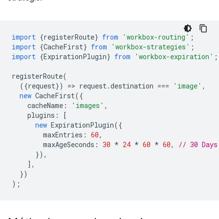
import
{
registerRoute
}
from
'workbox-routing'
;
import
{
CacheFirst
}
from
'workbox-strategies'
;
import
{
ExpirationPlugin
}
from
'workbox-expiration'
;
registerRoute
(
({
request
})
=
>
request
.
destination
===
'image'
,
new
CacheFirst
({
cacheName
:
'images'
,
plugins
:
[
new
ExpirationPlugin
({
maxEntries
:
60
,
maxAgeSeconds
:
30
*
24
*
60
*
60
,
// 30 Days
}),
],
})
);