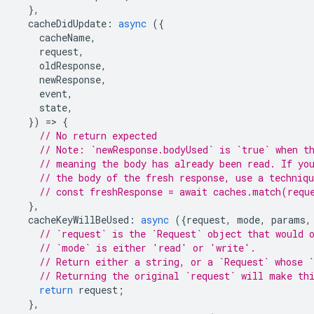
},
cacheDidUpdate
:
async
({
cacheName
,
request
,
oldResponse
,
newResponse
,
event
,
state
,
})
=
>
{
// No return expected
// Note: `newResponse.bodyUsed` is `true` when t
// meaning the body has already been read. If yo
// the body of the fresh response, use a techniq
// const freshResponse = await caches.match(requ
},
cacheKeyWillBeUsed
:
async
({
request
,
mode
,
params
,
// `request` is the `Request` object that would 
// `mode` is either 'read' or 'write'.
// Return either a string, or a `Request` whose `
// Returning the original `request` will make th
return
request
;
},