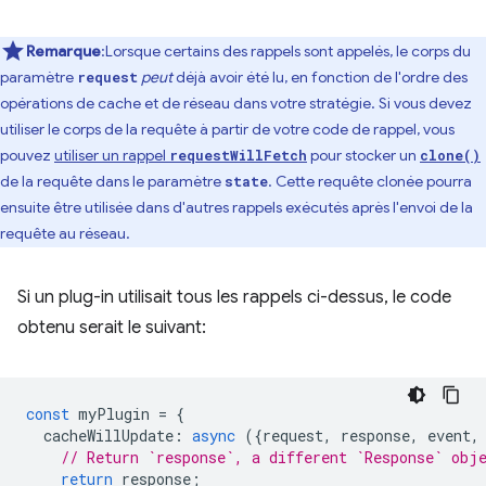
Remarque
:Lorsque certains des rappels sont appelés, le corps du
paramètre
peut
déjà avoir été lu, en fonction de l'ordre des
request
opérations de cache et de réseau dans votre stratégie. Si vous devez
utiliser le corps de la requête à partir de votre code de rappel, vous
pouvez
utiliser un rappel
pour stocker un
requestWillFetch
clone()
de la requête dans le paramètre
. Cette requête clonée pourra
state
ensuite être utilisée dans d'autres rappels exécutés après l'envoi de la
requête au réseau.
Si un plug-in utilisait tous les rappels ci-dessus, le code
obtenu serait le suivant:
const
myPlugin
=
{
cacheWillUpdate
:
async
({
request
,
response
,
event
,
// Return `response`, a different `Response` obj
return
response
;