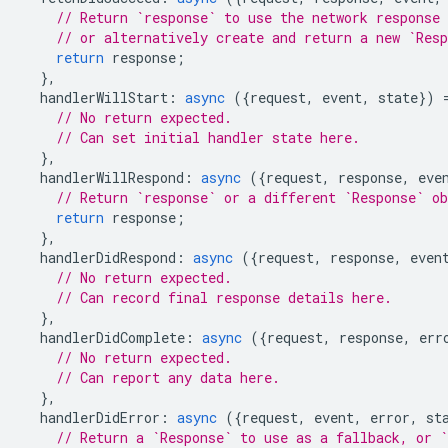
// Return `response` to use the network response 
// or alternatively create and return a new `Res
return
response
;
},
handlerWillStart
:
async
({
request
,
event
,
state
})
// No return expected.
// Can set initial handler state here.
},
handlerWillRespond
:
async
({
request
,
response
,
eve
// Return `response` or a different `Response` o
return
response
;
},
handlerDidRespond
:
async
({
request
,
response
,
even
// No return expected.
// Can record final response details here.
},
handlerDidComplete
:
async
({
request
,
response
,
err
// No return expected.
// Can report any data here.
},
handlerDidError
:
async
({
request
,
event
,
error
,
st
// Return a `Response` to use as a fallback, or `