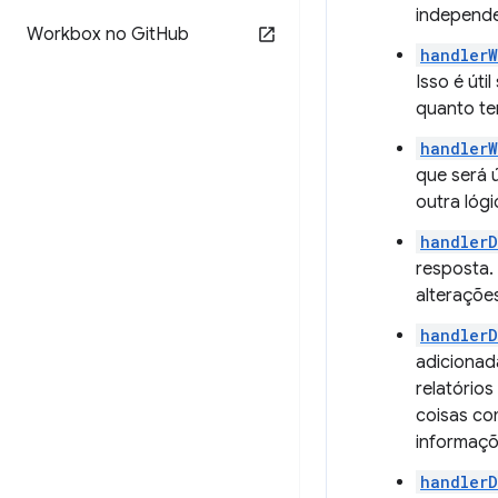
independe
Workbox no Git
Hub
handlerW
Isso é úti
quanto te
handlerW
que será 
outra lógi
handler
resposta. 
alterações
handlerD
adicionada
relatório
coisas co
informaçõ
handlerD