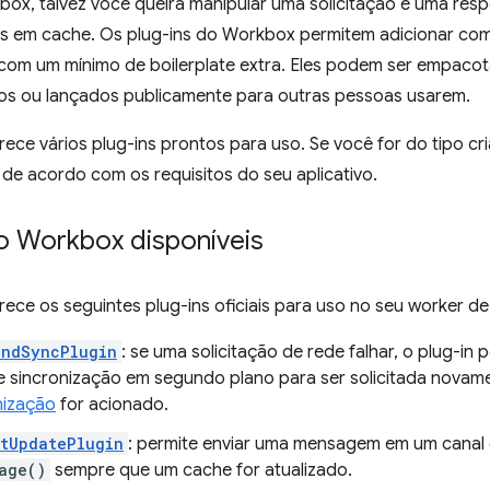
box, talvez você queira manipular uma solicitação e uma re
 em cache. Os plug-ins do Workbox permitem adicionar com
 com um mínimo de boilerplate extra. Eles podem ser empacot
tos ou lançados publicamente para outras pessoas usarem.
ce vários plug-ins prontos para uso. Se você for do tipo cria
de acordo com os requisitos do seu aplicativo.
do Workbox disponíveis
ce os seguintes plug-ins oficiais para uso no seu worker de
undSyncPlugin
: se uma solicitação de rede falhar, o plug-in
de sincronização em segundo plano para ser solicitada nova
nização
for acionado.
tUpdatePlugin
: permite enviar uma mensagem em um canal 
age()
sempre que um cache for atualizado.