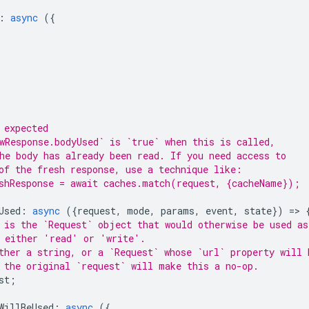
:
async
({
 expected
wResponse.bodyUsed` is `true` when this is called,
he body has already been read. If you need access to
of the fresh response, use a technique like:
shResponse = await caches.match(request, {cacheName});
Used
:
async
({
request
,
mode
,
params
,
event
,
state
})
=
>
 is the `Request` object that would otherwise be used as
 either 'read' or 'write'.
ther a string, or a `Request` whose `url` property will 
 the original `request` will make this a no-op.
st
;
WillBeUsed
:
async
({