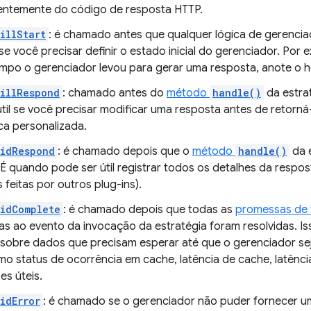
ntemente do código de resposta HTTP.
illStart
: é chamado antes que qualquer lógica de gerenci
l se você precisar definir o estado inicial do gerenciador. Por
mpo o gerenciador levou para gerar uma resposta, anote o hor
illRespond
: chamado antes do
método
handle()
da estra
útil se você precisar modificar uma resposta antes de retorn
ca personalizada.
DidRespond
: é chamado depois que o
método
handle()
da 
É quando pode ser útil registrar todos os detalhes da respos
 feitas por outros plug-ins).
idComplete
: é chamado depois que todas as
promessas de 
s ao evento da invocação da estratégia foram resolvidas. Iss
s sobre dados que precisam esperar até que o gerenciador sej
mo status de ocorrência em cache, latência de cache, latênci
es úteis.
idError
: é chamado se o gerenciador não puder fornecer u