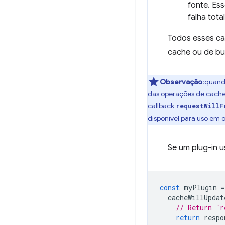
fonte. Es
falha total
Todos esses ca
cache ou de bus
Observação
:quand
das operações de cache 
callback
requestWillF
disponível para uso em 
Se um plug-in u
const
myPlugin
=
cacheWillUpdat
// Return `r
return
respo