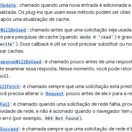
dUpdate
: chamado quando uma nova entrada é adicionada a
tualizada. Os plug-ins que usam esse método podem ser úteis
após uma atualização de cache.
yWillBeUsed
: chamado antes que uma solicitação seja usad
re para pesquisas de cache (quando
mode
é
'read'
) e gra
write'
). Esse callback é útil se você precisar substituir ou 
sar caches.
sponseWillBeUsed
: é chamado pouco antes de uma respost
te examinar essa resposta. Nesse momento, você pode retor
null
.
illFetch
: é chamado sempre que uma solicitação está prestes
cê precisa alterar o
Request
pouco antes de ele ir para a r
Fail
: é chamado quando uma solicitação de rede falha, pro
ividade de rede, e não é acionado quando o navegador tem
 erro (por exemplo,
404 Not Found
).
dSucceed
: é chamada sempre que uma solicitação de rede é