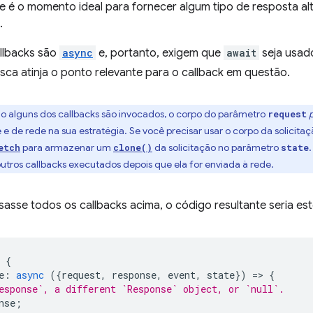
se é o momento ideal para fornecer algum tipo de resposta alt
.
llbacks são
async
e, portanto, exigem que
await
seja usad
ca atinja o ponto relevante para o callback em questão.
o alguns dos callbacks são invocados, o corpo do parâmetro
request
e de rede na sua estratégia. Se você precisar usar o corpo da solicita
para armazenar um
da solicitação no parâmetro
.
etch
clone()
state
outros callbacks executados depois que ela for enviada à rede.
sasse todos os callbacks acima, o código resultante seria est
{
e
:
async
({
request
,
response
,
event
,
state
})
=
>
{
esponse`, a different `Response` object, or `null`.
nse
;