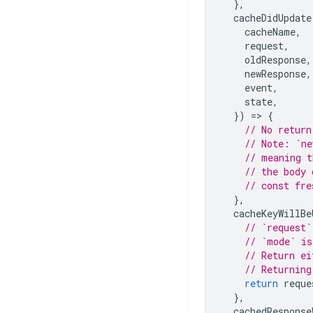
},
cacheDidUpdate
cacheName
,
request
,
oldResponse
,
newResponse
,
event
,
state
,
})
=
>
{
// No return
// Note: `ne
// meaning t
// the body 
// const fre
},
cacheKeyWillBe
// `request`
// `mode` is
// Return ei
// Returning
return
reque
},
cachedResponse