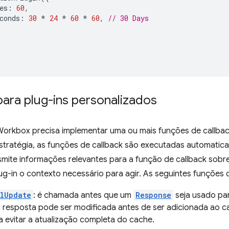
es
:
60
,
conds
:
30
*
24
*
60
*
60
,
// 30 Days
ara plug-ins personalizados
Workbox precisa implementar uma ou mais funções de callba
estratégia, as funções de callback são executadas automati
mite informações relevantes para a função de callback sobre
lug-in o contexto necessário para agir. As seguintes funções 
lUpdate
: é chamada antes que um
Response
seja usado par
 resposta pode ser modificada antes de ser adicionada ao ca
 evitar a atualização completa do cache.