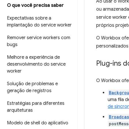
Ao usar o Work
O que você precisa saber
ou armazenadas
service worker
Expectativas sobre a
implantação do service worker
próprios proje
Remover service workers com
O Workbox ofere
bugs
personalizados 
Melhore a experiência de
Plug-ins 
desenvolvimento do service
worker
O Workbox ofere
Solução de problemas e
geração de registros
Backgro
uma fila 
Estratégias para diferentes
de sincro
arquiteturas
Broadcas
Modelo de shell do aplicativo
postMess