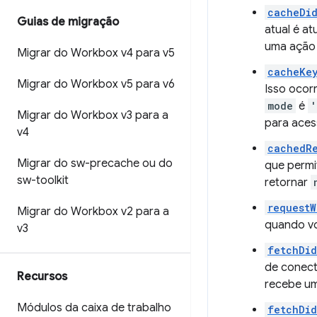
cacheDi
Guias de migração
atual é a
uma ação 
Migrar do Workbox v4 para v5
cacheKe
Migrar do Workbox v5 para v6
Isso ocor
mode
é
'
Migrar do Workbox v3 para a
para aces
v4
cachedRe
Migrar do sw-precache ou do
que permi
sw-toolkit
retornar
requestW
Migrar do Workbox v2 para a
quando vo
v3
fetchDid
de conect
Recursos
recebe um
Módulos da caixa de trabalho
fetchDi