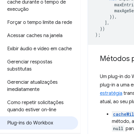
cache durante o tempo de
maxEntri
execução
maxAgeSe
}),
Forçar o tempo limite da rede
],
})
);
Acessar caches na janela
Exibir áudio e vídeo em cache
Métodos p
Gerenciar respostas
substitutas
Um plug-in do 
Gerenciar atualizações
plug-in a uma 
imediatamente
estratégia
trans
atual, ao seu p
Como repetir solicitações
quando estiver on-line
cacheWil
método, a
Plug-ins do Workbox
null
para