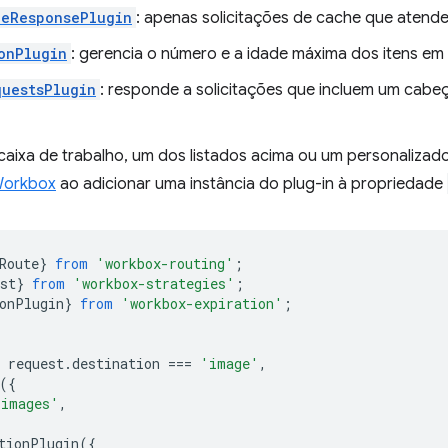
leResponsePlugin
: apenas solicitações de cache que atendem
onPlugin
: gerencia o número e a idade máxima dos itens em
uestsPlugin
: responde a solicitações que incluem um cabe
 caixa de trabalho, um dos listados acima ou um personaliza
Workbox
ao adicionar uma instância do plug-in à propriedade
Route
}
from
'workbox-routing'
;
st
}
from
'workbox-strategies'
;
onPlugin
}
from
'workbox-expiration'
;
request
.
destination
===
'image'
,
({
'images'
,
tionPlugin
({