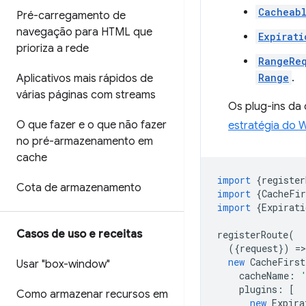
Cacheab
Pré-carregamento de
navegação para HTML que
Expirati
prioriza a rede
RangeReq
Range
.
Aplicativos mais rápidos de
várias páginas com streams
Os plug-ins da
O que fazer e o que não fazer
estratégia do 
no pré-armazenamento em
cache
import
{
register
Cota de armazenamento
import
{
CacheFir
import
{
Expirati
Casos de uso e receitas
registerRoute
(
({
request
})
=
>
new
CacheFirst
Usar "box-window"
cacheName
:
plugins
:
[
Como armazenar recursos em
new
Expira