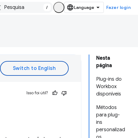
/
Fazer login
Nesta
página
Plug-ins do
Workbox
Isso foi útil?
disponíveis
Métodos
para plug-
ins
personalizad
os