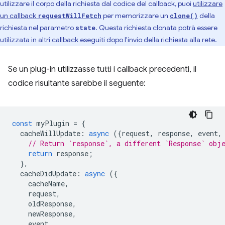
utilizzare il corpo della richiesta dal codice del callback, puoi
utilizzare
un callback
per memorizzare un
della
requestWillFetch
clone()
richiesta nel parametro
. Questa richiesta clonata potrà essere
state
utilizzata in altri callback eseguiti dopo l'invio della richiesta alla rete.
Se un plug-in utilizzasse tutti i callback precedenti, il
codice risultante sarebbe il seguente:
const
myPlugin
=
{
cacheWillUpdate
:
async
({
request
,
response
,
event
,
// Return `response`, a different `Response` obj
return
response
;
},
cacheDidUpdate
:
async
({
cacheName
,
request
,
oldResponse
,
newResponse
,
event
,