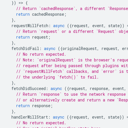
})
=
>
{
// Return `cachedResponse`, a different `Respons
return
cachedResponse
;
},
requestWillFetch
:
async
({
request
,
event
,
state
})
// Return `request` or a different `Request` obj
return
request
;
},
fetchDidFail
:
async
({
originalRequest
,
request
,
er
// No return expected.
// Note: `originalRequest` is the browser's requ
// request after being passed through plugins wit
// `requestWillFetch` callbacks, and `error` is 
// the underlying `fetch()` to fail.
},
fetchDidSucceed
:
async
({
request
,
response
,
event
,
// Return `response` to use the network response 
// or alternatively create and return a new `Res
return
response
;
},
handlerWillStart
:
async
({
request
,
event
,
state
})
// No return expected.