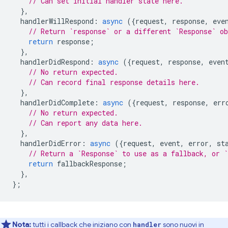
// Can set initial handler state here.
},
handlerWillRespond
:
async
({
request
,
response
,
eve
// Return `response` or a different `Response` o
return
response
;
},
handlerDidRespond
:
async
({
request
,
response
,
even
// No return expected.
// Can record final response details here.
},
handlerDidComplete
:
async
({
request
,
response
,
err
// No return expected.
// Can report any data here.
},
handlerDidError
:
async
({
request
,
event
,
error
,
st
// Return a `Response` to use as a fallback, or `
return
fallbackResponse
;
},
};
Nota:
tutti i callback che iniziano con
sono nuovi in
handler