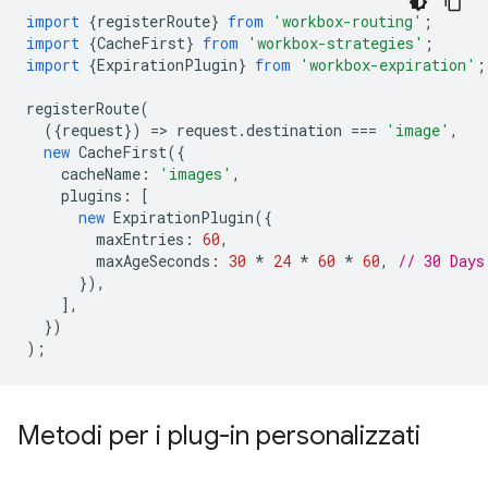
import
{
registerRoute
}
from
'workbox-routing'
;
import
{
CacheFirst
}
from
'workbox-strategies'
;
import
{
ExpirationPlugin
}
from
'workbox-expiration'
;
registerRoute
(
({
request
})
=
>
request
.
destination
===
'image'
,
new
CacheFirst
({
cacheName
:
'images'
,
plugins
:
[
new
ExpirationPlugin
({
maxEntries
:
60
,
maxAgeSeconds
:
30
*
24
*
60
*
60
,
// 30 Days
}),
],
})
);
Metodi per i plug-in personalizzati