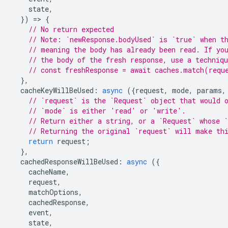
state
,
})
=
>
{
// No return expected
// Note: `newResponse.bodyUsed` is `true` when t
// meaning the body has already been read. If yo
// the body of the fresh response, use a techniq
// const freshResponse = await caches.match(requ
},
cacheKeyWillBeUsed
:
async
({
request
,
mode
,
params
,
// `request` is the `Request` object that would 
// `mode` is either 'read' or 'write'.
// Return either a string, or a `Request` whose `
// Returning the original `request` will make th
return
request
;
},
cachedResponseWillBeUsed
:
async
({
cacheName
,
request
,
matchOptions
,
cachedResponse
,
event
,
state
,