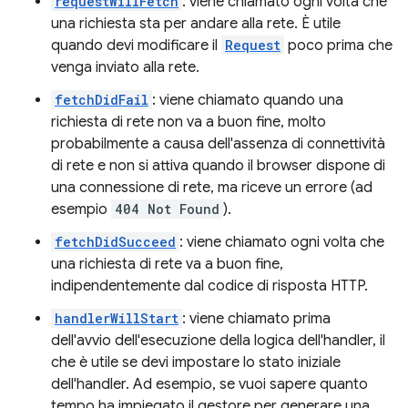
requestWillFetch
: viene chiamato ogni volta che
una richiesta sta per andare alla rete. È utile
quando devi modificare il
Request
poco prima che
venga inviato alla rete.
fetchDidFail
: viene chiamato quando una
richiesta di rete non va a buon fine, molto
probabilmente a causa dell'assenza di connettività
di rete e non si attiva quando il browser dispone di
una connessione di rete, ma riceve un errore (ad
esempio
404 Not Found
).
fetchDidSucceed
: viene chiamato ogni volta che
una richiesta di rete va a buon fine,
indipendentemente dal codice di risposta HTTP.
handlerWillStart
: viene chiamato prima
dell'avvio dell'esecuzione della logica dell'handler, il
che è utile se devi impostare lo stato iniziale
dell'handler. Ad esempio, se vuoi sapere quanto
tempo ha impiegato il gestore per generare una