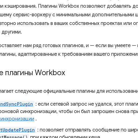
ли кэширования. Плагины Workbox позволяют добавлять д
ашему сервис-воркеру с минимальными дополнительными 
овторно использовать в ваших собственных проектах или о
 другими.
ставляет нам ряд готовых плагинов, и — если вы умеете —
лагины, адаптированные к требованиям вашего приложени
е плагины Workbox
агает следующие официальные плагины для использовани
undSyncPlugin
: если сетевой запрос не удался, этот плаг
фоновой синхронизации, чтобы он был запрошен снова пр
синхронизации
.
tUpdatePlugin
: позволяет отправлять сообщение по ши
stMessage()
при каждом обновлении кеша.