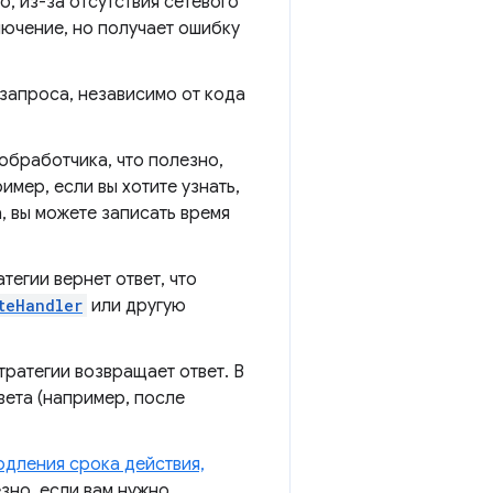
о, из-за отсутствия сетевого
лючение, но получает ошибку
запроса, независимо от кода
обработчика, что полезно,
мер, если вы хотите узнать,
, вы можете записать время
тегии вернет ответ, что
teHandler
или другую
тратегии возвращает ответ. В
вета (например, после
дления срока действия,
зно, если вам нужно