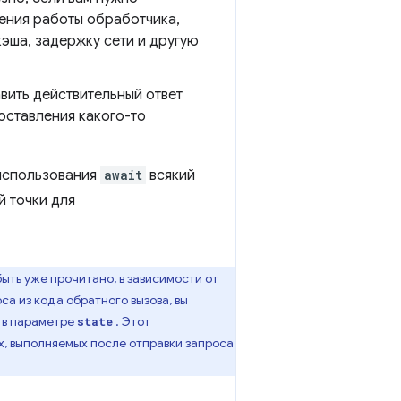
ения работы обработчика,
кэша, задержку сети и другую
вить действительный ответ
оставления какого-то
 использования
await
всякий
й точки для
ыть уже прочитано, в зависимости от
са из кода обратного вызова, вы
 в параметре
. Этот
state
х, выполняемых после отправки запроса