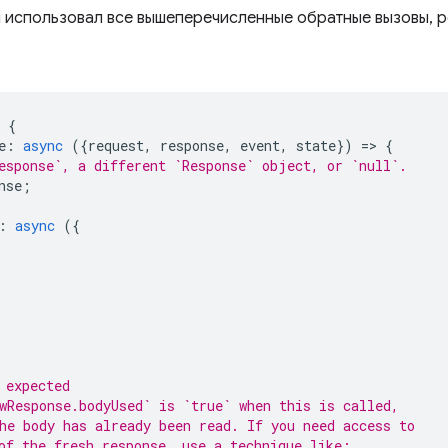
н использовал все вышеперечисленные обратные вызовы, 
{
e
:
async
({
request
,
response
,
event
,
state
})
=
>
{
esponse`, a different `Response` object, or `null`.
nse
;
:
async
({
 expected
wResponse.bodyUsed` is `true` when this is called,
he body has already been read. If you need access to
of the fresh response, use a technique like: