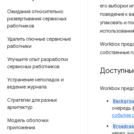
его выборки и
Ожидания относительно
поведения к в
развертывания сервисных
упаковать и п
работников
использования
Удалить глючные сервисные
Workbox предо
работники
собственные п
Улучшите опыт разработки
сервисных работников
Доступны
Устранение неполадок и
ведение журнала
Workbox предл
Стратегии для разных
Backgro
архитектур
очередь 
события 
Модель оболочки
Broadcas
приложения
через
po