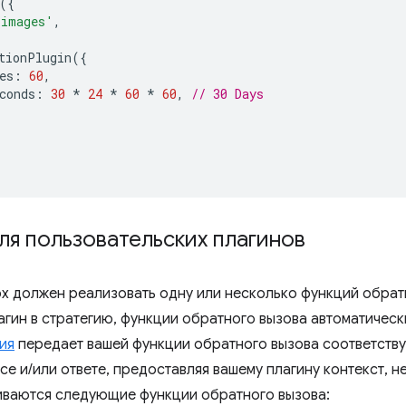
({
'images'
,
tionPlugin
({
es
:
60
,
conds
:
30
*
24
*
60
*
60
,
// 30 Days
я пользовательских плагинов
x должен реализовать одну или несколько функций обратн
агин в стратегию, функции обратного вызова автоматическ
ия
передает вашей функции обратного вызова соответст
се и/или ответе, предоставляя вашему плагину контекст, 
ваются следующие функции обратного вызова: