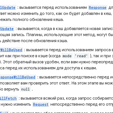
lUpdate
: вызывается перед использованием
Response
дл
вет можно изменить до того, как он будет добавлен в кеш,
бежать полного обновления кеша.
dUpdate
: вызывается, когда в кэш добавляется новая запи
щая запись. Плагины, использующие этот метод, могут бы
ь действие после обновления кэша.
yWillBeUsed
: вызывается перед использованием запроса в
т как при поиске в кэше (когда
mode
'read'
), так и при
). Этот обратный вызов удобен, если вам нужно переопре
са перед их использованием для доступа к кешам.
sponseWillBeUsed
: вызывается непосредственно перед и
 позволяет вам проверить этот ответ. На этом этапе вы мо
бо вернуть
null
.
illFetch
: вызывается всякий раз, когда запрос собираетс
м нужно изменить
Request
непосредственно перед его отпра