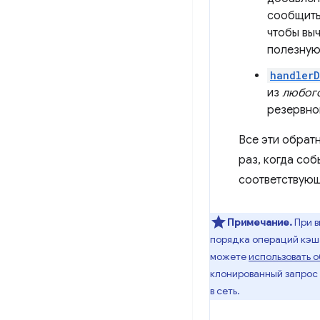
сообщить
чтобы выч
полезную
handlerD
из
любог
резервног
Все эти обрат
раз, когда со
соответствующ
Примечание.
При в
порядка операций кэша 
можете
использовать 
клонированный запрос 
в сеть.