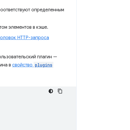
 соответствуют определенным
том элементов в кэше.
головок HTTP-запроса
ользовательский плагин —
ина в
свойство
plugins