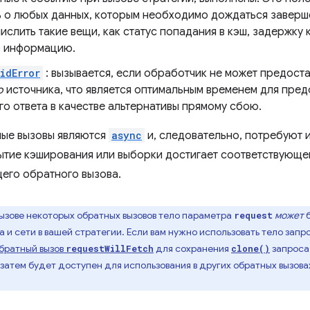
 о любых данных, которым необходимо дождаться заверш
ислить такие вещи, как статус попадания в кэш, задержку 
 информацию.
idError
: вызывается, если обработчик не может предоста
о
источника, что является оптимальным временем для пред
о ответа в качестве альтернативы прямому сбою.
ные вызовы являются
async
и, следовательно, потребуют
бытие кэширования или выборки достигает соответствующе
его обратного вызова.
ызове некоторых обратных вызовов тело параметра
может
б
request
и сети в вашей стратегии. Если вам нужно использовать тело запро
обратный вызов
для сохранения
запроса
requestWillFetch
clone()
затем будет доступен для использования в других обратных вызова