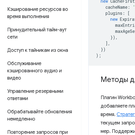
new
CacheFirst
cacheName
:
Кэширование ресурсов во
plugins
:
[
время выполнения
new
Expira
maxEntri
Принудительный тайм-аут
maxAgeSe
сети
}),
],
})
Доступ к тайникам из окна
);
Обслуживание
кэшированного аудио и
видео
Методы дл
Управление резервными
Плагин Workbo
ответами
добавляете пл
Обрабатывайте обновления
время.
Стратег
немедленно
текущем запро
мер. Поддержи
Повторение запросов при