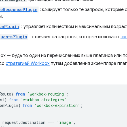
leResponsePlugin
: кэширует только те запросы, которые
м.
onPlugin
: управляет количеством и максимальным возрас
uestsPlugin
: отвечает на запросы, которые включают
за
ox — будь то один из перечисленных выше плагинов или п
 со
стратегией Workbox
путем добавления экземпляра плаг
Route
}
from
'workbox-routing'
;
st
}
from
'workbox-strategies'
;
onPlugin
}
from
'workbox-expiration'
;
request
.
destination
===
'image'
,