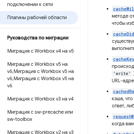
подключении к сети
cacheWil
методе от
Плагины рабочей области
чтобы из
cacheDi
Руководства по миграции
существую
выполнит
Миграция с Workbox v4 на v5
cacheKe
Миграция с Workbox v5 на
происходи
v6
,
Миграция с Workbox v5 на
'write'
v6
,
Миграция с Workbox v5 на
URL-адре
v6
cachedRe
кэша, что
Миграция с Workbox v3 на v4
ответ, ли
Миграция с sw-precache или
requestW
sw-toolbox
когда ва
Миграция с Workbox v2 на v3