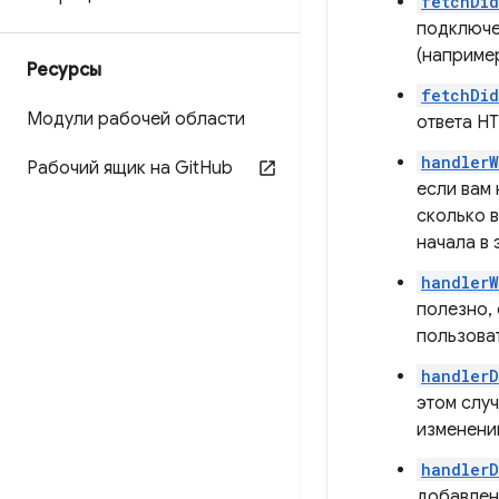
fetchDid
подключен
(наприме
Ресурсы
fetchDi
Модули рабочей области
ответа HT
handlerW
Рабочий ящик на Git
Hub
если вам 
сколько 
начала в 
handlerW
полезно, 
пользова
handler
этом случ
изменений
handlerD
добавлен