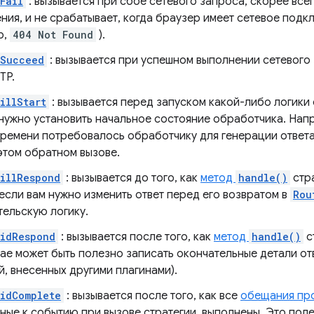
Fail
: вызывается при сбое сетевого запроса, скорее всег
ия, и не срабатывает, когда браузер имеет сетевое подк
р,
404 Not Found
).
dSucceed
: вызывается при успешном выполнении сетевого 
TP.
illStart
: вызывается перед запуском какой-либо логики 
нужно установить начальное состояние обработчика. Напри
времени потребовалось обработчику для генерации ответа
этом обратном вызове.
illRespond
: вызывается до того, как
метод
handle()
стра
если вам нужно изменить ответ перед его возвратом в
Rou
тельскую логику.
DidRespond
: вызывается после того, как
метод
handle()
с
ае может быть полезно записать окончательные детали от
, внесенных другими плагинами).
idComplete
: вызывается после того, как все
обещания про
ные к событию при вызове стратегии, выполнены. Это поле