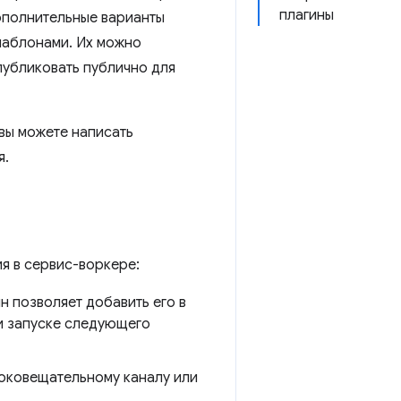
плагины
ополнительные варианты
шаблонами. Их можно
публиковать публично для
 вы можете написать
я.
я в сервис-воркере:
ин позволяет добавить его в
и запуске следующего
роковещательному каналу или