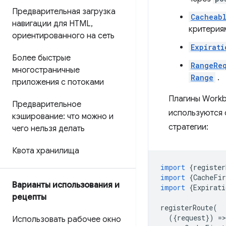
Предварительная загрузка
Cacheab
навигации для HTML
,
критерия
ориентированного на сеть
Expirati
Более быстрые
RangeReq
многостраничные
Range
.
приложения с потоками
Плагины Workb
Предварительное
используются
кэширование: что можно и
стратегии:
чего нельзя делать
Квота хранилища
import
{
register
import
{
CacheFir
Варианты использования и
import
{
Expirati
рецепты
registerRoute
(
({
request
})
=
>
Использовать рабочее окно