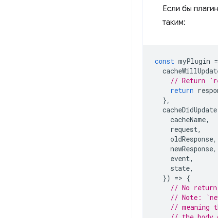
Если бы плаги
таким:
const
myPlugin
=
cacheWillUpdat
// Return `r
return
respo
},
cacheDidUpdate
cacheName
,
request
,
oldResponse
,
newResponse
,
event
,
state
,
})
=
>
{
// No return
// Note: `ne
// meaning t
// the body 