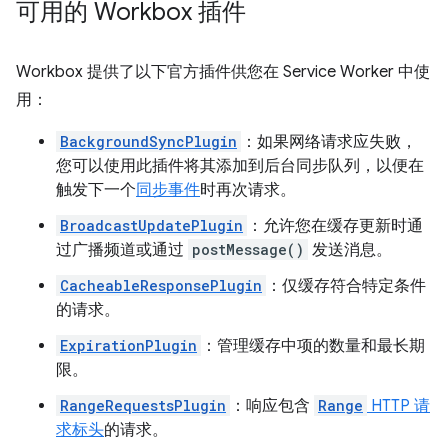
可用的 Workbox 插件
Workbox 提供了以下官方插件供您在 Service Worker 中使
用：
BackgroundSyncPlugin
：如果网络请求应失败，
您可以使用此插件将其添加到后台同步队列，以便在
触发下一个
同步事件
时再次请求。
BroadcastUpdatePlugin
：允许您在缓存更新时通
过广播频道或通过
postMessage()
发送消息。
CacheableResponsePlugin
：仅缓存符合特定条件
的请求。
ExpirationPlugin
：管理缓存中项的数量和最长期
限。
RangeRequestsPlugin
：响应包含
Range
HTTP 请
求标头
的请求。