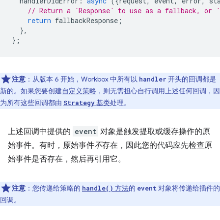
handlerDidError
:
async
({
request
,
event
,
error
,
st
// Return a `Response` to use as a fallback, or `
return
fallbackResponse
;
},
};
注意
：从版本 6 开始，Workbox 中所有以
开头的回调都是
handler
新的。如果您要创建
自定义策略
，则无需担心自行调用上述任何回调，因
为所有这些回调都由
基类
处理。
Strategy
上述回调中提供的
event
对象是触发提取或缓存操作的原
始事件。有时，原始事件
不
存在，因此您的代码应先检查原
始事件是否存在，然后再引用它。
注意
：您传递给策略的
方法
的
对象将传递给插件的
handle()
event
回调。