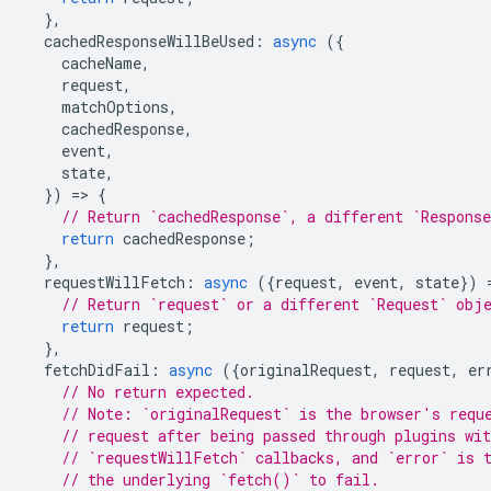
},
cachedResponseWillBeUsed
:
async
({
cacheName
,
request
,
matchOptions
,
cachedResponse
,
event
,
state
,
})
=
>
{
// Return `cachedResponse`, a different `Respons
return
cachedResponse
;
},
requestWillFetch
:
async
({
request
,
event
,
state
})
// Return `request` or a different `Request` obj
return
request
;
},
fetchDidFail
:
async
({
originalRequest
,
request
,
er
// No return expected.
// Note: `originalRequest` is the browser's requ
// request after being passed through plugins wit
// `requestWillFetch` callbacks, and `error` is 
// the underlying `fetch()` to fail.