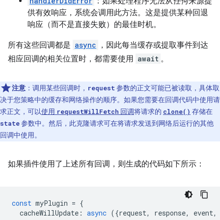
handlerDidError
：如果处理程序无法从
任何
来源提
供有效响应，系统会调用此方法。这是提供某种回退
响应（而不是直接失败）的最佳时机。
所有这些回调都是
async
，因此每当缓存或提取事件到达
相应回调的相关位置时，都需要使用
await
。
注意
：调用某些回调时，
参数的正文可能已被读取，具体取
request
决于您策略中的缓存和网络操作的顺序。
如果您需要在回调代码中使用请
求正文，可以
使用
回调
将请求的
存储在
requestWillFetch
clone()
参数中。然后，此克隆请求可在将请求发送到网络后运行的其他
state
回调中使用。
如果插件使用了上述所有回调，则生成的代码如下所示：
const
myPlugin
=
{
cacheWillUpdate
:
async
({
request
,
response
,
event
,