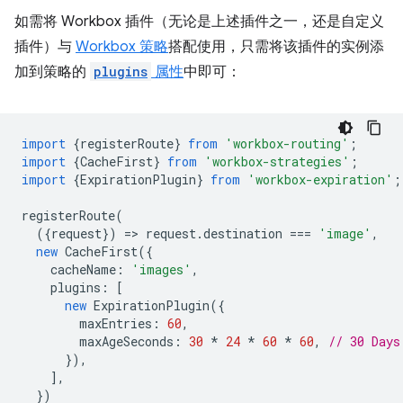
如需将 Workbox 插件（无论是上述插件之一，还是自定义
插件）与
Workbox 策略
搭配使用，只需将该插件的实例添
加到策略的
plugins
属性
中即可：
import
{
registerRoute
}
from
'workbox-routing'
;
import
{
CacheFirst
}
from
'workbox-strategies'
;
import
{
ExpirationPlugin
}
from
'workbox-expiration'
;
registerRoute
(
({
request
})
=
>
request
.
destination
===
'image'
,
new
CacheFirst
({
cacheName
:
'images'
,
plugins
:
[
new
ExpirationPlugin
({
maxEntries
:
60
,
maxAgeSeconds
:
30
*
24
*
60
*
60
,
// 30 Days
}),
],
})