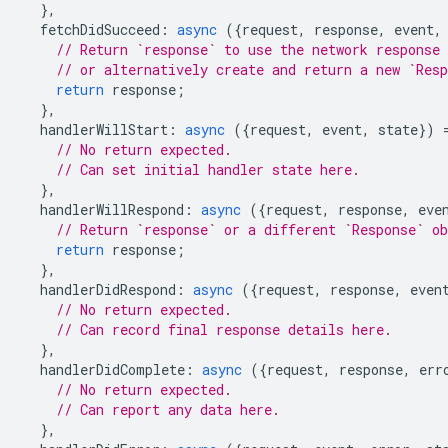
},
fetchDidSucceed
:
async
({
request
,
response
,
event
,
// Return `response` to use the network response 
// or alternatively create and return a new `Res
return
response
;
},
handlerWillStart
:
async
({
request
,
event
,
state
})
// No return expected.
// Can set initial handler state here.
},
handlerWillRespond
:
async
({
request
,
response
,
eve
// Return `response` or a different `Response` o
return
response
;
},
handlerDidRespond
:
async
({
request
,
response
,
even
// No return expected.
// Can record final response details here.
},
handlerDidComplete
:
async
({
request
,
response
,
err
// No return expected.
// Can report any data here.
},