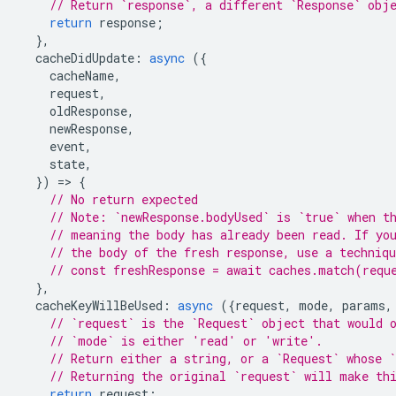
// Return `response`, a different `Response` obj
return
response
;
},
cacheDidUpdate
:
async
({
cacheName
,
request
,
oldResponse
,
newResponse
,
event
,
state
,
})
=
>
{
// No return expected
// Note: `newResponse.bodyUsed` is `true` when t
// meaning the body has already been read. If yo
// the body of the fresh response, use a techniq
// const freshResponse = await caches.match(requ
},
cacheKeyWillBeUsed
:
async
({
request
,
mode
,
params
,
// `request` is the `Request` object that would 
// `mode` is either 'read' or 'write'.
// Return either a string, or a `Request` whose `
// Returning the original `request` will make th
return
request
;