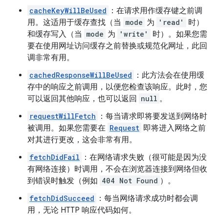
cacheKeyWillBeUsed
：在请求用作缓存键之前调
用。这适用于缓存查找（当
mode
为
'read'
时）
和缓存写入（当
mode
为
'write'
时）。如果您需
要在使用网址访问缓存之前替换或规范化网址，此回
调非常有用。
cachedResponseWillBeUsed
：此方法会在使用缓
存中的响应之前调用，以便您检查该响应。此时，您
可以返回其他响应，也可以返回
null
。
requestWillFetch
：每当请求即将要发送到网络时
被调用。如果您需要在
Request
即将进入网络之前
对其进行更改，这会非常有用。
fetchDidFail
：在网络请求失败（很可能是因为没
有网络连接）时调用，不会在浏览器连接到网络但收
到错误时触发（例如
404 Not Found
）。
fetchDidSucceed
：每当网络请求成功时都会调
用，无论 HTTP 响应代码如何。