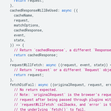
return
request
;
},
cachedResponseWillBeUsed
:
async
({
cacheName
,
request
,
matchOptions
,
cachedResponse
,
event
,
state
,
})
=
>
{
// Return `cachedResponse`, a different `Respons
return
cachedResponse
;
},
requestWillFetch
:
async
({
request
,
event
,
state
})
// Return `request` or a different `Request` obj
return
request
;
},
fetchDidFail
:
async
({
originalRequest
,
request
,
er
// No return expected.
// Note: `originalRequest` is the browser's requ
// request after being passed through plugins wit
// `requestWillFetch` callbacks, and `error` is 
// the underlying `fetch()` to fail.