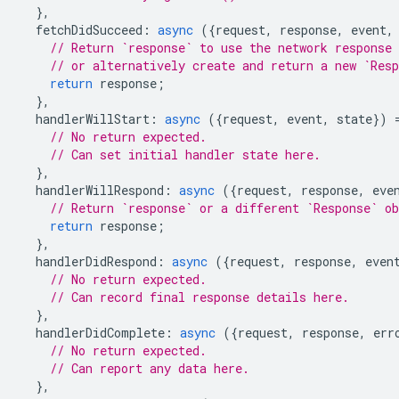
},
fetchDidSucceed
:
async
({
request
,
response
,
event
,
// Return `response` to use the network response 
// or alternatively create and return a new `Res
return
response
;
},
handlerWillStart
:
async
({
request
,
event
,
state
})
// No return expected.
// Can set initial handler state here.
},
handlerWillRespond
:
async
({
request
,
response
,
eve
// Return `response` or a different `Response` o
return
response
;
},
handlerDidRespond
:
async
({
request
,
response
,
even
// No return expected.
// Can record final response details here.
},
handlerDidComplete
:
async
({
request
,
response
,
err
// No return expected.
// Can report any data here.
},