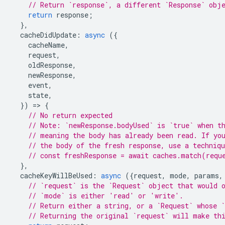
// Return `response`, a different `Response` obj
return
response
;
},
cacheDidUpdate
:
async
({
cacheName
,
request
,
oldResponse
,
newResponse
,
event
,
state
,
})
=
>
{
// No return expected
// Note: `newResponse.bodyUsed` is `true` when t
// meaning the body has already been read. If yo
// the body of the fresh response, use a techniq
// const freshResponse = await caches.match(requ
},
cacheKeyWillBeUsed
:
async
({
request
,
mode
,
params
,
// `request` is the `Request` object that would 
// `mode` is either 'read' or 'write'.
// Return either a string, or a `Request` whose `
// Returning the original `request` will make th