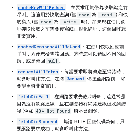
cacheKeyWillBeUsed
：在要求用於做為快取鍵之前
呼叫。這適用於快取查詢 (當
mode
為
'read'
) 和快
取寫入 (當
mode
為
'write'
時)。如果您在使用網
址存取快取之前需要覆寫或正規化網址，這個回呼就
非常實用。
cachedResponseWillBeUsed
：在使用快取回應前
呼叫，方便您檢查該回應。這時您可以傳回不同的回
應，或是傳回
null
。
requestWillFetch
：每當要求即將傳送至網路時，
就會呼叫此方法。在將
Request
傳送至網路前，需
要變更時非常實用。
fetchDidFail
：在網路要求失敗時呼叫，這通常是
因為沒有網路連線，且在瀏覽器有網路連線但收到錯
誤 (例如
404 Not Found
) 時不會觸發。
fetchDidSucceed
：無論 HTTP 回應代碼為何，只
要網路要求成功，就會呼叫此方法。