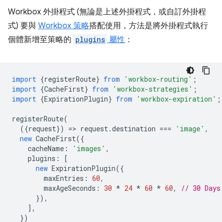
Workbox 外掛程式 (無論是上述外掛程式，或自訂外掛程
式) 要與
Workbox 策略
搭配使用，方法是將外掛程式執行
個體新增至策略的
plugins
屬性
：
import
{
registerRoute
}
from
'workbox-routing'
;
import
{
CacheFirst
}
from
'workbox-strategies'
;
import
{
ExpirationPlugin
}
from
'workbox-expiration'
;
registerRoute
(
({
request
})
=
>
request
.
destination
===
'image'
,
new
CacheFirst
({
cacheName
:
'images'
,
plugins
:
[
new
ExpirationPlugin
({
maxEntries
:
60
,
maxAgeSeconds
:
30
*
24
*
60
*
60
,
// 30 Days
}),
],
})