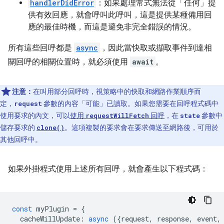
handlerDidError
：如果處理常式無法從「任何」
提
供有效回應，就會呼叫此呼叫，這是提供某種備用回
應的最佳時機，而這是避免非完全錯誤的情況。
所有這些回呼都是
async
，因此當快取或擷取事件到達相
關回呼的相關位置時，就必須使用
await
。
注意：
在叫用部分回呼時，視策略中的快取和網路作業順序而
定，
參數的內容「可能」
已讀取。如果您需要在回呼程式碼中
request
使用要求的內文，可以
使用
回呼
，在
參數中
requestWillFetch
state
儲存要求的
。這項複製的要求會在要求傳送至網路後，可用於
clone()
其他回呼中。
如果外掛程式使用上述所有回呼，就會產生以下程式碼：
const
myPlugin
=
{
cacheWillUpdate
:
async
({
request
,
response
,
event
,