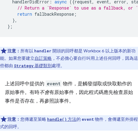
handlerDidError
:
async
({
request
,
event
,
error
,
st
// Return a `Response` to use as a fallback, or `
return
fallbackResponse
;
},
};
注意：
所有以
開頭的回呼都是 Workbox 6 以上版本的新功
handler
能。如果您要建立
自訂策略
，不必擔心要自行叫用上述任何回呼，因為這
些都由
基礎類別
處理。
Strategy
上述回呼中提供的
event
物件，是觸發擷取或快取動作的
原始事件。有時
不會
有原始事件，因此程式碼應先檢查原始
事件是否存在，再參照該事件。
注意：
您傳遞至策略
方法
的
物件，會傳遞至外掛程
handle()
event
式的回呼。