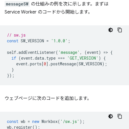
messageSW
の仕組みの例を次に示します。まずは
Service Worker のコードから開始します。
// sw.js
const
SW_VERSION
=
'1.0.0'
;
self
.
addEventListener
(
'message'
,
(
event
)
=
>
{
if
(
event
.
data
.
type
===
'GET_VERSION'
)
{
event
.
ports
[
0
].
postMessage
(
SW_VERSION
);
}
});
ウェブページに次のコードを追加します。
const
wb
=
new
Workbox
(
'/sw.js'
);
wb
.
register
();