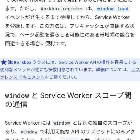
て Service Worker を手動で登録するのと同じように思え
ます。ただし、
Workbox.register
は、
window
load
イベントが発生するまで待機してから、Service Worker
を登録します。この方法は、プリキャッシュが関係する状
況で、ページ起動を遅らせる可能性のある帯域幅の競合を
回避できる場合に便利です。
注:
クラスには、Service Worker API の操作を容易にする
Workbox
便利なメソッドが他にも多数用意されています。詳細については、
リフ
ァレンス ドキュメント
をご覧ください。
window
と Service Worker スコープ間
の通信
Service Worker には
window
とは別の独自のスコープが
あり、
window
で利用可能な API のサブセットにのみアク