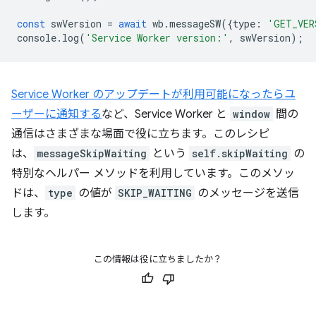
const
swVersion
=
await
wb
.
messageSW
({
type
:
'GET_VER
console
.
log
(
'Service Worker version:'
,
swVersion
);
Service Worker のアップデートが利用可能になったらユ
ーザーに通知する
など、Service Worker と
window
間の
通信はさまざまな場面で役に立ちます。このレシピ
は、
messageSkipWaiting
という
self.skipWaiting
の
特別なヘルパー メソッドを利用しています。このメソッ
ドは、
type
の値が
SKIP_WAITING
のメッセージを送信
します。
この情報は役に立ちましたか？