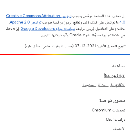
إنّ محتوى هذه الصفحة مرخّص بموجب
ترخيص Creative Commons Attribution
4.0‏
ما لم يُنصّ على خلاف ذلك، ونماذج الرموز مرخّصة بموجب
ترخيص Apache 2.0‏
.
للاطّلاع على التفاصيل، يُرجى مراجعة
سياسات موقع Google Developers‏
. إنّ Java
هي علامة تجارية مسجَّلة لشركة Oracle و/أو شركائها التابعين.
تاريخ التعديل الأخير: 2021-12-07 (حسب التوقيت العالمي المتفَّق عليه)
مساهمة
الإبلاغ عن خطأ
الاطّلاع على المشاكل المفتوحة
محتوى ذو صلة
تحديثات Chromium
دراسات الحالة
الأرشيف