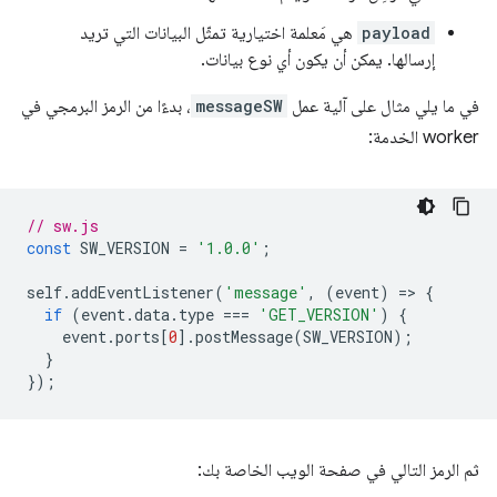
payload
هي مَعلمة اختيارية تمثّل البيانات التي تريد
إرسالها. يمكن أن يكون أي نوع بيانات.
في ما يلي مثال على آلية عمل
messageSW
، بدءًا من الرمز البرمجي في
worker الخدمة:
// sw.js
const
SW_VERSION
=
'1.0.0'
;
self
.
addEventListener
(
'message'
,
(
event
)
=
>
{
if
(
event
.
data
.
type
===
'GET_VERSION'
)
{
event
.
ports
[
0
].
postMessage
(
SW_VERSION
);
}
});
ثم الرمز التالي في صفحة الويب الخاصة بك: