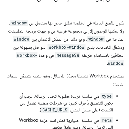
يكون للنُسخ العاملة في الخلفية نطاق خاص بها منفصل عن
window
،
ولا يمكنها الوصول إلا إلى مجموعة فرعية من واجهات برمجة التطبيقات
المتاحة في
window
. ومع ذلك، من الممكن الاتصال بين
window
ومشغّل الخدمات. يتيح
workbox-window
التواصل بسهولة بين
النطاقَين باستخدام طريقة
messageSW
في وحدة
workbox-
.
window
يستخدم Workbox تنسيقًا محدّدًا للرسائل، وهو عنصر يتضمّن السمات
التالية:
type
هي سلسلة فريدة مطلوبة تحدد الرسالة. يجب أن
يكون التنسيق بأحرف كبيرة مع شرطات سفلية تفصل بين
الكلمات (على سبيل المثال،
CACHE_URLS
).
meta
هي سلسلة اختيارية تمثّل اسم حزمة Workbox
التي تُرسِل الرسالة، ويتم عادةً حذفها.