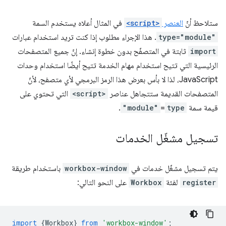
ستلاحظ أنّ
العنصر
<script>
في المثال أعلاه يستخدم السمة
type="module"
. هذا الإجراء مطلوب إذا كنت تريد استخدام عبارات
import
ثابتة في المتصفّح بدون خطوة إنشاء. إنّ جميع المتصفحات
الرئيسية التي تتيح استخدام مهام الخدمة تتيح أيضًا استخدام وحدات
JavaScript، لذا لا بأس بعرض هذا الرمز البرمجي لأي متصفح، لأنّ
المتصفحات القديمة ستتجاهل عناصر
<script>
التي تحتوي على
قيمة سمة
type
‏=
"module"
.
تسجيل مشغّل الخدمات
يتم تسجيل مشغّل خدمات في
workbox-window
باستخدام طريقة
register
لفئة
Workbox
على النحو التالي:
import
{
Workbox
}
from
'workbox-window'
;