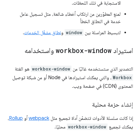
الاستجابة في تلك اللحظات.
لمنع المطوّرين من ارتكاب أخطاء شائعة، مثل تسجيل عامل
خدمة في النطاق الخطأ
لتبسيط المراسلة بين
window
و
نطاق مشغّل الخدمات
.
استيراد
workbox-window
واستخدامه
التصدير الذي ستستخدمه غالبًا من
workbox-window
هو الفئة
Workbox
، والتي يمكنك استيرادها في Node أو من شبكة توصيل
المحتوى (CDN) في صفحة ويب.
إنشاء حزمة محلية
إذا كانت سلسلة الأدوات تتضمّن أداة تجميع مثل
webpack
أو
Rollup
،
يمكنك تجميع
workbox-window
محليًا.