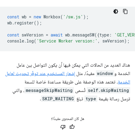
const
wb
=
new
Workbox
(
'/sw.js'
);
wb
.
register
();
const
swVersion
=
await
wb
.
messageSW
({
type
:
'GET_VER
console
.
log
(
'Service Worker version:'
,
swVersion
);
هناك العديد من الحالات التي يمكن فيها أن يكون التواصل بين عامل
الخدمة و
window
مفيدًا، مثل
إشعار المستخدم عند توفّر تحديث لعامل
الخدمة
. تعتمد هذه الوصفة على طريقة مساعدة خاصة للسمة
self.skipWaiting
تُسمى
messageSkipWaiting
، والتي
ترسل رسالة بقيمة
type
تبلغ
SKIP_WAITING
.
هل كان المحتوى مفيدًا؟