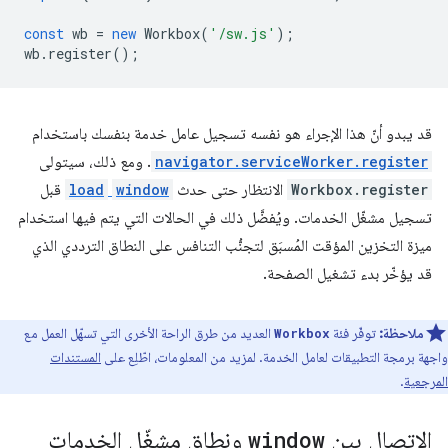
const
wb
=
new
Workbox
(
'/sw.js'
);
wb
.
register
();
قد يبدو أنّ هذا الإجراء هو نفسه تسجيل عامل خدمة بنفسك باستخدام
navigator.serviceWorker.register
. ومع ذلك، سيتولى
Workbox.register
الانتظار حتى حدث
window
load
قبل
تسجيل مشغّل الخدمات. ويُفضَّل ذلك في الحالات التي يتم فيها استخدام
ميزة التخزين المؤقت المُسبَق لتجنُّب التنافس على النطاق الترددي الذي
قد يؤخّر بدء تشغيل الصفحة.
ملاحظة:
توفّر فئة
العديد من طرق الراحة الأخرى التي تسهّل العمل مع
Workbox
واجهة برمجة التطبيقات لعامل الخدمة. لمزيد من المعلومات، اطّلِع على
المستندات
المرجعية
.
الاتصال بين
window
ونطاق مشغّل الخدمات