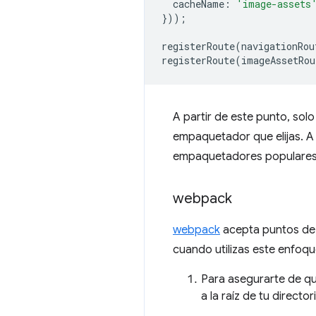
cacheName
:
'image-assets
}));
registerRoute
(
navigationRou
registerRoute
(
imageAssetRou
A partir de este punto, sol
empaquetador que elijas. A
empaquetadores populares
webpack
webpack
acepta puntos de
cuando utilizas este enfoqu
Para asegurarte de qu
a la raíz de tu director