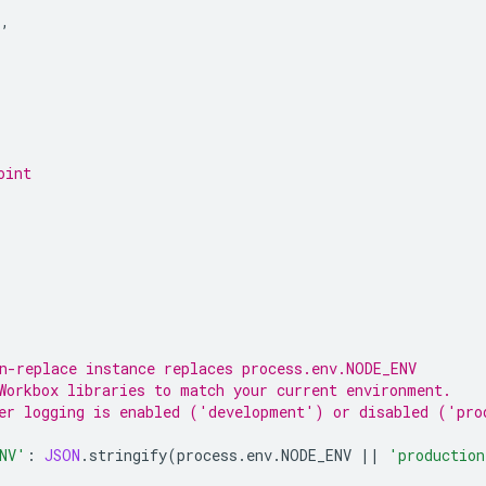
'
,
oint
,
n-replace instance replaces process.env.NODE_ENV
Workbox libraries to match your current environment.
er logging is enabled ('development') or disabled ('pro
NV'
:
JSON
.
stringify
(
process
.
env
.
NODE_ENV
||
'production