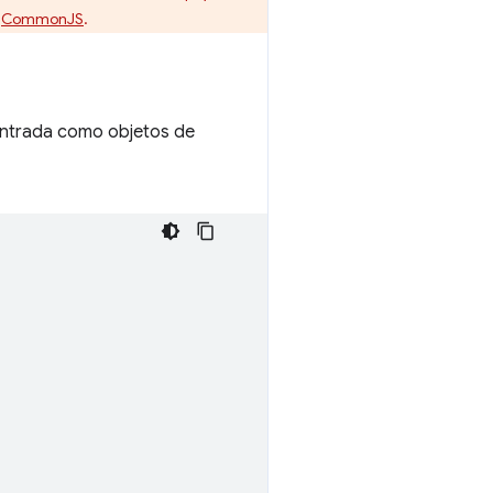
e
CommonJS
.
 entrada como objetos de