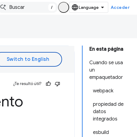
/
Acceder
En esta página
Cuando se usa
un
empaquetador
¿Te resultó útil?
webpack
ento
propiedad de
datos
integrados
esbuild