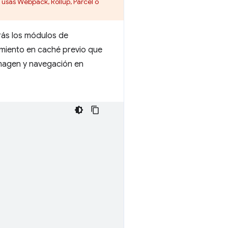
Si usas Webpack, Rollup, Parcel o
arás los módulos de
amiento en caché previo que
imagen y navegación en