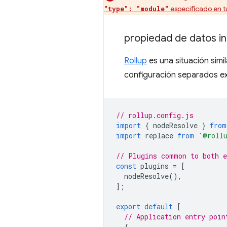
especificado en t
"type": "module"
propiedad de datos i
Rollup
es una situación sim
configuración separados ex
// rollup.config.js
import
{
nodeResolve
}
from
import
replace
from
'@rollu
// Plugins common to both e
const
plugins
=
[
nodeResolve
(),
];
export
default
[
// Application entry poin
{