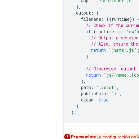
app
:
'./src/index.js'
},
output
:
{
filename
:
({
runtime
})
// Check if the curre
if
(
runtime
===
'sw'
// Output a service
// Also, ensure the
return
'[name].js'
}
// Otherwise, output 
return
'js/[name].[co
},
path
:
'./dist'
,
publicPath
:
'/'
,
clean
:
true
}
};
Precaución:
La configuración de 