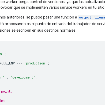
vice worker tenga control de versiones, ya que las actualizac
vocar que se implementen varios service workers en tu sitio
ones anteriores, se puede pasar una función a
output.filen
tá procesando es el punto de entrada del trabajador de servic
siones se escriben en sus destinos normales.
ss'
;
NODE_ENV
===
'production'
;
on'
:
'development'
,
 point:
int: