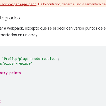
u archivo
. De lo contrario, deberás usar la semántica d
package.json
ntegrados
ilar a webpack, excepto que se especifican varios puntos de
portados en un array:
'@rollup/plugin-node-resolve'
;
p/plugin-replace'
;
ntry points
t