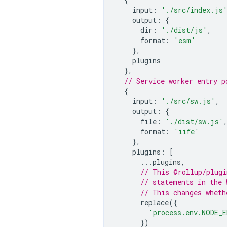
input
:
'./src/index.js
output
:
{
dir
:
'./dist/js'
,
format
:
'esm'
},
plugins
},
// Service worker entry p
{
input
:
'./src/sw.js'
,
output
:
{
file
:
'./dist/sw.js'
format
:
'iife'
},
plugins
:
[
...
plugins
,
// This @rollup/plugi
// statements in the 
// This changes wheth
replace
({
'process.env.NODE_E
})