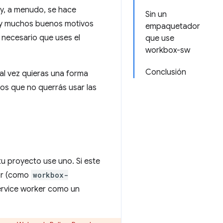
y, a menudo, se hace
Sin un
hay muchos buenos motivos
empaquetador
s necesario que uses el
que use
workbox-sw
Conclusión
al vez quieras una forma
los que no querrás usar las
u proyecto use uno. Si este
or (como
workbox-
ervice worker como un