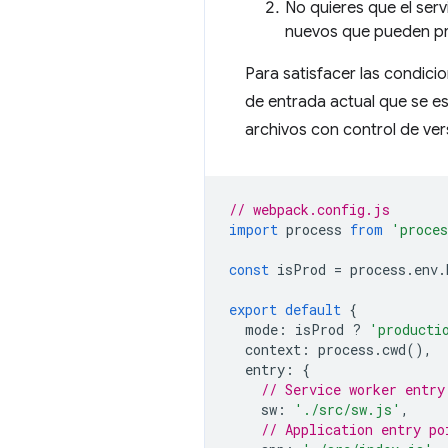
No quieres que el ser
nuevos que pueden pro
Para satisfacer las condici
de entrada actual que se es
archivos con control de ver
// webpack.config.js
import
process
from
'proce
const
isProd
=
process
.
env
.
export
default
{
mode
:
isProd
?
'producti
context
:
process
.
cwd
(),
entry
:
{
// Service worker entry
sw
:
'./src/sw.js'
,
// Application entry po