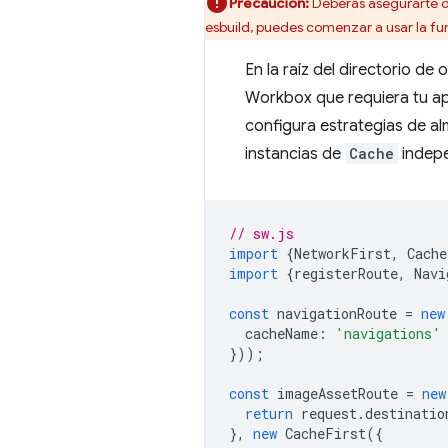
Precaución:
Deberás asegurarte d
esbuild, puedes comenzar a usar la fu
En la raíz del directorio de
Workbox que requiera tu ap
configura estrategias de a
instancias de
Cache
indepe
// sw.js
import
{
NetworkFirst
,
Cache
import
{
registerRoute
,
Navi
const
navigationRoute
=
new
cacheName
:
'navigations'
}));
const
imageAssetRoute
=
new
return
request
.
destinatio
},
new
CacheFirst
({