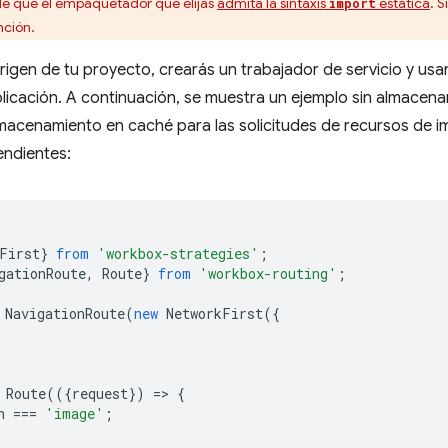
e que el empaquetador que elijas
admita la sintaxis
estática
. 
import
nción.
 origen de tu proyecto, crearás un trabajador de servicio y us
licación. A continuación, se muestra un ejemplo sin almacen
lmacenamiento en caché para las solicitudes de recursos de 
ndientes:
First
}
from
'workbox-strategies'
;
gationRoute
,
Route
}
from
'workbox-routing'
;
NavigationRoute
(
new
NetworkFirst
({
Route
(({
request
})
=
>
{
n
===
'image'
;