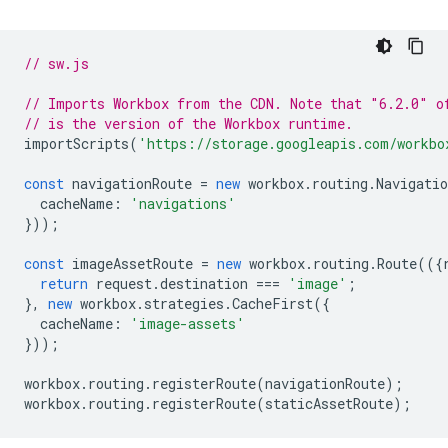
// sw.js
// Imports Workbox from the CDN. Note that "6.2.0" o
// is the version of the Workbox runtime.
importScripts
(
'https://storage.googleapis.com/workbo
const
navigationRoute
=
new
workbox
.
routing
.
Navigatio
cacheName
:
'navigations'
}));
const
imageAssetRoute
=
new
workbox
.
routing
.
Route
(({
return
request
.
destination
===
'image'
;
},
new
workbox
.
strategies
.
CacheFirst
({
cacheName
:
'image-assets'
}));
workbox
.
routing
.
registerRoute
(
navigationRoute
);
workbox
.
routing
.
registerRoute
(
staticAssetRoute
);