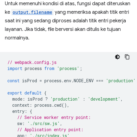
Untuk memenuhi kondisi di atas, fungsi dapat diteruskan
ke
output.filename
yang memeriksa apakah titik entri
saat ini yang sedang diproses adalah titik entri pekerja
layanan. Jika tidak, file berversi akan ditulis ke tujuan
normalnya.
// webpack.config.js
import
process
from
'process'
;
const
isProd
=
process
.
env
.
NODE_ENV
===
'production'
export
default
{
mode
:
isProd
?
'production'
:
'development'
,
context
:
process
.
cwd
(),
entry
:
{
// Service worker entry point:
sw
:
'./src/sw.js'
,
// Application entry point:
app
:
'./src/index.js'