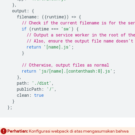
},
output
:
{
filename
:
({
runtime
})
=
>
{
// Check if the current filename is for the se
if
(
runtime
===
'sw'
)
{
// Output a service worker in the root of th
// Also, ensure the output file name doesn't
return
'[name].js'
;
}
// Otherwise, output files as normal
return
'js/[name].[contenthash:8].js'
;
},
path
:
'./dist'
,
publicPath
:
'/'
,
clean
:
true
}
};
Perhatian:
Konfigurasi webpack di atas mengasumsikan bahwa