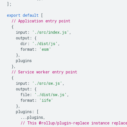
];
export
default
[
// Application entry point
{
input
:
'./src/index.js'
,
output
:
{
dir
:
'./dist/js'
,
format
:
'esm'
},
plugins
},
// Service worker entry point
{
input
:
'./src/sw.js'
,
output
:
{
file
:
'./dist/sw.js'
,
format
:
'iife'
},
plugins
:
[
...
plugins
,
// This @rollup/plugin-replace instance replac