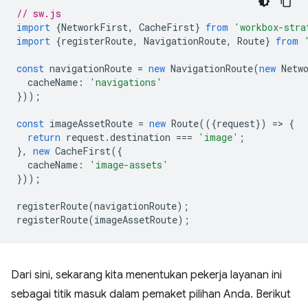
// sw.js
import
{
NetworkFirst
,
CacheFirst
}
from
'workbox-stra
import
{
registerRoute
,
NavigationRoute
,
Route
}
from
const
navigationRoute
=
new
NavigationRoute
(
new
Netw
cacheName
:
'navigations'
}));
const
imageAssetRoute
=
new
Route
(({
request
})
=
>
{
return
request
.
destination
===
'image'
;
},
new
CacheFirst
({
cacheName
:
'image-assets'
}));
registerRoute
(
navigationRoute
);
registerRoute
(
imageAssetRoute
);
Dari sini, sekarang kita menentukan pekerja layanan ini
sebagai titik masuk dalam pemaket pilihan Anda. Berikut