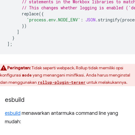
// statements in the Workbox libraries to matc
// This changes whether logging is enabled ('d
replace
({
'process.env.NODE_ENV'
:
JSON
.
stringify
(
proce
})
]
}
];
Peringatan:
Tidak seperti webpack, Rollup tidak memiliki opsi
konfigurasi
yang menangani minifikasi. Anda harus menginstal
mode
dan menggunakan
untuk melakukannya.
rollup-plugin-terser
esbuild
esbuild
menawarkan antarmuka command line yang
mudah: