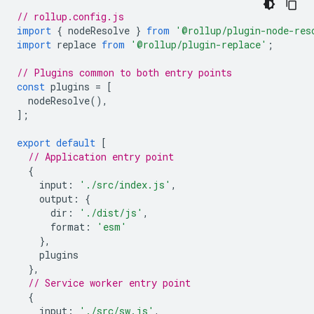
// rollup.config.js
import
{
nodeResolve
}
from
'@rollup/plugin-node-res
import
replace
from
'@rollup/plugin-replace'
;
// Plugins common to both entry points
const
plugins
=
[
nodeResolve
(),
];
export
default
[
// Application entry point
{
input
:
'./src/index.js'
,
output
:
{
dir
:
'./dist/js'
,
format
:
'esm'
},
plugins
},
// Service worker entry point
{
input
:
'./src/sw.js'
,