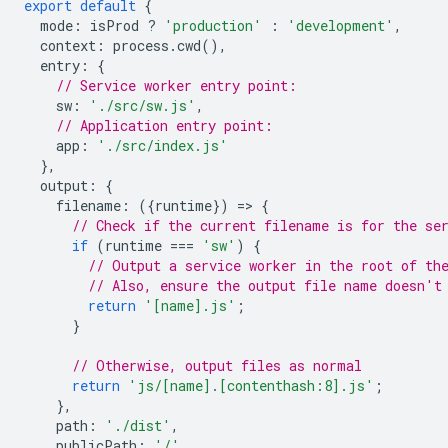
export
default
{
mode
:
isProd
?
'production'
:
'development'
,
context
:
process
.
cwd
(),
entry
:
{
// Service worker entry point:
sw
:
'./src/sw.js'
,
// Application entry point:
app
:
'./src/index.js'
},
output
:
{
filename
:
({
runtime
})
=
>
{
// Check if the current filename is for the se
if
(
runtime
===
'sw'
)
{
// Output a service worker in the root of th
// Also, ensure the output file name doesn't
return
'[name].js'
;
}
// Otherwise, output files as normal
return
'js/[name].[contenthash:8].js'
;
},
path
:
'./dist'
,
publicPath
:
'/'
,