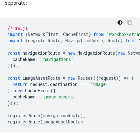
separate:
// sw.js
import
{
NetworkFirst
,
CacheFirst
}
from
'workbox-stra
import
{
registerRoute
,
NavigationRoute
,
Route
}
from
const
navigationRoute
=
new
NavigationRoute
(
new
Netw
cacheName
:
'navigations'
}));
const
imageAssetRoute
=
new
Route
(({
request
})
=
>
{
return
request
.
destination
===
'image'
;
},
new
CacheFirst
({
cacheName
:
'image-assets'
}));
registerRoute
(
navigationRoute
);
registerRoute
(
imageAssetRoute
);