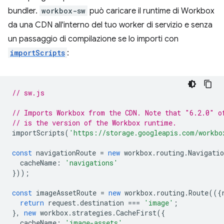
bundler.
workbox-sw
può caricare il runtime di Workbox
da una CDN all'interno del tuo worker di servizio e senza
un passaggio di compilazione se lo importi con
importScripts
:
// sw.js
// Imports Workbox from the CDN. Note that "6.2.0" o
// is the version of the Workbox runtime.
importScripts
(
'https://storage.googleapis.com/workbo
const
navigationRoute
=
new
workbox
.
routing
.
Navigatio
cacheName
:
'navigations'
}));
const
imageAssetRoute
=
new
workbox
.
routing
.
Route
(({
return
request
.
destination
===
'image'
;
},
new
workbox
.
strategies
.
CacheFirst
({
cacheName
:
'image-assets'