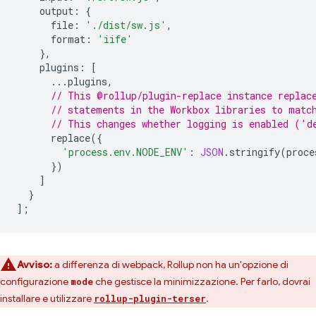
output
:
{
file
:
'./dist/sw.js'
,
format
:
'iife'
},
plugins
:
[
...
plugins
,
// This @rollup/plugin-replace instance replac
// statements in the Workbox libraries to matc
// This changes whether logging is enabled ('d
replace
({
'process.env.NODE_ENV'
:
JSON
.
stringify
(
proce
})
]
}
];
Avviso:
a differenza di webpack, Rollup non ha un'opzione di
configurazione
che gestisce la minimizzazione. Per farlo, dovrai
mode
installare e utilizzare
.
rollup-plugin-terser