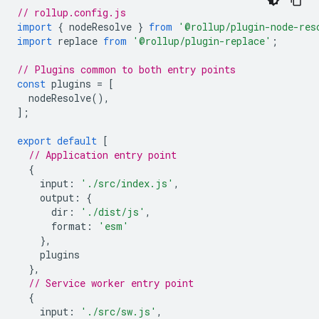
// rollup.config.js
import
{
nodeResolve
}
from
'@rollup/plugin-node-res
import
replace
from
'@rollup/plugin-replace'
;
// Plugins common to both entry points
const
plugins
=
[
nodeResolve
(),
];
export
default
[
// Application entry point
{
input
:
'./src/index.js'
,
output
:
{
dir
:
'./dist/js'
,
format
:
'esm'
},
plugins
},
// Service worker entry point
{
input
:
'./src/sw.js'
,