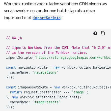
Workbox-runtime voor u laden vanaf een CDN binnen uw
servicewerker en zonder een build-stap als u deze
importeert met
importScripts
:
// sw.js
// Imports Workbox from the CDN. Note that "6.2.0" o
// is the version of the Workbox runtime.
importScripts
(
'https://storage.googleapis.com/workbo
const
navigationRoute
=
new
workbox
.
routing
.
Navigatio
cacheName
:
'navigations'
}));
const
imageAssetRoute
=
new
workbox
.
routing
.
Route
(({
return
request
.
destination
===
'image'
;
},
new
workbox
.
strategies
.
CacheFirst
({
cacheName
:
'image-assets'
}));