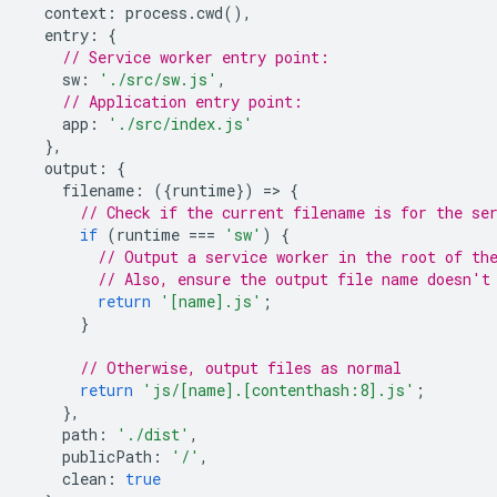
context
:
process
.
cwd
(),
entry
:
{
// Service worker entry point:
sw
:
'./src/sw.js'
,
// Application entry point:
app
:
'./src/index.js'
},
output
:
{
filename
:
({
runtime
})
=
>
{
// Check if the current filename is for the se
if
(
runtime
===
'sw'
)
{
// Output a service worker in the root of th
// Also, ensure the output file name doesn't
return
'[name].js'
;
}
// Otherwise, output files as normal
return
'js/[name].[contenthash:8].js'
;
},
path
:
'./dist'
,
publicPath
:
'/'
,
clean
:
true