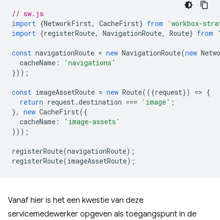
// sw.js
import
{
NetworkFirst
,
CacheFirst
}
from
'workbox-stra
import
{
registerRoute
,
NavigationRoute
,
Route
}
from
const
navigationRoute
=
new
NavigationRoute
(
new
Netw
cacheName
:
'navigations'
}));
const
imageAssetRoute
=
new
Route
(({
request
})
=
>
{
return
request
.
destination
===
'image'
;
},
new
CacheFirst
({
cacheName
:
'image-assets'
}));
registerRoute
(
navigationRoute
);
registerRoute
(
imageAssetRoute
);
Vanaf hier is het een kwestie van deze
servicemedewerker opgeven als toegangspunt in de