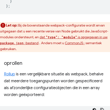
}
};
Let op:
Bij de bovenstaande webpack-configuratie wordt ervan
uitgegaan dat u een recente versie van Node gebruikt die JavaScript-
modules ondersteunt, en
dat
is opgegeven in uw
"type": "module"
-bestand
. Anders moet u
CommonJS-
semantiek
package.json
gebruiken.
oprollen
Rollup
is een vergelijkbare situatie als webpack, behalve
dat meerdere toegangspunten worden gespecificeerd
als afzonderlijke configuratieobjecten die in een array
worden geëxporteerd: