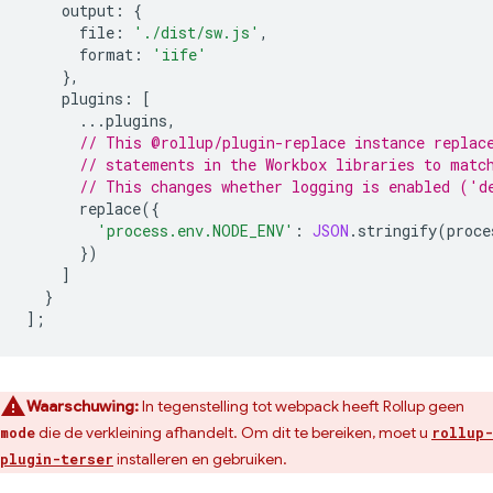
output
:
{
file
:
'./dist/sw.js'
,
format
:
'iife'
},
plugins
:
[
...
plugins
,
// This @rollup/plugin-replace instance replac
// statements in the Workbox libraries to matc
// This changes whether logging is enabled ('d
replace
({
'process.env.NODE_ENV'
:
JSON
.
stringify
(
proce
})
]
}
];
Waarschuwing:
In tegenstelling tot webpack heeft Rollup geen
die de verkleining afhandelt. Om dit te bereiken, moet u
mode
rollup-
installeren en gebruiken.
plugin-terser