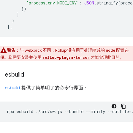
'process.env.NODE_ENV'
:
JSON
.
stringify
(
proce
})
]
}
];
警告
：与 webpack 不同，Rollup 没有用于处理缩减的
配置选
mode
项。您需要安装并使用
才能实现此目的。
rollup-plugin-terser
esbuild
esbuild
提供了简单明了的命令行界面：
npx
esbuild
./src/sw.js
--bundle
--minify
--outfile
=