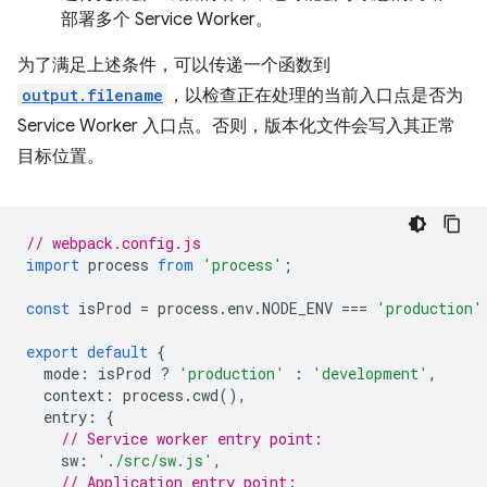
部署多个 Service Worker。
为了满足上述条件，可以传递一个函数到
output.filename
，以检查正在处理的当前入口点是否为
Service Worker 入口点。否则，版本化文件会写入其正常
目标位置。
// webpack.config.js
import
process
from
'process'
;
const
isProd
=
process
.
env
.
NODE_ENV
===
'production'
export
default
{
mode
:
isProd
?
'production'
:
'development'
,
context
:
process
.
cwd
(),
entry
:
{
// Service worker entry point:
sw
:
'./src/sw.js'
,
// Application entry point: