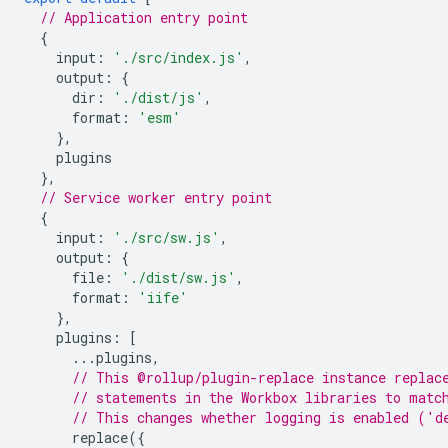
// Application entry point
{
input
:
'./src/index.js'
,
output
:
{
dir
:
'./dist/js'
,
format
:
'esm'
},
plugins
},
// Service worker entry point
{
input
:
'./src/sw.js'
,
output
:
{
file
:
'./dist/sw.js'
,
format
:
'iife'
},
plugins
:
[
...
plugins
,
// This @rollup/plugin-replace instance replac
// statements in the Workbox libraries to matc
// This changes whether logging is enabled ('d
replace
({