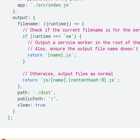
app
:
'./src/index.js'
},
output
:
{
filename
:
({
runtime
})
=
>
{
// Check if the current filename is for the se
if
(
runtime
===
'sw'
)
{
// Output a service worker in the root of th
// Also, ensure the output file name doesn't
return
'[name].js'
;
}
// Otherwise, output files as normal
return
'js/[name].[contenthash:8].js'
;
},
path
:
'./dist'
,
publicPath
:
'/'
,
clean
:
true
}
};