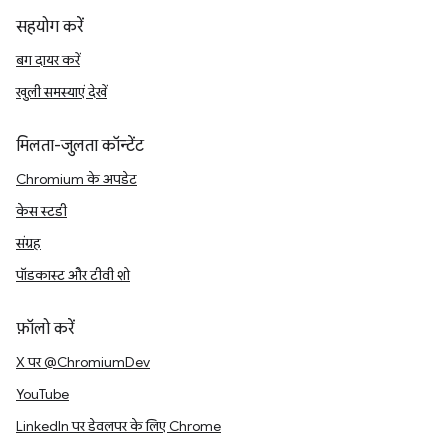
सहयोग करें
बग दायर करें
खुली समस्याएं देखें
मिलता-जुलता कॉन्टेंट
Chromium के अपडेट
केस स्टडी
संग्रह
पॉडकास्ट और टीवी शो
फ़ॉलो करें
X पर @ChromiumDev
YouTube
LinkedIn पर डेवलपर के लिए Chrome