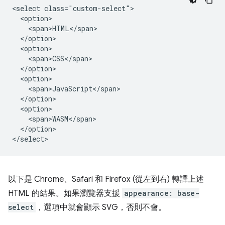
<select class="custom-select">

  <option>

    <span>HTML</span>

  </option>

  <option>

    <span>CSS</span>

  </option>

  <option>

    <span>JavaScript</span>

  </option>

  <option>

    <span>WASM</span>

  </option>

以下是 Chrome、Safari 和 Firefox (從左到右) 轉譯上述
HTML 的結果。如果瀏覽器支援
appearance: base-
select
，選項中就會顯示 SVG，否則不會。