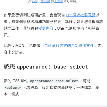
由
Una
、
Brecht
和
Adam
進行示範。
如果您密切關注這項計畫，會發現自
Una
徵求社群意見
以
來，有幾個規格名稱和功能已變更。幸好，如果您是根據該
貼文工作，且想瞭解
變更內容
，Una 也為您準備了相關資
訊。
此外，MDN 上也提供
可自訂選取內容的全新說明文件
，內
容十分詳盡。
認識
appearance: base-select
新的 CSS 屬性
appearance: base-select
，可將
<select>
元素設為可設定樣式的新狀態，一般稱為「基
本」樣式：