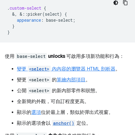
.
custom-select
{
&
,
&
::picker(select)
{
appearance
:
base-select
;
}
}
使用
base-select
unlocks
可啟用多項新功能和行為：
變更
<select>
內內容的瀏覽器 HTML 剖析器
。
變更
<select>
的
算繪內部項目
。
公開
<select>
的新內部零件和狀態。
全新簡約外觀，可自訂程度更高。
顯示的
選項
位於最上層，類似於彈出式視窗。
顯示的選項會以
anchor()
定位。