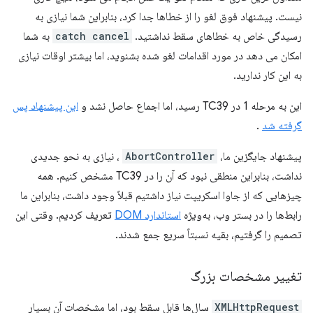
نیست. پیشنهاد فوق لغو را از خطاها جدا کرد، بنابراین شما نیازی به
رسیدگی خاص به خطاهای سقط نداشتید.
catch cancel
به شما
امکان می دهد در مورد اقدامات لغو شده بشنوید، اما بیشتر اوقات نیازی
به این کار ندارید.
این به مرحله 1 در TC39 رسید، اما اجماع حاصل نشد و
این پیشنهاد پس
گرفته شد
.
پیشنهاد جایگزین ما،
AbortController
، نیازی به نحو جدیدی
نداشت، بنابراین منطقی نبود که آن را در TC39 مشخص کنیم. همه
چیزهایی که از جاوا اسکریپت نیاز داشتیم قبلاً وجود داشت، بنابراین ما
رابط‌ها را در بستر وب، به‌ویژه
استاندارد DOM
تعریف کردیم. وقتی این
تصمیم را گرفتیم، بقیه نسبتاً سریع جمع شدند.
تغییر مشخصات بزرگ
XMLHttpRequest
سال‌ها قابل سقط بود، اما مشخصات آن بسیار