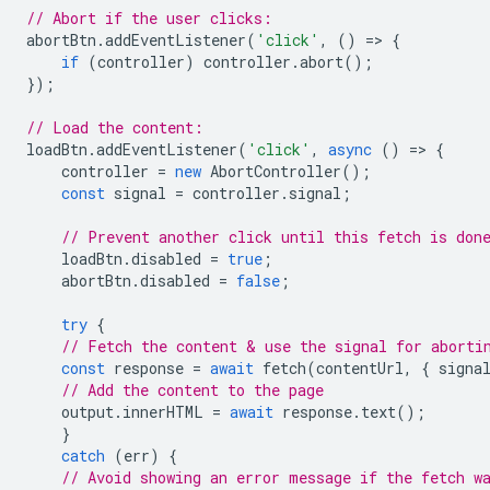
// Abort if the user clicks:
abortBtn
.
addEventListener
(
'click'
,
()
=
>
{
if
(
controller
)
controller
.
abort
();
});
// Load the content:
loadBtn
.
addEventListener
(
'click'
,
async
()
=
>
{
controller
=
new
AbortController
();
const
signal
=
controller
.
signal
;
// Prevent another click until this fetch is don
loadBtn
.
disabled
=
true
;
abortBtn
.
disabled
=
false
;
try
{
// Fetch the content & use the signal for aborti
const
response
=
await
fetch
(
contentUrl
,
{
signa
// Add the content to the page
output
.
innerHTML
=
await
response
.
text
();
}
catch
(
err
)
{
// Avoid showing an error message if the fetch w