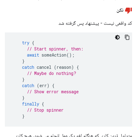
نکن
کد واقعی نیست - پیشنهاد پس گرفته شد
try
{
// Start spinner, then:
await
someAction
();
}
catch
cancel
(
reason
)
{
// Maybe do nothing?
}
catch
(
err
)
{
// Show error message
}
finally
{
// Stop spinner
}
متداول ترین کاری که هنگام لغو یک عمل انجام می شود، هیچ کاری