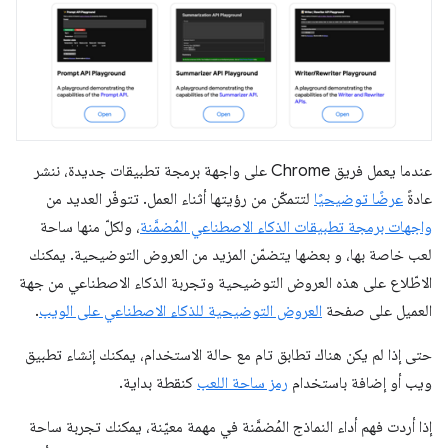
عندما يعمل فريق Chrome على واجهة برمجة تطبيقات جديدة، ننشر
عادةً
عرضًا توضيحيًا
لتتمكّن من رؤيتها أثناء العمل. تتوفّر العديد من
واجهات برمجة تطبيقات الذكاء الاصطناعي المُضمَّنة
، ولكلّ منها ساحة
لعب خاصة بها، و بعضها يتضمّن المزيد من العروض التوضيحية. يمكنك
الاطّلاع على هذه العروض التوضيحية وتجربة الذكاء الاصطناعي من جهة
العميل على صفحة
العروض التوضيحية للذكاء الاصطناعي على الويب
.
حتى إذا لم يكن هناك تطابق تام مع حالة الاستخدام، يمكنك إنشاء تطبيق
ويب أو إضافة باستخدام
رمز ساحة اللعب
كنقطة بداية.
إذا أردت فهم أداء النماذج المُضمَّنة في مهمة معيّنة، يمكنك تجربة ساحة