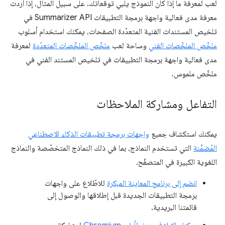
لعب لمعرفة ما إذا كان النموذج يلبي توقعاتك. على سبيل المثال، إذا أردت
معرفة مدى فعالية واجهة برمجة التطبيقات Summarizer API في
تلخيص المستندات الفنية المتعدّدة الصفحات، يمكنك استخدام أسلوب
ملخّص الملخّصات الفني
وساحة لعب
ملخّص الملخّصات المتعدّدة
لمعرفة
مدى فعالية واجهة برمجة التطبيقات في تلخيص المستند الفني في
ملخّص ملموس.
التفاعل ومشاركة الملاحظات
يمكنك استكشاف جميع
واجهات برمجة تطبيقات الذكاء الاصطناعي
المُضمَّنة
التي تستخدم النماذج، بما في ذلك النماذج المتخصّصة والنماذج
اللغوية الكبيرة في المتصفّح.
انضم إلى برنامج المعاينة المبكرة
للاطّلاع على واجهات
برمجة التطبيقات الجديدة قبل إطلاقها والوصول إلى
قائمتنا البريدية.