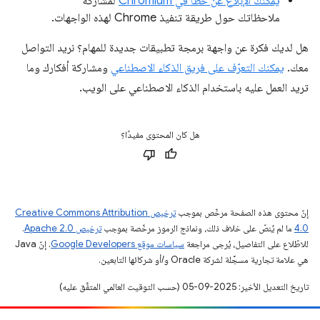
يمكنك الإبلاغ عن خطأ في Chromium
لمشاركة
ملاحظاتك حول طريقة تنفيذ Chrome لهذه الواجهات.
هل لديك فكرة عن واجهة برمجة تطبيقات جديدة للمهام؟ نريد التواصل
معك.
يمكنك التعرّف على فريق الذكاء الاصطناعي
ومشاركة أفكارك وما
تريد العمل عليه باستخدام الذكاء الاصطناعي على الويب.
هل كان المحتوى مفيدًا؟
إنّ محتوى هذه الصفحة مرخّص بموجب
ترخيص Creative Commons Attribution
4.0‏
ما لم يُنصّ على خلاف ذلك، ونماذج الرموز مرخّصة بموجب
ترخيص Apache 2.0‏
.
للاطّلاع على التفاصيل، يُرجى مراجعة
سياسات موقع Google Developers‏
. إنّ Java
هي علامة تجارية مسجَّلة لشركة Oracle و/أو شركائها التابعين.
تاريخ التعديل الأخير: 2025-09-05 (حسب التوقيت العالمي المتفَّق عليه)