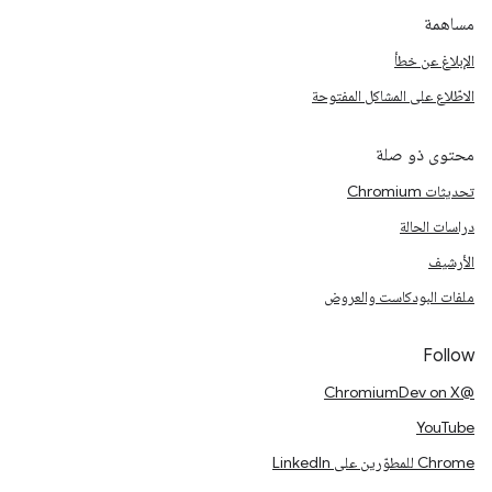
مساهمة
الإبلاغ عن خطأ
الاطّلاع على المشاكل المفتوحة
محتوى ذو صلة
تحديثات Chromium
دراسات الحالة
الأرشيف
ملفات البودكاست والعروض
Follow
@ChromiumDev on X
YouTube
Chrome للمطوّرين على LinkedIn