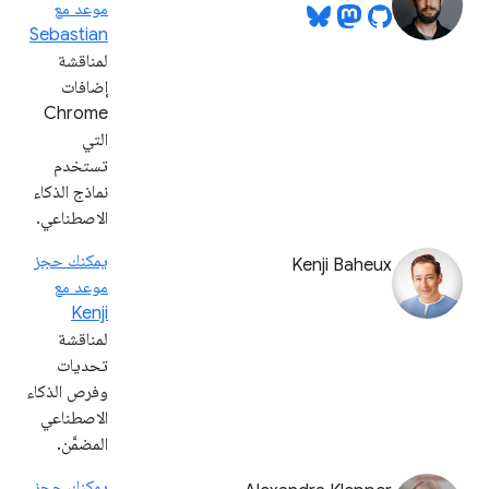
موعد مع
Sebastian
لمناقشة
إضافات
Chrome
التي
تستخدم
نماذج الذكاء
الاصطناعي.
يمكنك حجز
Kenji Baheux
موعد مع
Kenji
لمناقشة
تحديات
وفرص الذكاء
الاصطناعي
المضمَّن.
يمكنك حجز