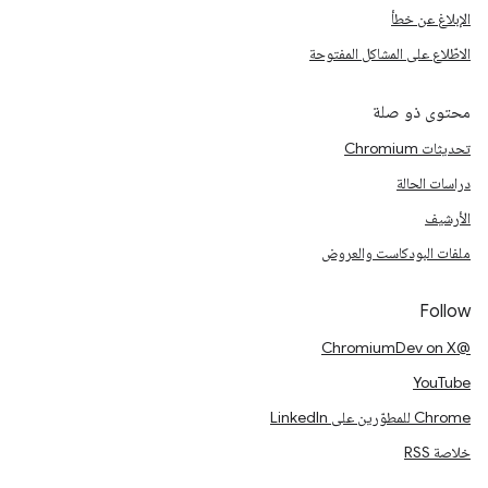
الإبلاغ عن خطأ
الاطّلاع على المشاكل المفتوحة
محتوى ذو صلة
تحديثات Chromium
دراسات الحالة
الأرشيف
ملفات البودكاست والعروض
Follow
@ChromiumDev on X
YouTube
Chrome للمطوّرين على LinkedIn
خلاصة RSS