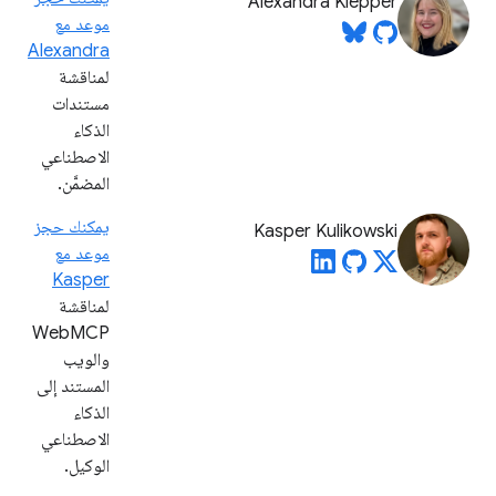
Alexandra Klepper
موعد مع
Alexandra
لمناقشة
مستندات
الذكاء
الاصطناعي
المضمَّن.
يمكنك حجز
Kasper Kulikowski
موعد مع
Kasper
لمناقشة
WebMCP
والويب
المستند إلى
الذكاء
الاصطناعي
الوكيل.