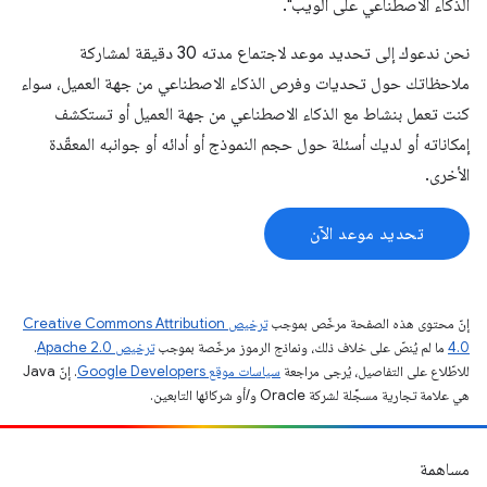
الذكاء الاصطناعي على الويب".
نحن ندعوك إلى تحديد موعد لاجتماع مدته 30 دقيقة لمشاركة
ملاحظاتك حول تحديات وفرص الذكاء الاصطناعي من جهة العميل، سواء
كنت تعمل بنشاط مع الذكاء الاصطناعي من جهة العميل أو تستكشف
إمكاناته أو لديك أسئلة حول حجم النموذج أو أدائه أو جوانبه المعقّدة
الأخرى.
تحديد موعد الآن
إنّ محتوى هذه الصفحة مرخّص بموجب
ترخيص Creative Commons Attribution
4.0‏
ما لم يُنصّ على خلاف ذلك، ونماذج الرموز مرخّصة بموجب
ترخيص Apache 2.0‏
.
للاطّلاع على التفاصيل، يُرجى مراجعة
سياسات موقع Google Developers‏
. إنّ Java
هي علامة تجارية مسجَّلة لشركة Oracle و/أو شركائها التابعين.
مساهمة