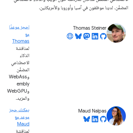
المضمَّن. لدينا موظفون في آسيا وأوروبا والأمريكتَين.
احجز موعدًا
Thomas Steiner
مع
Thomas
لمناقشة
الذكاء
الاصطناعي
المضمَّن
وWebAss
embly
وWebGPU
والمزيد.
يمكنك حجز
Maud Nalpas
موعد مع
Maud
لمناقشة