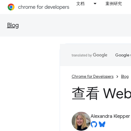
文档
案例研究
Blog
Goog
Chrome for Developers
Blog
查看 Web
Alexandra Klepper