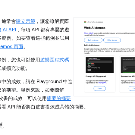
時，通常會
建立示範
，讓您瞭解實際
AI API
，每項 API 都有專屬的遊
更多範例。如要查看這些範例並試用
Demos 頁面
。
範例，您也可以使用
遊樂區程式碼
式或擴充功能。
成效，請在 Playground 中進
您的期望。舉例來說，如要瞭解
多頁白皮書的成效，可以使用
摘要的摘要
看看 API 能否將白皮書提煉成具體的摘要。
見