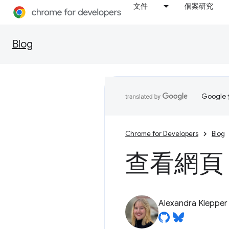
文件
個案研究
Blog
Goog
Chrome for Developers
Blog
查看網頁 
Alexandra Klepper