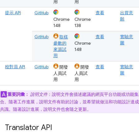
用
用
提示 API
GitHub
查看
出貨意
願
Chrome
Chrome
148
138
GitHub
查看
實驗意
取樣
圖
參數的
Chrome
來源試
148
用
校對員 API
GitHub
查看
實驗意
開發
開發
圖
人員試
人員試
用
用
重要詞彙：
說明文件
：說明文件會描述建議的網頁平台功能或功能集
合。隨著工作進展，說明文件有助於討論，並希望就做法和功能設計達成
共識。隨著設計進展，說明文件也會隨之更新。
Translator API