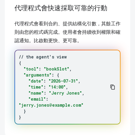
代理程式會快速採取可靠的行動
代理程式會看到合約、提供結構化引數，其餘工作
則由您的程式碼完成。使用者會持續收到權限和確
認通知。比啟動更快、更可靠。
//
the
agent
'
s
{
"tool"
:
"bookSlot"
"arguments"
:
{
"date"
:
"2026-07-31"
"time"
:
"14:00"
"name"
:
"Jerry Jones"
"email"
:
"jerry.jones@example.com"
}
}