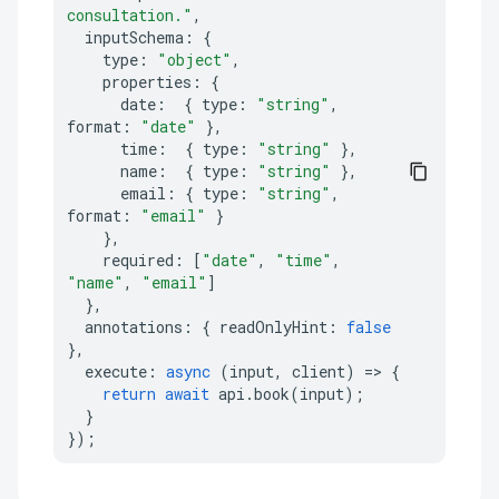
consultation."
,
inputSchema
:
{
type
:
"object"
,
properties
:
{
date
:
{
type
:
"string"
,
format
:
"date"
},
time
:
{
type
:
"string"
},
name
:
{
type
:
"string"
},
email
:
{
type
:
"string"
,
format
:
"email"
}
},
required
:
[
"date"
,
"time"
,
"name"
,
"email"
]
},
annotations
:
{
readOnlyHint
:
false
},
execute
:
async
(
input
,
client
)
=>
{
return
await
api
.
book
(
input
);
}
});