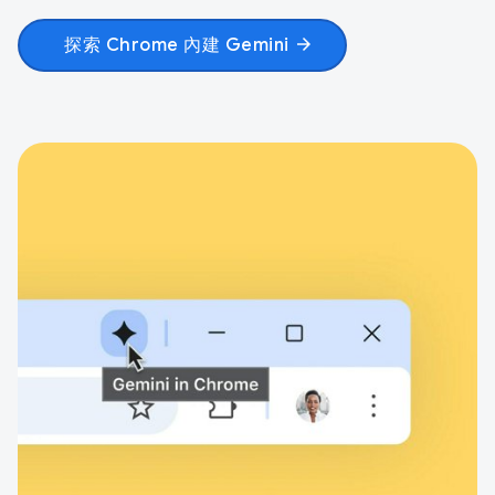
探索 Chrome 內建 Gemini
arrow_forward