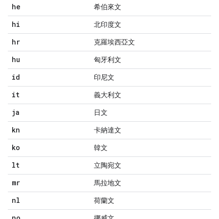
he
希伯來文
hi
北印度文
hr
克羅埃西亞文
hu
匈牙利文
id
印尼文
it
義大利文
ja
日文
kn
卡納達文
ko
韓文
lt
立陶宛文
mr
馬拉地文
nl
荷蘭文
no
挪威文