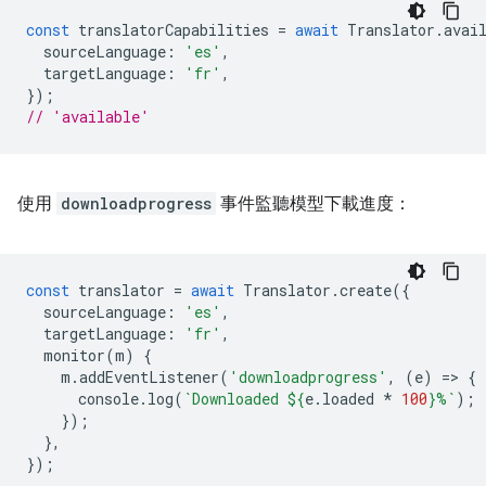
const
translatorCapabilities
=
await
Translator
.
avai
sourceLanguage
:
'es'
,
targetLanguage
:
'fr'
,
});
// 'available'
使用
downloadprogress
事件監聽模型下載進度：
const
translator
=
await
Translator
.
create
({
sourceLanguage
:
'es'
,
targetLanguage
:
'fr'
,
monitor
(
m
)
{
m
.
addEventListener
(
'downloadprogress'
,
(
e
)
=
>
{
console
.
log
(
`Downloaded 
${
e
.
loaded
*
100
}
%`
);
});
},
});