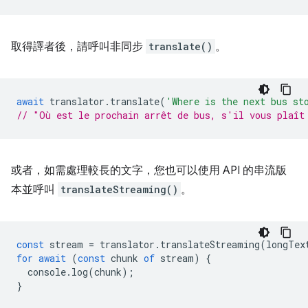
取得譯者後，請呼叫非同步
translate()
。
await
translator
.
translate
(
'Where is the next bus st
// "Où est le prochain arrêt de bus, s'il vous plaît
或者，如需處理較長的文字，您也可以使用 API 的串流版
本並呼叫
translateStreaming()
。
const
stream
=
translator
.
translateStreaming
(
longTex
for
await
(
const
chunk
of
stream
)
{
console
.
log
(
chunk
);
}