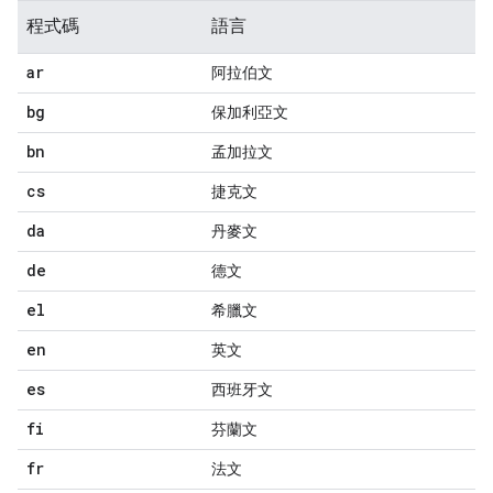
程式碼
語言
ar
阿拉伯文
bg
保加利亞文
bn
孟加拉文
cs
捷克文
da
丹麥文
de
德文
el
希臘文
en
英文
es
西班牙文
fi
芬蘭文
fr
法文