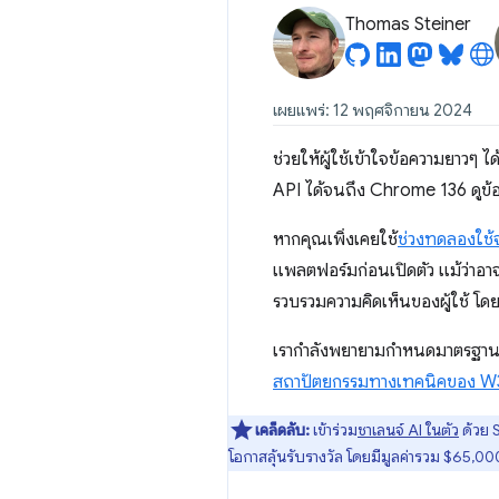
Thomas Steiner
เผยแพร่: 12 พฤศจิกายน 2024
ช่วยให้ผู้ใช้เข้าใจข้อความยาวๆ ไ
API ได้จนถึง Chrome 136 ดูข้อมูล
หากคุณเพิ่งเคยใช้
ช่วงทดลองใช้
แพลตฟอร์มก่อนเปิดตัว แม้ว่าอา
รวบรวมความคิดเห็นของผู้ใช้ โด
เรากำลังพยายามกำหนดมาตรฐาน AP
สถาปัตยกรรมทางเทคนิคของ 
เคล็ดลับ:
เข้าร่วม
ชาเลนจ์ AI ในตัว
ด้วย 
โอกาสลุ้นรับรางวัล โดยมีมูลค่ารวม $65,0