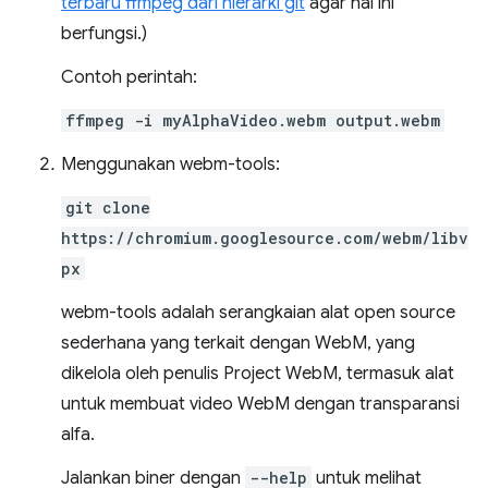
terbaru ffmpeg dari hierarki git
agar hal ini
berfungsi.)
Contoh perintah:
ffmpeg -i myAlphaVideo.webm output.webm
Menggunakan webm-tools:
git clone
https://chromium.googlesource.com/webm/libv
px
webm-tools adalah serangkaian alat open source
sederhana yang terkait dengan WebM, yang
dikelola oleh penulis Project WebM, termasuk alat
untuk membuat video WebM dengan transparansi
alfa.
Jalankan biner dengan
--help
untuk melihat