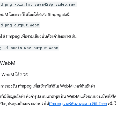
4d.png -pix_fmt yuva420p video.raw
ebM โดยตรงก็ได้โดยใช้คำสั่ง ffmpeg ดังนี้
4d.png output.webm
ช้ ffmpeg เพื่อรวมเสียงนั้นด้วยคำสั่งอย่างเช่น
g -i audio.wav output.webm
็น Web
M
น WebM ได้ 2 วิธี
ิ่มการรองรับ ffmpeg เพื่อเข้ารหัสวิดีโอ WebM เวอร์ชันอัลฟ่า
ตที่มีข้อมูลอัลฟ่า ตั้งค่ารูปแบบเอาต์พุตเป็น WebM แล้วระบบจะเข้ารหัสโ
ปัจจุบันคุณต้องตรวจสอบว่าได้
ffmpeg เวอร์ชันล่าสุดจาก Git Tree
เพื่อ