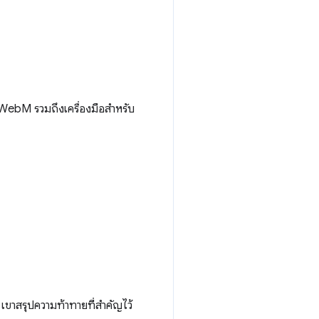
ร WebM รวมถึงเครื่องมือสำหรับ
าสรุปความท้าทายที่สําคัญไว้