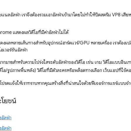
แนลอัลฟ่า เราจึงต้องรวมเอาอัลฟ่าเข้ามาโดยไม่ทำให้บิตสตรีม VP8 เสีย
e แสดงผลวิดีโอที่มีค่าอัลฟ่าไม่ได้
งผลหลายเส้นทางสำหรับอุปกรณ์ฮาร์ดแวร์/GPU หลายเครื่อง เราต้องเป
อเวอร์ชันอัลฟ่า
ากมายสำหรับความโปร่งใสระดับอัลฟ่าของวิดีโอ เช่น เกม วิดีโอแบบอินเท
ดีโอ/รูปภาพพื้นหลัง) วิดีโอที่มีตัวละครหรือพล็อตทางเลือก เว็บแอปที่ใช้
โปรดแจ้งให้เราทราบหากคุณสร้างสิ่งที่น่าสนใจด้วยฟีเจอร์การแชร์แบบจำ
ะโยชน์
อัลฟ่า
อัลฟ่า