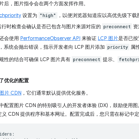
片后，图片指令会在两个方面发挥作用。
chpriority
设置为
"high"
，以便浏览器知道应以高优先级下载
运行时检查会确认是否已包含与图片来源对应的
preconnect
资
还会使用
PerformanceObserver API
来验证
LCP 图片
是否已按
，系统会抛出错误，指示开发者向 LCP 图片添加
priority
属
性的结合可确保 LCP 图片具有
preconnect
提示、
fetchpr
了优化的配置
图片 CDN
，它们通常默认提供优化服务。
配置图片 CDN 的特别吸引人的开发者体验 (DX)，鼓励使用图
中定义 CDN 提供程序和基本网址。配置完成后，您只需在标记中
iders:
