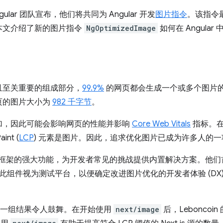
gular 团队宣布，他们将共同为 Angular 开发
图片指令
。该指令最近
本文介绍了新的图片指令
NgOptimizedImage
如何在 Angula
且至关重要的组成部分，
99.9%
的网页都会生成一个或多个图片
页的图片大小为
982 千字节
。
加，因此可能会影响网页的性能并影响
Core Web Vitals
指标。在 
aint (
LCP
) 元素是图片。因此，追求优化图片已成为许多人的
以利用框架的强大功能，为开发者常见的挑战提供内置解决方案。他
此组件视为测试平台，以便确定改进图片优化的开发者体验 (DX
一组结果令人鼓舞。在开始使用
next/image
后，Leboncoin