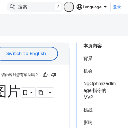
/
登录
本页内容
背景
机会
该内容对您有帮助吗？
NgOptimizedIm
化图片
age 指令的
MVP
挑战
影响