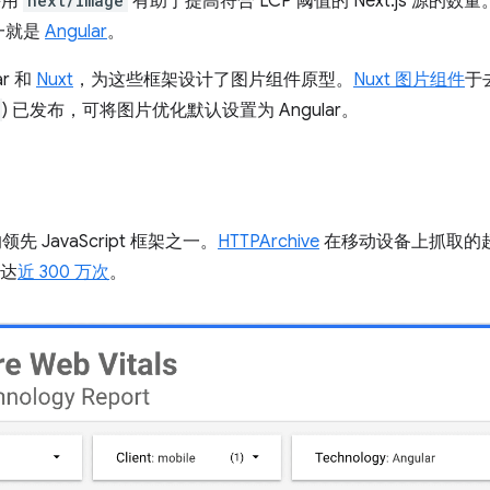
采用
next/image
有助于提高符合 LCP 阈值的 Next.js 源
一就是
Angular
。
ar 和
Nuxt
，为这些框架设计了图片组件原型。
Nuxt 图片组件
于
) 已发布，可将图片优化默认设置为 Angular。
先 JavaScript 框架之一。
HTTPArchive
在移动设备上抓取的
高达
近 300 万次
。