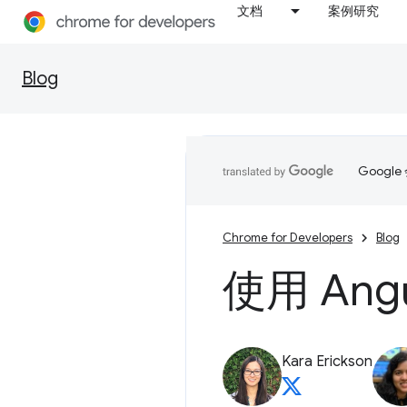
文档
案例研究
Blog
Goog
Chrome for Developers
Blog
使用 Ang
Kara Erickson