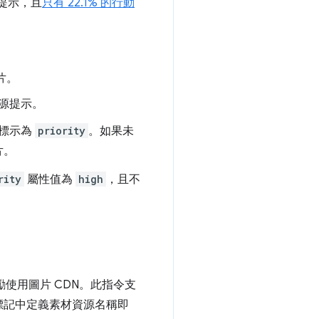
提示，且
只有 22.1% 的行動
片。
源提示。
標示為
priority
。如果未
片。
rity
屬性值為
high
，且不
勵使用圖片 CDN。此指令支
在標記中定義素材資源名稱即