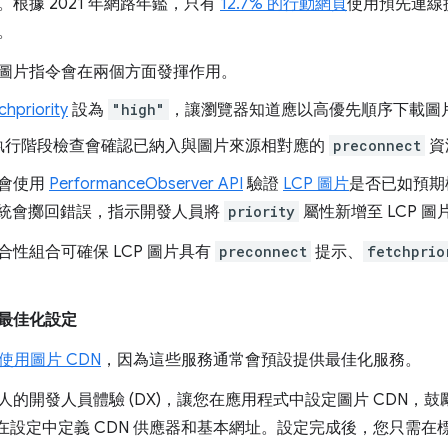
根據 2021 年網路年鑑，只有
12.7% 的行動網頁
使用預先連線
。
圖片指令會在兩個方面發揮作用。
chpriority
設為
"high"
，讓瀏覽器知道應以高優先順序下載圖
執行階段檢查會確認已納入與圖片來源相對應的
preconnect
資
也會使用
PerformanceObserver API
驗證
LCP 圖片
是否已如預期
統會擲回錯誤，指示開發人員將
priority
屬性新增至 LCP 圖
性組合可確保 LCP 圖片具有
preconnect
提示、
fetchprio
最佳化設定
使用圖片 CDN
，因為這些服務通常會預設提供最佳化服務。
的開發人員體驗 (DX)，讓您在應用程式中設定圖片 CDN，鼓
您在設定中定義 CDN 供應器和基本網址。設定完成後，您只需