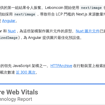
供的第一組結果令人振奮。Leboncoin 開始使用
next/image
群開始採用
next/image
，導致符合 LCP 門檻的 Next.js 來
是
Angular
。
ar 和
Nuxt
，為這些架構製作圖片元件的原型。
Nuxt 圖片元件
已
izedImage
)，為 Angular 提供圖片最佳化預設值。
的領先 JavaScript 架構之一。
HTTPArchive
在行動裝置上檢索
下載次數達
近 300 萬次
。