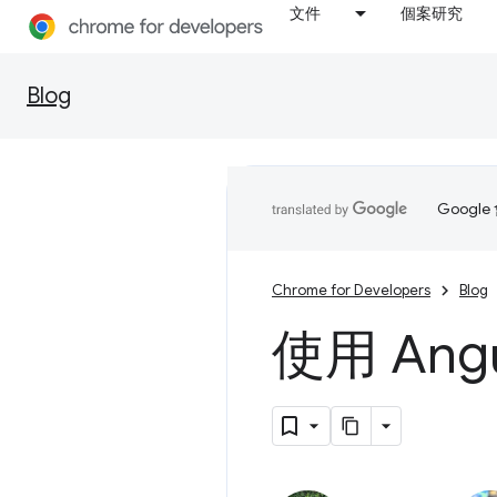
文件
個案研究
Blog
Goog
Chrome for Developers
Blog
使用 Ang