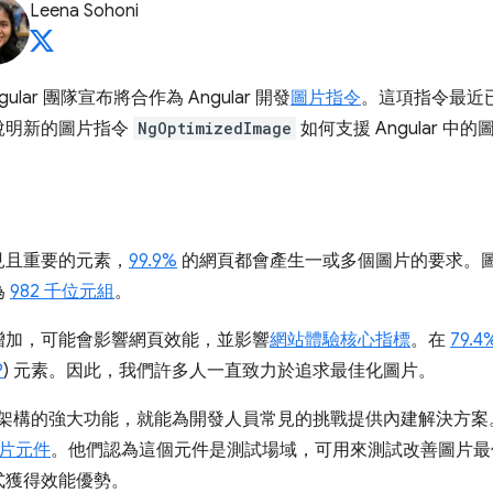
Leena Sohoni
gular 團隊宣布將合作為 Angular 開發
圖片指令
。這項指令最近已在 
說明新的圖片指令
NgOptimizedImage
如何支援 Angular 中
見且重要的元素，
99.9%
的網頁都會產生一或多個圖片的要求。
為
982 千位元組
。
增加，可能會影響網頁效能，並影響
網站體驗核心指標
。在
79.
P
) 元素。因此，我們許多人一直致力於追求最佳化圖片。
要善用架構的強大功能，就能為開發人員常見的挑戰提供內建解決方
 圖片元件
。他們認為這個元件是測試場域，可用來測試改善圖片最佳化
式獲得效能優勢。