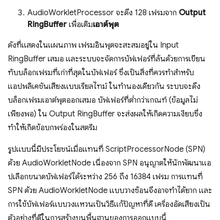
AudioWorkletProcessor จะดึง 128 เฟรมจาก
Output
RingBuffer
เพื่อเติม
เอาต์พุต
ดังที่แสดงในแผนภาพ เฟรมอินพุตจะสะสมอยู่ใน Input
RingBuffer เสมอ และระบบจะจัดการบัฟเฟอร์ที่ล้นด้วยการเขียน
ทับบล็อกเฟรมที่เก่าที่สุดในบัฟเฟอร์ ซึ่งเป็นสิ่งที่ควรทำสำหรับ
แอปพลิเคชันเสียงแบบเรียลไทม์ ในทำนองเดียวกัน ระบบจะดึง
บล็อกเฟรมเอาต์พุตออกเสมอ บัฟเฟอร์ที่ต่ำกว่าเกณฑ์ (ข้อมูลไม่
เพียงพอ) ใน Output RingBuffer จะส่งผลให้เกิดความเงียบซึ่ง
ทำให้เกิดข้อบกพร่องในสตรีม
รูปแบบนี้มีประโยชน์เมื่อแทนที่ ScriptProcessorNode (SPN)
ด้วย AudioWorkletNode เนื่องจาก SPN อนุญาตให้นักพัฒนาแอ
ปเลือกขนาดบัฟเฟอร์ได้ระหว่าง 256 ถึง 16384 เฟรม การแทนที่
SPN ด้วย AudioWorkletNode แบบวางซ้อนจึงอาจทำได้ยาก และ
การใช้บัฟเฟอร์แบบวงแหวนเป็นวิธีแก้ปัญหาที่ดี เครื่องอัดเสียงเป็น
ตัวอย่างที่ดีในการสร้างบนพื้นฐานของการออกแบบนี้