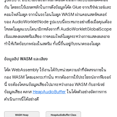
รูปแบบ ข. มีประโยชน์ในกรณีที่ต้องดำเนินการแบบไม่สอดคล้อง
กัน โดยจะใช้เธรดหลักในการดึงข้อมูลโค้ด Glue จากเซิร์ฟเวอร์และ
คอมไพล์โมดูล จากนั้นจะโอนโมดูล WASM ผ่านคอนสตรัคเตอร์
ของ AudioWorkletNode รูปแบบนี้จะเหมาะอย่างยิ่งเมื่อคุณต้อง
โหลดโมดูลแบบไดนามิกหลังจากที่ AudioWorkletGlobalScope
เริ่มแสดงผลสตรีมเสียง การคอมไพล์โมดูลระหว่างการแสดงผลอาจ
ทำให้เกิดข้อบกพร่องในสตรีม ทั้งนี้ขึ้นอยู่กับขนาดของโมดูล
ข้อมูลฮีป WASM และเสียง
โค้ด WebAssembly ใช้งานได้กับหน่วยความจำที่จัดสรรภายใน
กอง WASM โดยเฉพาะเท่านั้น หากต้องการใช้ประโยชน์จากฟีเจอร์
นี้ จะต้องโคลนข้อมูลเสียงไปมาระหว่างกอง WASM กับอาร์เรย์
ข้อมูลเสียง คลาส
HeapAudioBuffer
ในโค้ดตัวอย่างจัดการการ
ดำเนินการนี้ได้อย่างดี