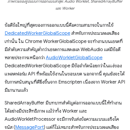
ภาพรวมของรูปแบบการออกแบบล่าสุด: Audio Worklet, SharedArrayBuffer
และ Worker
ข้อดีข้อใหญ่ที่สุดของการออกแบบนี้คือความสามารถในการใช้
DedicatedWorkerGlobalScope
สำหรับการประมวลผลเสียง
เท่านั้น ใน Chrome WorkerGlobalScope จะทํางานบนเธรดที่
มีลําดับความสําคัญต่ำกว่าเธรดการแสดงผล WebAudio แต่มีข้อดี
หลายประการเหนือกว่า
AudioWorkletGlobalScope
DedicatedWorkerGlobalScope มีข้อจำกัดน้อยกว่าในแง่ของ
แพลตฟอร์ม API ที่พร้อมใช้งานในขอบเขต นอกจากนี้ คุณยังจะได้
รับการสนับสนุนที่ดียิ่งขึ้นจาก Emscripten เนื่องจาก Worker API
มีมานานแล้ว
SharedArrayBuffer มีบทบาทสําคัญต่อการออกแบบนี้ให้ทํางาน
ได้อย่างมีประสิทธิภาพ แม้ว่าทั้ง Worker และ
AudioWorkletProcessor จะมีการรับส่งข้อความแบบแอซิงโค
รนัส (
MessagePort
) แต่ก็ไม่เหมาะสําหรับการประมวลผลเสียง