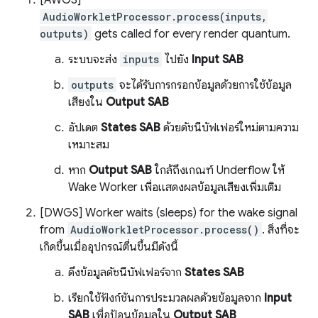
[AWGS]
AudioWorkletProcessor.process(inputs,
outputs)
gets called for every render quantum.
ระบบจะส่ง
inputs
ไปยัง
Input SAB
outputs
จะได้รับการกรอกข้อมูลด้วยการใช้ข้อมูล
เสียงใน
Output SAB
อัปเดต
States SAB
ด้วยดัชนีบัฟเฟอร์ใหม่ตามความ
เหมาะสม
หาก
Output SAB
ใกล้ถึงเกณฑ์ Underflow ให้
Wake Worker เพื่อแสดงผลข้อมูลเสียงเพิ่มเติม
[DWGS] Worker waits (sleeps) for the wake signal
from
AudioWorkletProcessor.process()
. สิ่งที่จะ
เกิดขึ้นเมื่ออุปกรณ์ตื่นขึ้นมีดังนี้
ดึงข้อมูลดัชนีบัฟเฟอร์จาก
States SAB
เรียกใช้ฟังก์ชันการประมวลผลด้วยข้อมูลจาก
Input
SAB
เพื่อป้อนข้อมูลใน
Output SAB