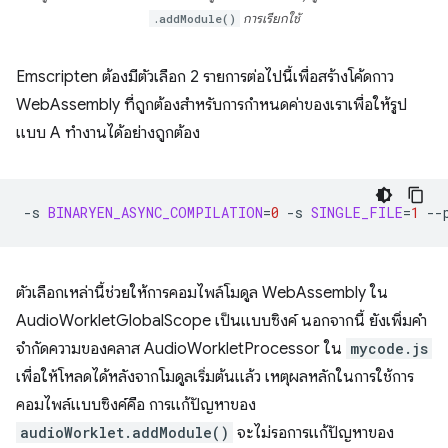
.addModule()
การเรียกใช้
Emscripten ต้องมีตัวเลือก 2 รายการต่อไปนี้เพื่อสร้างโค้ดกาว
WebAssembly ที่ถูกต้องสำหรับการกำหนดค่าของเราเพื่อให้รูป
แบบ A ทำงานได้อย่างถูกต้อง
-s
BINARYEN_ASYNC_COMPILATION
=
0
-s
SINGLE_FILE
=
1
--
ตัวเลือกเหล่านี้ช่วยให้การคอมไพล์โมดูล WebAssembly ใน
AudioWorkletGlobalScope เป็นแบบซิงค์ นอกจากนี้ ยังเพิ่มคำ
จำกัดความของคลาส AudioWorkletProcessor ใน
mycode.js
เพื่อให้โหลดได้หลังจากโมดูลเริ่มต้นแล้ว เหตุผลหลักในการใช้การ
คอมไพล์แบบซิงค์คือ การแก้ปัญหาของ
audioWorklet.addModule()
จะไม่รอการแก้ปัญหาของ