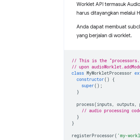
Worklet API termasuk Audi
harus ditayangkan melalui
Anda dapat membuat subc
yang berjalan di worklet.
// This is the "processors.
// upon audioWorklet.addMod
class
MyWorkletProcessor
ex
constructor
()
{
super
();
}
process
(
inputs
,
outputs
,
// audio processing cod
}
}
registerProcessor
(
'my-work