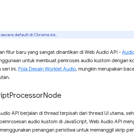
 secara default di Chrome 66.
n fitur baru yang sangat dinantikan di Web Audio API -
Audi
nggunaan untuk membuat pemroses audio kustom dengan kod
seri ini,
Pola Desain Worklet Audio
, mungkin merupakan baca
utan.
ipt
Processor
Node
dio API berjalan di thread terpisah dari thread UI utama, se
n pemrosesan audio kustom di JavaScript, Web Audio API men
menggunakan penangan peristiwa untuk memanggil skrip pen