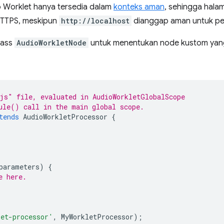
o Worklet hanya tersedia dalam
konteks aman
, sehingga hal
 HTTPS, meskipun
http://localhost
dianggap aman untuk pen
lass
AudioWorkletNode
untuk menentukan node kustom yang
js" file, evaluated in AudioWorkletGlobalScope
ule() call in the main global scope.
tends
AudioWorkletProcessor
{
parameters
)
{
e here.
let-processor'
,
MyWorkletProcessor
);