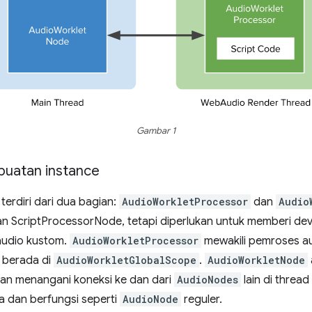
Gambar 1
buatan instance
erdiri dari dua bagian:
AudioWorkletProcessor
dan
Audio
n ScriptProcessorNode, tetapi diperlukan untuk memberi de
audio kustom.
AudioWorkletProcessor
mewakili pemroses au
 berada di
AudioWorkletGlobalScope
.
AudioWorkletNode
an menangani koneksi ke dan dari
AudioNodes
lain di thread
a dan berfungsi seperti
AudioNode
reguler.