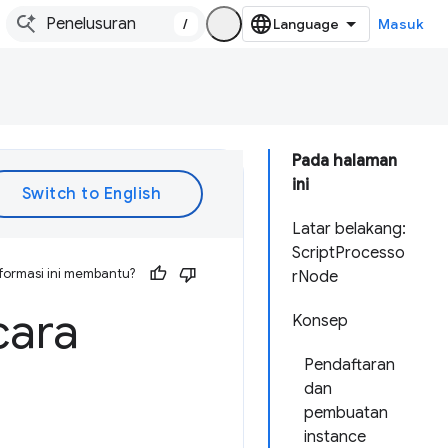
/
Masuk
Pada halaman
ini
Latar belakang:
ScriptProcesso
formasi ini membantu?
rNode
cara
Konsep
Pendaftaran
dan
pembuatan
instance