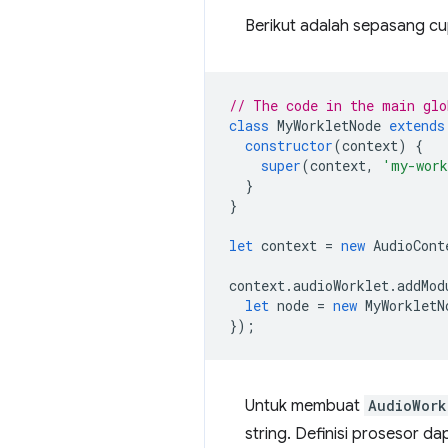
Berikut adalah sepasang c
// The code in the main glo
class
MyWorkletNode
extends
constructor
(
context
)
{
super
(
context
,
'my-work
}
}
let
context
=
new
AudioCont
context
.
audioWorklet
.
addMod
let
node
=
new
MyWorkletN
});
Untuk membuat
AudioWork
string. Definisi prosesor d