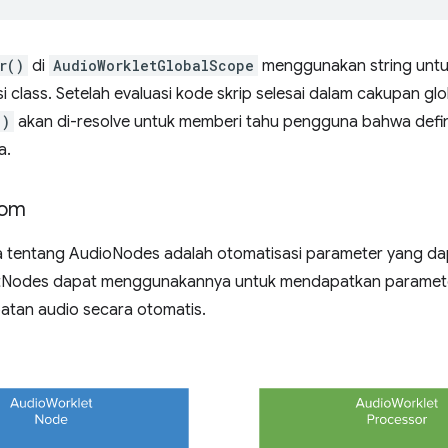
r()
di
AudioWorkletGlobalScope
menggunakan string unt
i class. Setelah evaluasi kode skrip selesai dalam cakupan glo
()
akan di-resolve untuk memberi tahu pengguna bahwa defini
a.
tom
na tentang AudioNodes adalah otomatisasi parameter yang da
etNodes dapat menggunakannya untuk mendapatkan paramete
atan audio secara otomatis.