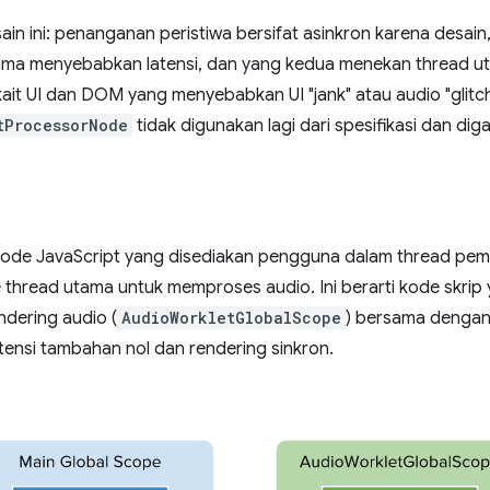
n ini: penanganan peristiwa bersifat asinkron karena desain,
tama menyebabkan latensi, dan yang kedua menekan thread u
ait UI dan DOM yang menyebabkan UI "jank" atau audio "glitc
tProcessorNode
tidak digunakan lagi dari spesifikasi dan di
ode JavaScript yang disediakan pengguna dalam thread pemr
ke thread utama untuk memproses audio. Ini berarti kode skri
ndering audio (
AudioWorkletGlobalScope
) bersama denga
tensi tambahan nol dan rendering sinkron.