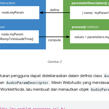
Gambar 2
tukan pengguna dapat dideklarasikan dalam definisi class
Au
lan
AudioParamDescriptor
. Mesin WebAudio yang mendasar
oWorkletNode, lalu membuat dan menautkan objek
AudioPar
like "my-worklet-processor.js" */