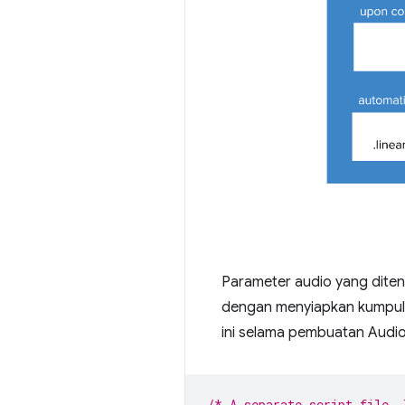
Parameter audio yang diten
dengan menyiapkan kumpu
ini selama pembuatan Audi
/* A separate script file, 