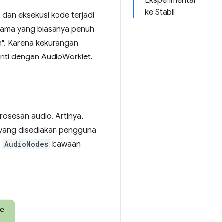
Eksperimental
ke Stabil
 dan eksekusi kode terjadi
tama yang biasanya penuh
h". Karena kekurangan
ganti dengan AudioWorklet.
osesan audio. Artinya,
p yang disediakan pengguna
n
AudioNodes
bawaan