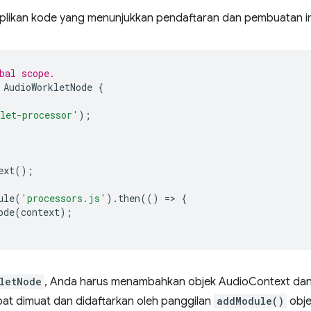
uplikan kode yang menunjukkan pendaftaran dan pembuatan i
bal scope.
AudioWorkletNode
{
let-processor'
);
ext
();
ule
(
'processors.js'
).
then
(()
=
>
{
ode
(
context
);
letNode
, Anda harus menambahkan objek AudioContext da
apat dimuat dan didaftarkan oleh panggilan
addModule()
obje