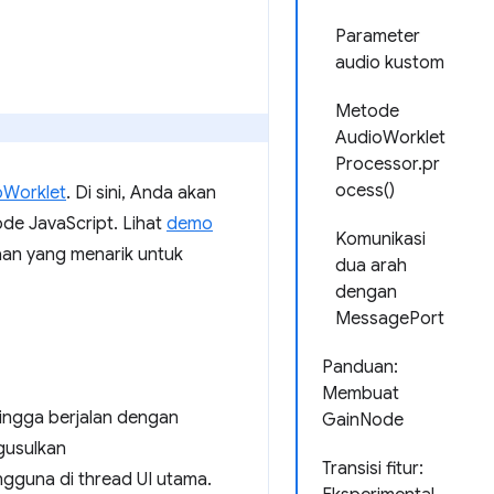
Parameter
audio kustom
Metode
AudioWorklet
Processor.pr
ocess()
oWorklet
. Di sini, Anda akan
e JavaScript. Lihat
demo
Komunikasi
an yang menarik untuk
dua arah
dengan
MessagePort
Panduan:
Membuat
hingga berjalan dengan
GainNode
gusulkan
Transisi fitur:
gguna di thread UI utama.