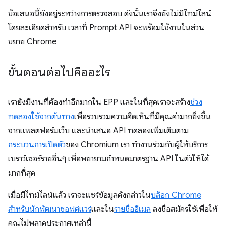
ข้อเสนอนี้ยังอยู่ระหว่างการตรวจสอบ ดังนั้นเราจึงยังไม่มีไทม์ไลน์
โดยละเอียดสำหรับ เวลาที่ Prompt API จะพร้อมใช้งานในส่วน
ขยาย Chrome
ขั้นตอนต่อไปคืออะไร
เรายังมีงานที่ต้องทำอีกมากใน EPP และในที่สุดเราจะสร้าง
ช่วง
ทดลองใช้จากต้นทาง
เพื่อรวบรวมความคิดเห็นที่มีคุณค่ามากยิ่งขึ้น
จากแพลตฟอร์มเว็บ และนำเสนอ API ทดลองเพิ่มเติมตาม
กระบวนการเปิดตัว
ของ Chromium เรา ทำงานร่วมกับผู้ให้บริการ
เบราว์เซอร์รายอื่นๆ เพื่อพยายามกำหนดมาตรฐาน API ในตัวให้ได้
มากที่สุด
เมื่อมีไทม์ไลน์แล้ว เราจะแชร์ข้อมูลดังกล่าวใน
บล็อก Chrome
สำหรับนักพัฒนาซอฟต์แวร์
และใน
รายชื่ออีเมล
ลงชื่อสมัครใช้เพื่อให้
คุณไม่พลาดประกาศเหล่านี้