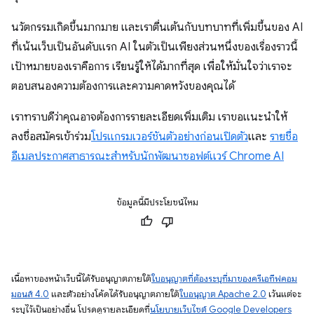
นวัตกรรมเกิดขึ้นมากมาย และเราตื่นเต้นกับบทบาทที่เพิ่มขึ้นของ AI
ที่เน้นเว็บเป็นอันดับแรก AI ในตัวเป็นเพียงส่วนหนึ่งของเรื่องราวนี้
เป้าหมายของเราคือการ เรียนรู้ให้ได้มากที่สุด เพื่อให้มั่นใจว่าเราจะ
ตอบสนองความต้องการและความคาดหวังของคุณได้
เราทราบดีว่าคุณอาจต้องการรายละเอียดเพิ่มเติม เราขอแนะนำให้
ลงชื่อสมัครเข้าร่วม
โปรแกรมเวอร์ชันตัวอย่างก่อนเปิดตัว
และ
รายชื่อ
อีเมลประกาศสาธารณะสำหรับนักพัฒนาซอฟต์แวร์ Chrome AI
ข้อมูลนี้มีประโยชน์ไหม
เนื้อหาของหน้าเว็บนี้ได้รับอนุญาตภายใต้
ใบอนุญาตที่ต้องระบุที่มาของครีเอทีฟคอม
มอนส์ 4.0
และตัวอย่างโค้ดได้รับอนุญาตภายใต้
ใบอนุญาต Apache 2.0
เว้นแต่จะ
ระบุไว้เป็นอย่างอื่น โปรดดูรายละเอียดที่
นโยบายเว็บไซต์ Google Developers