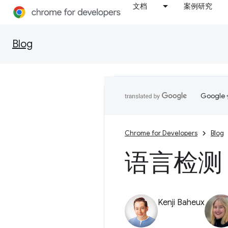
文档
案例研究
Blog
Goog
Chrome for Developers
Blog
语言检测 
Kenji Baheux