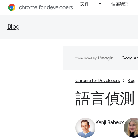
文件
個案研究
Blog
Goog
Chrome for Developers
Blog
語言偵測 
Kenji Baheux