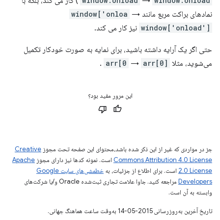
window.onload
→
window.onload
) کار می کند، بلکه با
نمادهای براکت مربع مانند
→
window['onloa
window['onload']
نیز کار می کند.
حتی اگر یک آرایه داشته باشید، برای نمایه به صورت خودکار تکمیل
می‌شوید، مثلا
arr[0]
→
arr[0
.
این مرور مفید بود؟
جز در مواردی که غیر از این ذکر شده باشد،‌محتوای این صفحه تحت مجوز
Creative
Commons Attribution 4.0 License
است. نمونه کدها نیز دارای مجوز
Apache
2.0 License
است. برای اطلاع از جزئیات، به
خطمشی‌های سایت Google
Developers‏
مراجعه کنید. جاوا علامت تجاری ثبت‌شده Oracle و/یا شرکت‌های
وابسته به آن است.
تاریخ آخرین به‌روزرسانی 2015-05-14 به‌وقت ساعت هماهنگ جهانی.