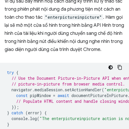
Ví dụ sau đây minh hoạ cách đăng ký trình xử lý thao tác
trong phiên phát nội dung đa phương tiện một cách an
toàn cho thao tác
"enterpictureinpicture"
. Hàm gọi
lại sẽ mở một cửa sổ hình trong hình bằng API Hình trong
hình của tài liệu khi người dùng chuyển sang chế độ hình
trong hình bằng nút điều khiển nội dung nghe nhìn trong
giao diện người dùng của trình duyệt Chrome.
try
{
// Use the Document Picture-in-Picture API when en
// picture-in-picture from browser media control.
navigator
.
mediaSession
.
setActionHandler
(
"enterpict
const
pipWindow
=
await
documentPictureInPicture
// Populate HTML content and handle closing wind
});
}
catch
(
error
)
{
console
.
log
(
"The enterpictureinpicture action is n
}