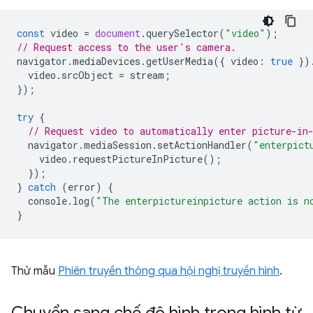
const
video
=
document
.
querySelector
(
"video"
);
// Request access to the user's camera.
navigator
.
mediaDevices
.
getUserMedia
({
video
:
true
})
video
.
srcObject
=
stream
;
});
try
{
// Request video to automatically enter picture-in
navigator
.
mediaSession
.
setActionHandler
(
"enterpict
video
.
requestPictureInPicture
();
});
}
catch
(
error
)
{
console
.
log
(
"The enterpictureinpicture action is n
}
Thử mẫu
Phiên truyền thông qua hội nghị truyền hình
.
Chuyển sang chế độ hình trong hình từ