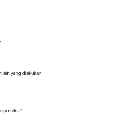
?
 lain yang dilakukan
iprediksi?