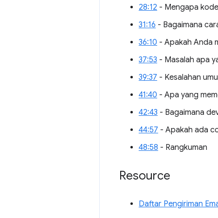
28:12
- Mengapa kode 
31:16
- Bagaimana cara 
36:10
- Apakah Anda me
37:53
- Masalah apa ya
39:37
- Kesalahan umum
41:40
- Apa yang meme
42:43
- Bagaimana dev
44:57
- Apakah ada co
48:58
- Rangkuman
Resource
Daftar Pengiriman Ema