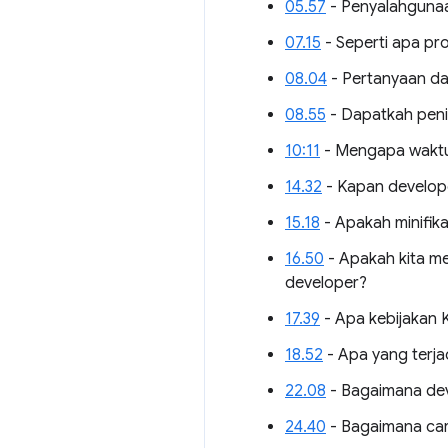
05.57
- Penyalahguna
07.15
- Seperti apa pr
08.04
- Pertanyaan da
08.55
- Dapatkah peni
10:11
- Mengapa waktu 
14.32
- Kapan develop
15.18
- Apakah minifika
16.50
- Apakah kita me
developer?
17.39
- Apa kebijakan 
18.52
- Apa yang terja
22.08
- Bagaimana dev
24.40
- Bagaimana car