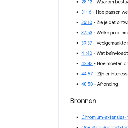
28:12
- Waarom bestaan
31:16
- Hoe passen we 
36:10
- Zie je dat ont
37:53
- Welke probleme
39:37
- Veelgemaakte f
41:40
- Wat beïnvloedt
42:43
- Hoe moeten on
44:57
- Zijn er intere
48:58
- Afronding
Bronnen
Chromium-extensies-ma
One Stop Support-for