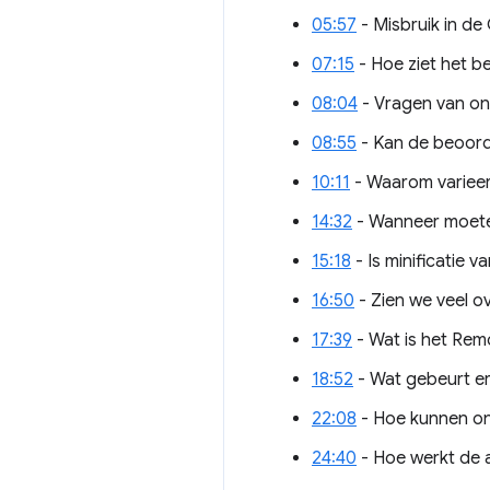
05:57
- Misbruik in d
07:15
- Hoe ziet het b
08:04
- Vragen van on
08:55
- Kan de beoord
10:11
- Waarom varieer
14:32
- Wanneer moete
15:18
- Is minificatie 
16:50
- Zien we veel 
17:39
- Wat is het Re
18:52
- Wat gebeurt er
22:08
- Hoe kunnen on
24:40
- Hoe werkt de