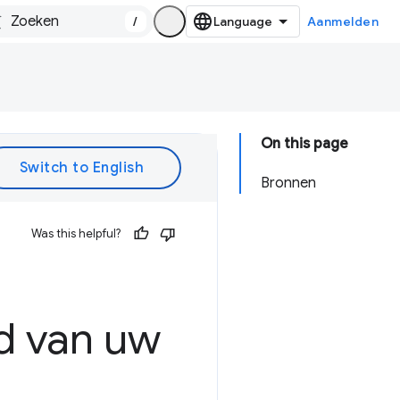
/
Aanmelden
On this page
Bronnen
Was this helpful?
:
id van uw