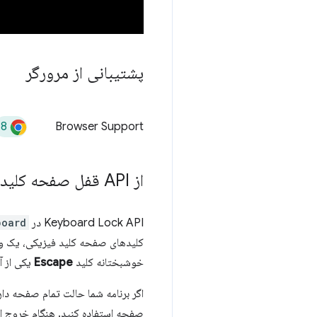
پشتیبانی از مرورگر
68
Browser Support
از API قفل صفحه کلید استفاده کنید
Keyboard Lock API در
oard.
کلیدهای صفحه کلید فیزیکی، یک وعد
خوشبختانه کلید
Escape
یکی از آ
اگر برنامه شما حالت تمام صفحه دارد، از API قفل صفحه کلید به عنوان یک پیشرفت پیشرونده ب
صفحه استفاده کنید. هنگام خروج ا