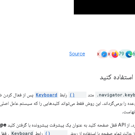
x
x
79
Source
navigator.keyb
متد
lock()
رابط
Keyboard
پس از فعال کردن ضب
ه را برمی‌گرداند. این روش فقط می‌تواند کلیدهایی را که سیستم عامل اصلی 
نهاست.
ا گرفتن کلید
ape
ز حالت تمام صفحه با استفاده از روش
unlock()
رابط
Keyboard
، قفل 