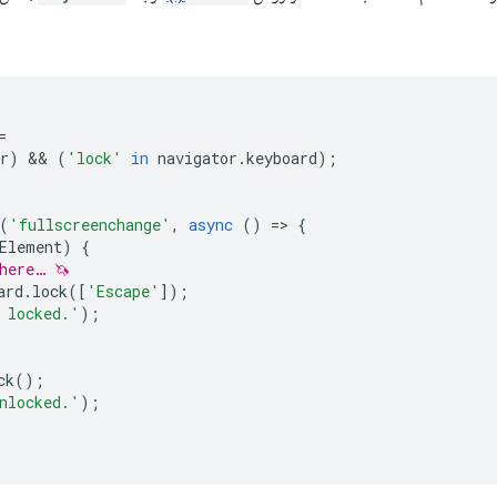
=
r
)
 && 
(
'lock'
in
navigator
.
keyboard
);
(
'fullscreenchange'
,
async
()
=
>
{
Element
)
{
here… 🦄
ard
.
lock
([
'Escape'
]);
 locked.'
);
ck
();
nlocked.'
);