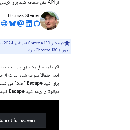
از API قفل صفحه کلید برای گرفتن کلید Escape در حالت تمام صفحه استفاده کنید.
Thomas Steiner
توجه:
از Chrome 130 (سپتامبر 2024)، درخواست قفل صفحه کلید یا نشانگر نیاز به مجوز دارد. برای جزئیات بیشتر به مقاله
مجوز از Chrome 130 دارند
.
اگر تا به حال یک بازی وب تمام صفح
اید، احتمالاً متوجه شده اید که ا
برای کلید
Escape
"جنگ" می کنند. 
دیالوگ را برنده کلید
Escape
کنید؟