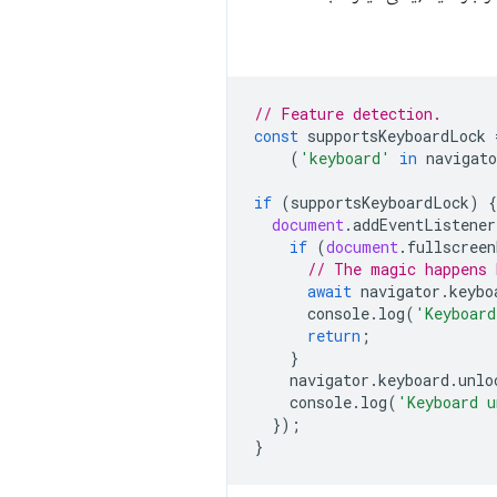
// Feature detection.
const
supportsKeyboardLock
(
'keyboard'
in
navigato
if
(
supportsKeyboardLock
)
{
document
.
addEventListener
if
(
document
.
fullscreen
// The magic happens 
await
navigator
.
keybo
console
.
log
(
'Keyboard
return
;
}
navigator
.
keyboard
.
unlo
console
.
log
(
'Keyboard u
});
}