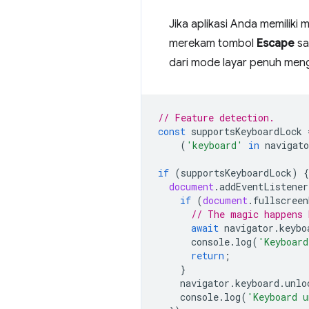
Jika aplikasi Anda memilik
merekam tombol
Escape
sa
dari mode layar penuh me
// Feature detection.
const
supportsKeyboardLock
(
'keyboard'
in
navigato
if
(
supportsKeyboardLock
)
{
document
.
addEventListener
if
(
document
.
fullscreen
// The magic happens 
await
navigator
.
keybo
console
.
log
(
'Keyboard
return
;
}
navigator
.
keyboard
.
unlo
console
.
log
(
'Keyboard u