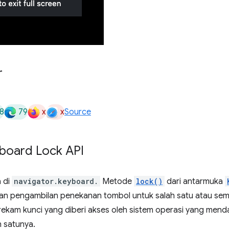
r
8
79
x
x
Source
oard Lock API
 di
navigator.keyboard.
Metode
lock()
dari antarmuka
an pengambilan penekanan tombol untuk salah satu atau semu
ekam kunci yang diberi akses oleh sistem operasi yang mend
 satunya.