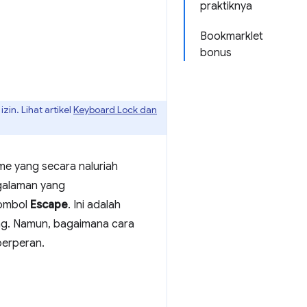
praktiknya
Bookmarklet
bonus
n. Lihat artikel
Keyboard Lock dan
e yang secara naluriah
ngalaman yang
tombol
Escape
. Ini adalah
ang. Namun, bagaimana cara
erperan.