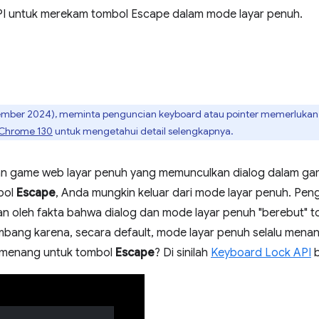
I untuk merekam tombol Escape dalam mode layar penuh.
mber 2024), meminta penguncian keyboard atau pointer memerlukan izi
i Chrome 130
untuk mengetahui detail selengkapnya.
n game web layar penuh yang memunculkan dialog dalam gam
bol
Escape
, Anda mungkin keluar dari mode layar penuh. Pe
an oleh fakta bahwa dialog dan mode layar penuh "berebut" 
mbang karena, secara default, mode layar penuh selalu men
emenang untuk tombol
Escape
? Di sinilah
Keyboard Lock API
b