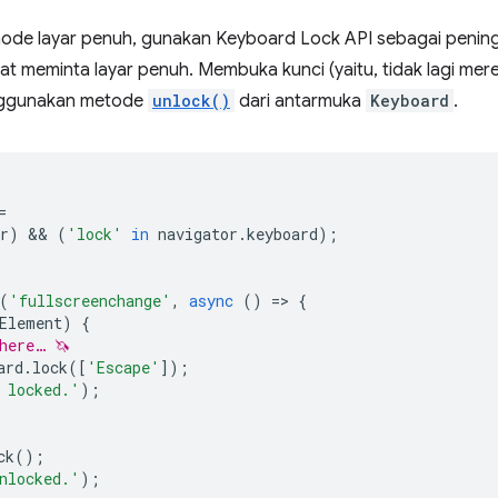
i mode layar penuh, gunakan Keyboard Lock API sebagai penin
at meminta layar penuh. Membuka kunci (yaitu, tidak lagi mer
nggunakan metode
unlock()
dari antarmuka
Keyboard
.
=
r
)
 && 
(
'lock'
in
navigator
.
keyboard
);
(
'fullscreenchange'
,
async
()
=
>
{
Element
)
{
here… 🦄
ard
.
lock
([
'Escape'
]);
 locked.'
);
ck
();
nlocked.'
);