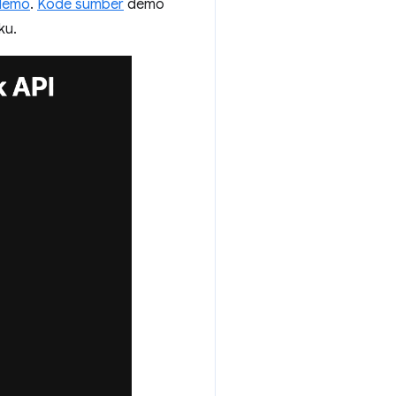
demo
.
Kode sumber
demo
ku.