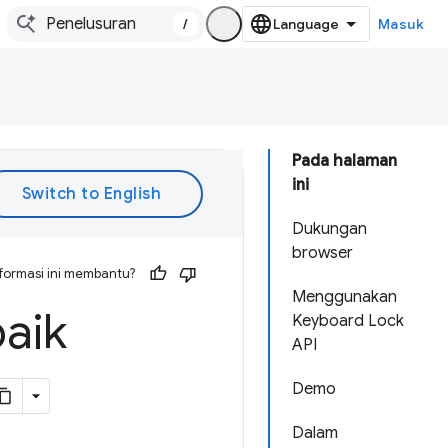
/
Masuk
Pada halaman
ini
Dukungan
browser
formasi ini membantu?
Menggunakan
aik
Keyboard Lock
API
Demo
Dalam