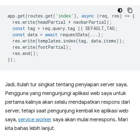
app
.
get
(
routes
.
get
(
'index'
),
async
(
req
,
res
)
=
>
{
res
.
write
(
headPartial
+
navbarPartial
);
const
tag
=
req
.
query
.
tag
||
DEFAULT_TAG
;
const
data
=
await
requestData
(...);
res
.
write
(
templates
.
index
(
tag
,
data
.
items
));
res
.
write
(
footPartial
);
res
.
end
();
});
Jadi, itulah tur singkat tentang penyiapan server saya.
Pengguna yang mengunjungi aplikasi web saya untuk
pertama kalinya akan selalu mendapatkan respons dari
server, tetapi saat pengunjung kembali ke aplikasi web
saya,
service worker
saya akan mulai merespons. Mari
kita bahas lebih lanjut.