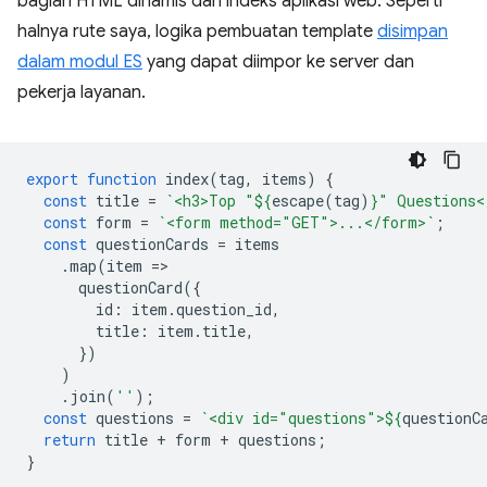
bagian HTML dinamis dari indeks aplikasi web. Seperti
halnya rute saya, logika pembuatan template
disimpan
dalam modul ES
yang dapat diimpor ke server dan
pekerja layanan.
export
function
index
(
tag
,
items
)
{
const
title
=
`<h3>Top "
${
escape
(
tag
)
}
" Questions<
const
form
=
`<form method="GET">...</form>`
;
const
questionCards
=
items
.
map
(
item
=
questionCard
({
id
:
item
.
question_id
,
title
:
item
.
title
,
})
)
.
join
(
''
);
const
questions
=
`<div id="questions">
${
questionC
return
title
+
form
+
questions
;
}