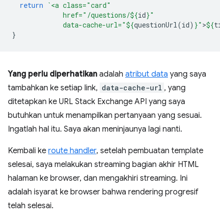
return
`<a class="card"
             href="/questions/
${
id
}
"
             data-cache-url="
${
questionUrl
(
id
)
}
"
>
${
t
}
Yang perlu diperhatikan
adalah
atribut data
yang saya
tambahkan ke setiap link,
data-cache-url
, yang
ditetapkan ke URL Stack Exchange API yang saya
butuhkan untuk menampilkan pertanyaan yang sesuai.
Ingatlah hal itu. Saya akan meninjaunya lagi nanti.
Kembali ke
route handler
, setelah pembuatan template
selesai, saya melakukan streaming bagian akhir HTML
halaman ke browser, dan mengakhiri streaming. Ini
adalah isyarat ke browser bahwa rendering progresif
telah selesai.