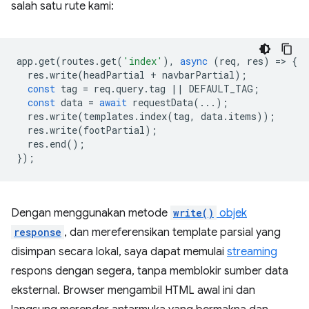
salah satu rute kami:
app
.
get
(
routes
.
get
(
'index'
),
async
(
req
,
res
)
=
>
{
res
.
write
(
headPartial
+
navbarPartial
);
const
tag
=
req
.
query
.
tag
||
DEFAULT_TAG
;
const
data
=
await
requestData
(...);
res
.
write
(
templates
.
index
(
tag
,
data
.
items
));
res
.
write
(
footPartial
);
res
.
end
();
});
Dengan menggunakan metode
write()
objek
response
, dan mereferensikan template parsial yang
disimpan secara lokal, saya dapat memulai
streaming
respons dengan segera, tanpa memblokir sumber data
eksternal. Browser mengambil HTML awal ini dan