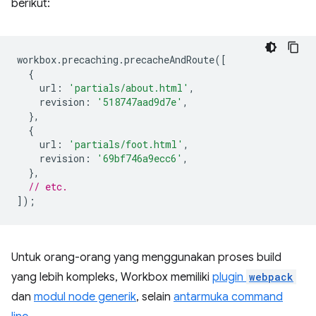
berikut:
workbox
.
precaching
.
precacheAndRoute
([
{
url
:
'partials/about.html'
,
revision
:
'518747aad9d7e'
,
},
{
url
:
'partials/foot.html'
,
revision
:
'69bf746a9ecc6'
,
},
// etc.
]);
Untuk orang-orang yang menggunakan proses build
yang lebih kompleks, Workbox memiliki
plugin
webpack
dan
modul node generik
, selain
antarmuka command