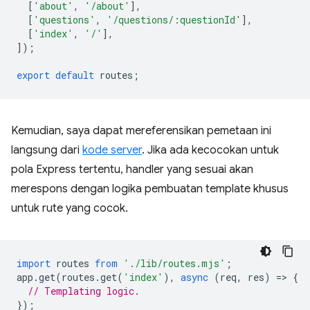
[
'about'
,
'/about'
],
[
'questions'
,
'/questions/:questionId'
],
[
'index'
,
'/'
],
]);
export
default
routes
;
Kemudian, saya dapat mereferensikan pemetaan ini
langsung dari
kode server
. Jika ada kecocokan untuk
pola Express tertentu, handler yang sesuai akan
merespons dengan logika pembuatan template khusus
untuk rute yang cocok.
import
routes
from
'./lib/routes.mjs'
;
app
.
get
(
routes
.
get
(
'index'
),
async
(
req
,
res
)
=
>
{
// Templating logic.
});