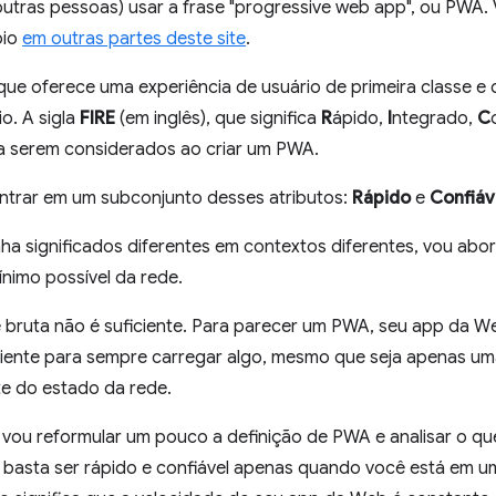
 outras pessoas) usar a frase "progressive web app", ou PWA.
oio
em outras partes deste site
.
e oferece uma experiência de usuário de primeira classe e
io. A sigla
FIRE
(em inglês), que significa
R
ápido,
I
ntegrado,
C
a serem considerados ao criar um PWA.
ntrar em um subconjunto desses atributos:
Rápido
e
Confiáv
ha significados diferentes em contextos diferentes, vou abo
nimo possível da rede.
 bruta não é suficiente. Para parecer um PWA, seu app da Web
ficiente para sempre carregar algo, mesmo que seja apenas u
e do estado da rede.
, vou reformular um pouco a definição de PWA e analisar o que
o basta ser rápido e confiável apenas quando você está em um