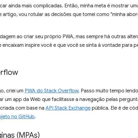
icar ainda mais complicadas. Então, minha meta é mostrar uma
te artigo, vou rotular as decisões que tomei como "minha abo
agem ao criar seu próprio PWA, mas sempre há outras altern
 encaixam inspire você e que você se sinta à vontade para p
rflow
o, criei um
PWA do Stack Overflow
. Passo muito tempo lend
riar um app da Web que facilitasse a navegação pelas pergun
 criada com base na
API Stack Exchange
pública. Ele é de có
jeto no GitHub
.
ginas (MPAs)