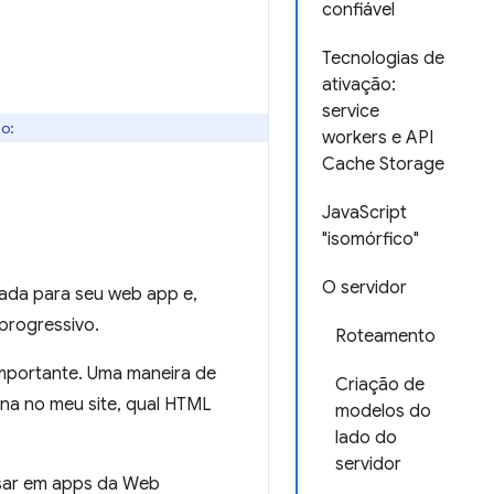
confiável
Tecnologias de
ativação:
service
do:
workers e API
Cache Storage
JavaScript
"isomórfico"
O servidor
ada para seu web app e,
progressivo.
Roteamento
 importante. Uma maneira de
Criação de
ina no meu site, qual HTML
modelos do
lado do
servidor
nsar em apps da Web