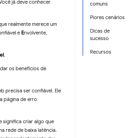
 Você já deve conhecer
comuns
Piores cenários
 que realmente merece um
Dicas de
onfiável e
E
nvolvente,
sucesso
Recursos
el
.
rdar os benefícios de
 precisa ser confiável. Ele
ma página de erro
 significa criar algo que
a rede de baixa latência.