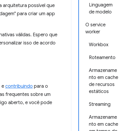
Linguagem
 arquitetura possível que
de modelo
rdagem" para criar um app
O service
worker
ativas válidas. Espero que
ersonalizar isso de acordo
Workbox
Roteamento
Armazename
nto em cache
de recursos
o e
contribuindo
para o
estáticos
tas frequentes sobre um
digo aberto, e você pode
Streaming
Armazename
nto em cache