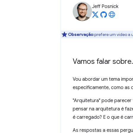
Jeff Posnick
Observação
:prefere um vídeo a 
Vamos falar sobre
.
Vou abordar um tema impor
especificamente, como as d
"Arquitetura" pode parecer 
pensar na arquitetura é fa
é carregado? E o que é car
As respostas a essas perg