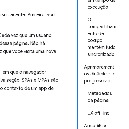
em tempo de
execução
 subjacente. Primeiro, vou
O
compartilham
ento de
 Cada vez que um usuário
código
dessa página. Não há
mantém tudo
z que você visita uma nova
sincronizado
Aprimorament
b, em que o navegador
os dinâmicos e
nova seção. SPAs e MPAs são
progressivos
 no contexto de um app de
Metadados
da página
UX off-line
Armadilhas