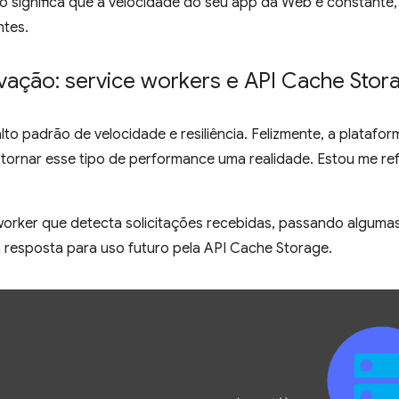
o significa que a velocidade do seu app da Web é constant
ntes.
ivação: service workers e API Cache Stor
o padrão de velocidade e resiliência. Felizmente, a platafo
tornar esse tipo de performance uma realidade. Estou me re
 worker que detecta solicitações recebidas, passando alguma
resposta para uso futuro pela API Cache Storage.