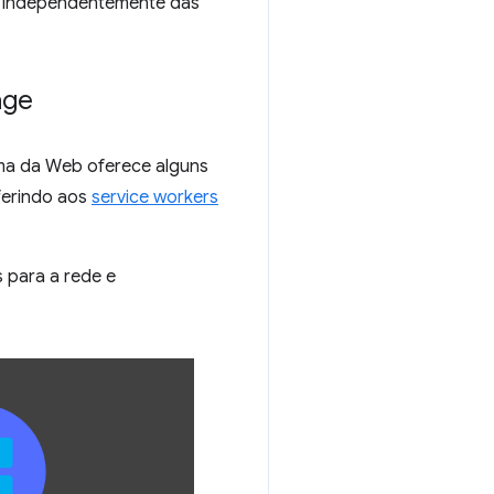
e, independentemente das
age
rma da Web oferece alguns
ferindo aos
service workers
s para a rede e