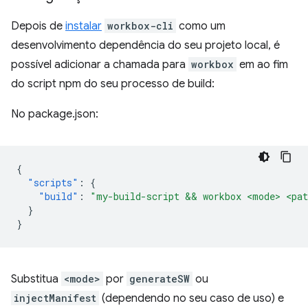
Depois de
instalar
workbox-cli
como um
desenvolvimento dependência do seu projeto local, é
possível adicionar a chamada para
workbox
em ao fim
do script npm do seu processo de build:
No package.json:
{
"scripts"
:
{
"build"
:
"my-build-script && workbox <mode> <pat
}
}
Substitua
<mode>
por
generateSW
ou
injectManifest
(dependendo no seu caso de uso) e