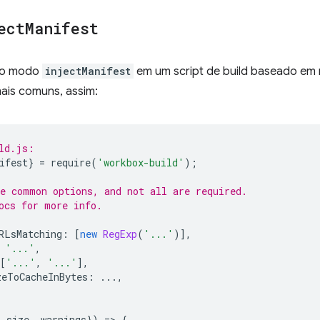
ect
Manifest
r o modo
injectManifest
em um script de build baseado em
ais comuns, assim:
ld.js:
ifest
}
=
require
(
'workbox-build'
);
e common options, and not all are required.
ocs for more info.
RLsMatching
:
[
new
RegExp
(
'...'
)],
'...'
,
[
'...'
,
'...'
],
zeToCacheInBytes
:
...,
,
,
size
,
warnings
})
=
>
{