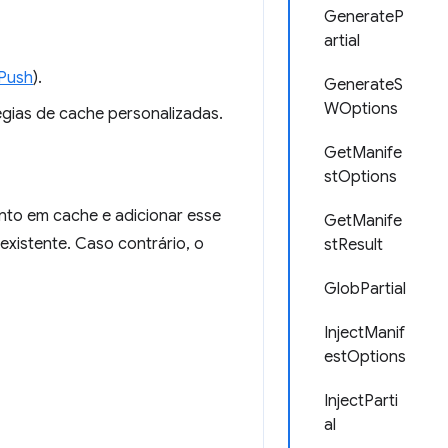
GenerateP
artial
Push
).
GenerateS
WOptions
égias de cache personalizadas.
GetManife
stOptions
nto em cache e adicionar esse
GetManife
xistente. Caso contrário, o
stResult
GlobPartial
InjectManif
estOptions
InjectParti
al