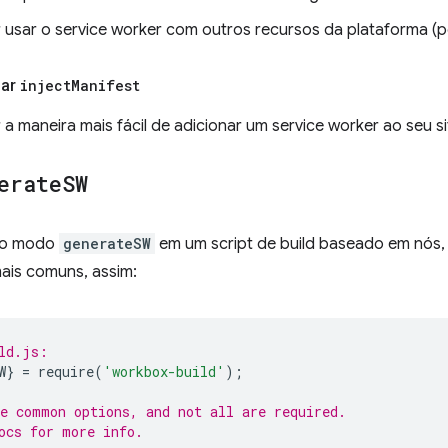
 usar o service worker com outros recursos da plataforma (
sar
inject
Manifest
a maneira mais fácil de adicionar um service worker ao seu si
erate
SW
r o modo
generateSW
em um script de build baseado em nós
ais comuns, assim:
ld.js:
W
}
=
require
(
'workbox-build'
);
e common options, and not all are required.
ocs for more info.