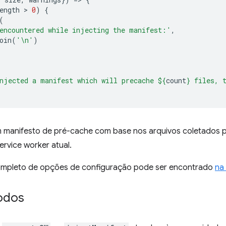
ength
 > 
0
)
{
(
encountered while injecting the manifest:'
,
oin
(
'\n'
)
njected a manifest which will precache 
${
count
}
 files, 
um manifesto de pré-cache com base nos arquivos coletados pe
ervice worker atual.
ompleto de opções de configuração pode ser encontrado
na
odos