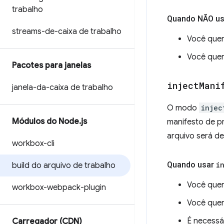
trabalho
Quando NÃO u
streams-de-caixa de trabalho
Você quer
Você quer
Pacotes para janelas
inject
Mani
janela-da-caixa de trabalho
O modo
injec
Módulos do Node
.
js
manifesto de p
arquivo será d
workbox-cli
Quando usar
i
build do arquivo de trabalho
Você quer
workbox-webpack-plugin
Você quer
É necessá
Carregador (CDN)