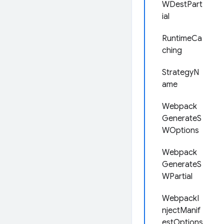
WDestPart
ial
RuntimeCa
ching
StrategyN
ame
Webpack
GenerateS
WOptions
Webpack
GenerateS
WPartial
WebpackI
njectManif
estOptions