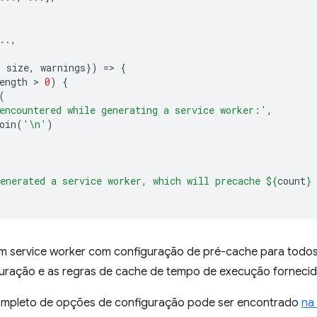
..,
,
,
size
,
warnings
})
=
>
{
ength
 > 
0
)
{
(
encountered while generating a service worker:'
,
oin
(
'\n'
)
enerated a service worker, which will precache 
${
count
}
 
 um service worker com configuração de pré-cache para todos
guração e as regras de cache de tempo de execução fornecid
ompleto de opções de configuração pode ser encontrado
na