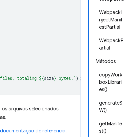
WebpackI
njectManif
estPartial
WebpackP
artial
Métodos
copyWork
files, totaling 
${
size
}
 bytes.`
);
boxLibrari
es()
generateS
 os arquivos selecionados
W()
as.
getManife
 documentação de referência
.
st()