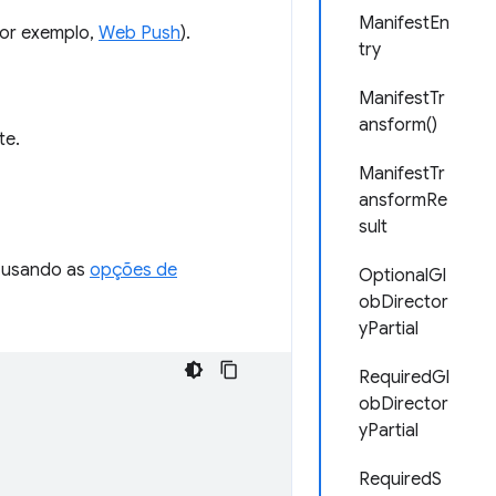
ManifestEn
por exemplo,
Web Push
).
try
ManifestTr
ansform()
te.
ManifestTr
ansformRe
sult
, usando as
opções de
OptionalGl
obDirector
yPartial
RequiredGl
obDirector
yPartial
RequiredS