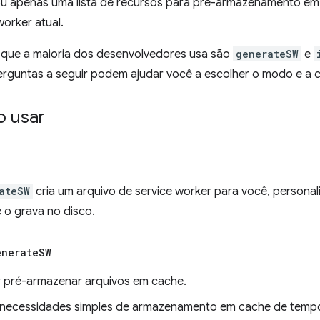
 ou apenas uma lista de recursos para pré-armazenamento e
orker atual.
que a maioria dos desenvolvedores usa são
generateSW
e
erguntas a seguir podem ajudar você a escolher o modo e a c
 usar
ateSW
cria um arquivo de service worker para você, persona
 o grava no disco.
enerate
SW
 pré-armazenar arquivos em cache.
necessidades simples de armazenamento em cache de temp