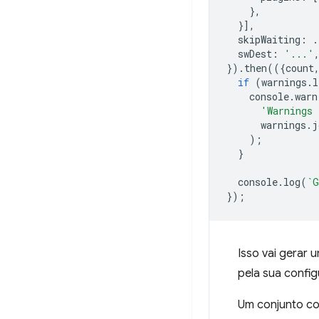
},
}],
skipWaiting
:
.
swDest
:
'...'
}).
then
(({
count
if
(
warnings
.
l
console
.
warn
'Warnings 
warnings
.
j
);
}
console
.
log
(
`G
});
Isso vai gerar
pela sua confi
Um conjunto c