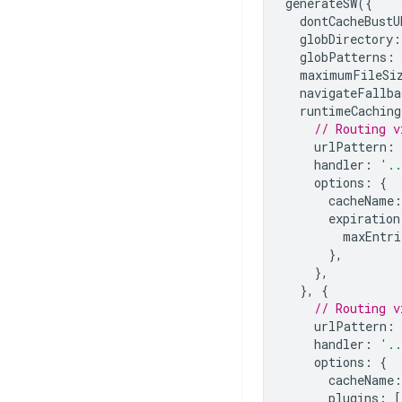
generateSW
({
dontCacheBustU
globDirectory
:
globPatterns
:
maximumFileSi
navigateFallba
runtimeCaching
// Routing v
urlPattern
:
handler
:
'.
options
:
{
cacheName
:
expiration
maxEntri
},
},
},
{
// Routing v
urlPattern
:
handler
:
'.
options
:
{
cacheName
:
plugins
:
[