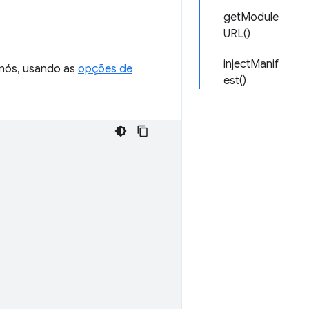
getModule
URL()
injectManif
 nós, usando as
opções de
est()