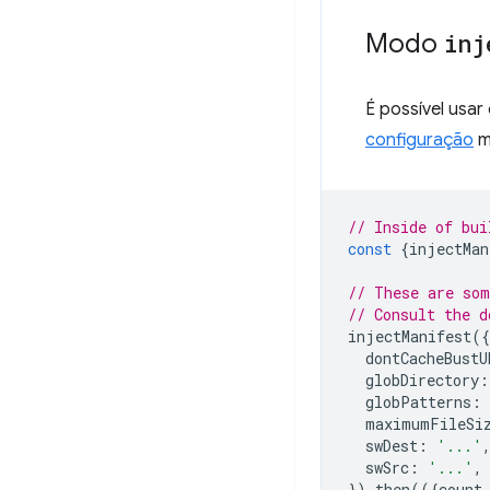
Modo
inj
É possível usa
configuração
m
// Inside of bui
const
{
injectMan
// These are som
// Consult the d
injectManifest
({
dontCacheBustU
globDirectory
:
globPatterns
:
maximumFileSi
swDest
:
'...'
swSrc
:
'...'
,
}).
then
(({
count