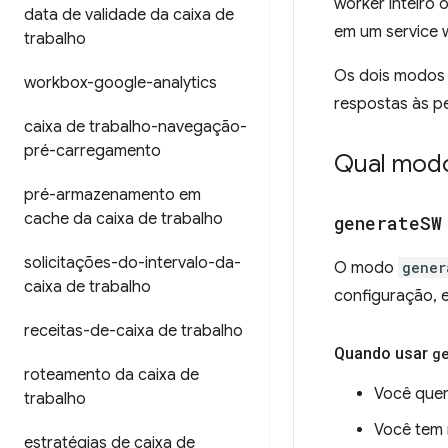
worker inteiro
data de validade da caixa de
em um service w
trabalho
Os dois modos 
workbox-google-analytics
respostas às p
caixa de trabalho-navegação-
pré-carregamento
Qual modo
pré-armazenamento em
cache da caixa de trabalho
generate
SW
solicitações-do-intervalo-da-
O modo
gener
caixa de trabalho
configuração, e
receitas-de-caixa de trabalho
Quando usar
g
roteamento da caixa de
Você quer
trabalho
Você tem 
estratégias de caixa de