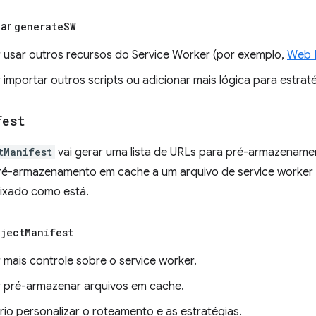
sar
generate
SW
 usar outros recursos do Service Worker (por exemplo,
Web 
 importar outros scripts ou adicionar mais lógica para estrat
fest
tManifest
vai gerar uma lista de URLs para pré-armazename
ré-armazenamento em cache a um arquivo de service worker e
eixado como está.
nject
Manifest
 mais controle sobre o service worker.
 pré-armazenar arquivos em cache.
rio personalizar o roteamento e as estratégias.