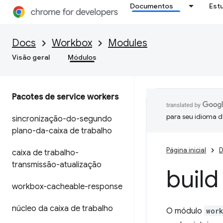
Documentos
Est
Docs
Workbox
Modules
Visão geral
Módulos
Pacotes de service workers
para seu idioma d
sincronização-do-segundo
plano-da-caixa de trabalho
Página inicial
D
caixa de trabalho-
transmissão-atualização
build
workbox-cacheable-response
núcleo da caixa de trabalho
O módulo
wor