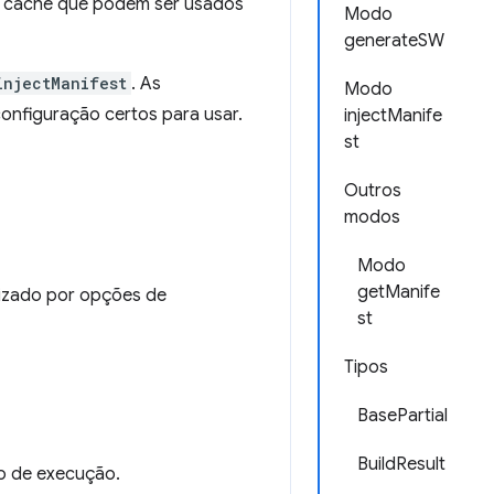
m cache que podem ser usados
Modo
generateSW
injectManifest
. As
Modo
onfiguração certos para usar.
injectManife
st
Outros
modos
Modo
getManife
lizado por opções de
st
Tipos
BasePartial
BuildResult
o de execução.