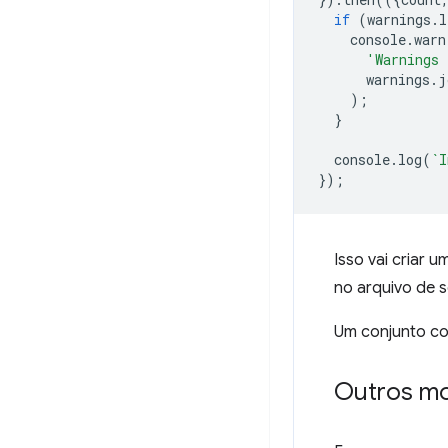
if
(
warnings
.
l
console
.
warn
'Warnings 
warnings
.
j
);
}
console
.
log
(
`I
});
Isso vai criar 
no arquivo de s
Um conjunto c
Outros m