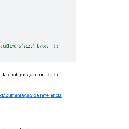
totaling 
${
size
}
 bytes.`
);
la configuração e injetá-lo
 documentação de referência
.