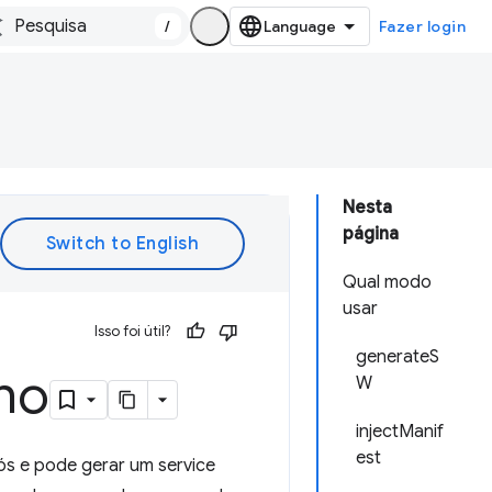
/
Fazer login
Nesta
página
Qual modo
usar
Isso foi útil?
generateS
lho
W
injectManif
est
ós e pode gerar um service