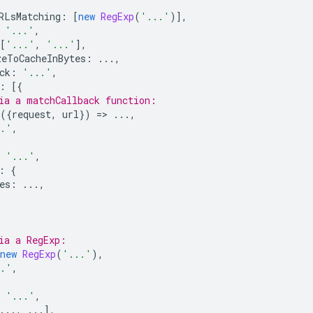
RLsMatching
:
[
new
RegExp
(
'...'
)],
'...'
,
[
'...'
,
'...'
],
zeToCacheInBytes
:
...,
ck
:
'...'
,
:
[{
ia a matchCallback function:
({
request
,
url
})
=
>
...,
..'
,
'...'
,
:
{
es
:
...,
ia a RegExp:
new
RegExp
(
'...'
),
..'
,
'...'
,
...,
...],