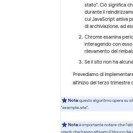
stato". Ciò significa c
durante il reindirizzame
cui JavaScript attiva p
di archiviazione, ad e
Chrome esamina periodic
interagendo con esso n
rilevamento del rimbal
Se il sito non ha alcun
Prevediamo di implementare q
all'inizio del terzo trimestre
Nota
:questo algoritmo opera su sit
"example.site".
Nota
:è importante notare che l'eli
utenti che hanno attivato il blocco dei