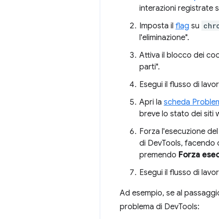
interazioni registrate 
Imposta il
flag
su
chr
l'eliminazione".
Attiva il blocco dei coo
parti".
Esegui il flusso di lav
Apri la
scheda Proble
breve lo stato dei siti
Forza l'esecuzione del
di DevTools, facendo 
premendo
Forza ese
Esegui il flusso di lav
Ad esempio, se al passaggio 
problema di DevTools: