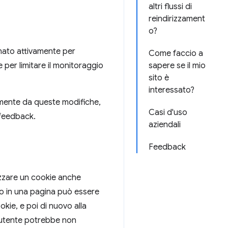
altri flussi di
reindirizzament
o?
gnato attivamente per
Come faccio a
e per limitare il monitoraggio
sapere se il mio
sito è
interessato?
amente da queste modifiche,
Casi d'uso
 feedback.
aziendali
Feedback
izzare un cookie anche
uso in una pagina può essere
okie, e poi di nuovo alla
 utente potrebbe non