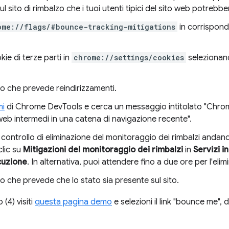
sul sito di rimbalzo che i tuoi utenti tipici del sito web potrebb
ome://flags/#bounce-tracking-mitigations
in corrispond
kie di terze parti in
chrome://settings/cookies
selezionand
oro che prevede reindirizzamenti.
mi
di Chrome DevTools e cerca un messaggio intitolato "Chro
 web intermedi in una catena di navigazione recente".
 controllo di eliminazione del monitoraggio dei rimbalzi andan
clic su
Mitigazioni del monitoraggio dei rimbalzi
in
Servizi 
cuzione
. In alternativa, puoi attendere fino a due ore per l'elim
oro che prevede che lo stato sia presente sul sito.
(4) visiti
questa pagina demo
e selezioni il link "bounce me", 