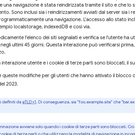
he una navigazione è stata reindirizzata tramite il sito e che lo 
nto. Sono inclusi sia i reindirizzamenti avviati dal server sia i re
rogrammaticamente una navigazione. L'accesso allo stato include
sempio localstorage, indexedDB e così via.
amente l'elenco dei siti segnalati e verifica se l'utente ha uti
egli ultimi 45 giorni. Questa interazione può verificarsi prima
zo.
a interazione utente e i cookie di terze parti sono bloccati, il s
ueste modifiche per gli utenti che hanno attivato il blocco de
 del 2023.
i definiti da
eTLD+1
. Di conseguenza, sia "foo.example.site" che "bar.e
minazione avviene solo quando i cookie di terze parti sono bloccati. Ciò s
 cookie di terze parti o che utilizzano la modalità di navigazione in inc