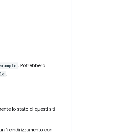
example
. Potrebbero
le
.
te lo stato di questi siti
 un "reindirizzamento con