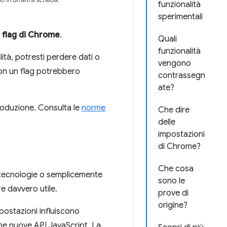
o in un'altra scheda.
funzionalità
sperimentali
i flag di Chrome
.
Quali
funzionalità
lità, potresti perdere dati o
vengono
 con un flag potrebbero
contrassegn
ate?
produzione. Consulta le
norme
Che dire
delle
impostazioni
di Chrome?
Che cosa
 tecnologie o semplicemente
sono le
e davvero utile.
prove di
origine?
mpostazioni influiscono
me nuove API JavaScript. La