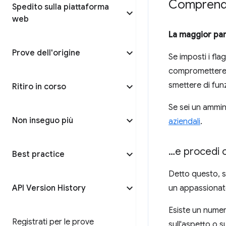
Comprende
Spedito sulla piattaforma
web
La maggior par
Prove dell'origine
Se imposti i fla
compromettere l
smettere di fun
Ritiro in corso
Se sei un ammini
Non inseguo più
aziendali
.
…e procedi 
Best practice
Detto questo, 
API Version History
un appassionato
Esiste un numero
Registrati per le prove
sull'aspetto o 