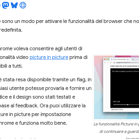
e sono un modo per attivare le funzionalità del browser che no
edefinita.
ome voleva consentire agli utenti di
ionalità video
picture in picture
prima di
ili a tutti.
è stata resa disponibile tramite un flag, in
asi utente potesse provarla e fornire un
ice e il design sono stati testati e
base al feedback. Ora puoi utilizzare la
cture in picture per impostazione
Chrome e funziona molto bene.
La funzionalità Picture in
di continuare a guar