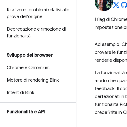
Risolvere i problemi relativi alle
prove dell'origine
I flag di Chrom
impostazione pr
Deprecazione e rimozione di
funzionalità
Ad esempio, Chr
provare le funz
Sviluppo del browser
renderle disponib
Chrome e Chromium
La funzionalità 
Motore di rendering Blink
modo che qualsi
feedback. Il cod
Intent di Blink
perfezionati in 
funzionalità Pi
Funzionalità e API
predefinita in 