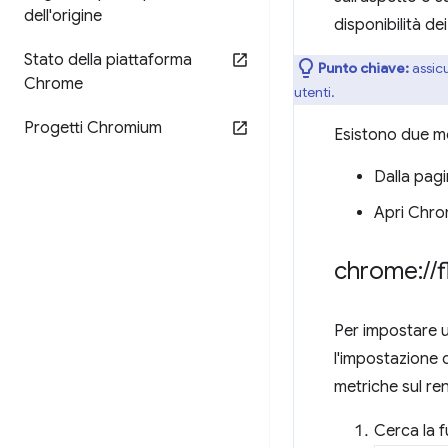
dell'origine
disponibilità d
Stato della piattaforma
Punto chiave:
assicu
Chrome
utenti.
Progetti Chromium
Esistono due mo
Dalla pag
Apri Chrom
chrome:
/
/
f
Per impostare u
l'impostazione d
metriche sul re
Cerca la f