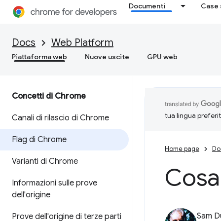
Documenti
Case 
Docs
Web Platform
Piattaforma web
Nuove uscite
GPU web
Concetti di Chrome
tua lingua preferi
Canali di rilascio di Chrome
Flag di Chrome
Home page
Do
Varianti di Chrome
Cosa 
Informazioni sulle prove
dell'origine
Sam D
Prove dell'origine di terze parti