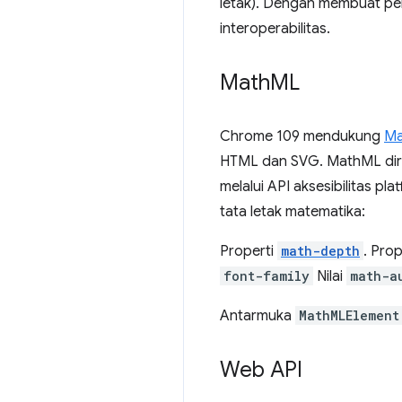
letak). Dengan membuat per
interoperabilitas.
Math
ML
Chrome 109 mendukung
M
HTML dan SVG. MathML dir
melalui API aksesibilitas p
tata letak matematika:
Properti
math-depth
. Pro
font-family
Nilai
math-a
Antarmuka
MathMLElement
Web API