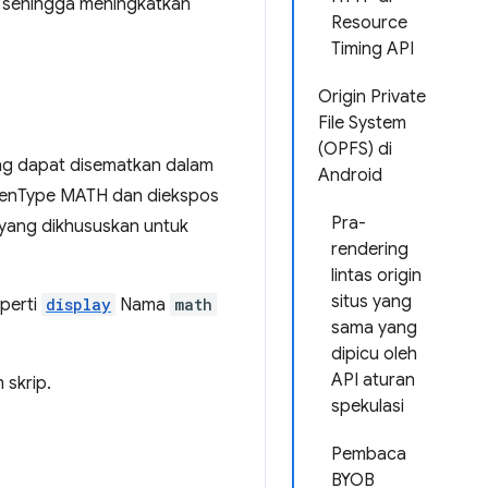
, sehingga meningkatkan
Resource
Timing API
Origin Private
File System
(OPFS) di
ng dapat disematkan dalam
Android
penType MATH dan diekspos
Pra-
k yang dikhususkan untuk
rendering
lintas origin
situs yang
perti
display
Nama
math
sama yang
dipicu oleh
API aturan
skrip.
spekulasi
Pembaca
BYOB