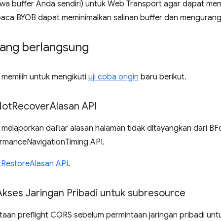
 buffer Anda sendiri) untuk Web Transport agar dapat mem
aca BYOB dapat meminimalkan salinan buffer dan mengurangi
dang berlangsung
memilih untuk mengikuti
uji coba origin
baru berikut.
Not
Recover
Alasan API
melaporkan daftar alasan halaman tidak ditayangkan dari BF
formanceNavigationTiming API.
otRestoreAlasan API
.
Akses Jaringan Pribadi untuk subresource
intaan preflight CORS sebelum permintaan jaringan pribadi un