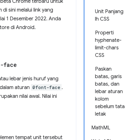
an beta Chrome terbaru untuk
i sini melalui link yang
Unit Panjang
ulai 1 Desember 2022. Anda
lh CSS
tore di Android.
Properti
hyphenate-
limit-chars
CSS
t-face
Paskan
batas, garis
au lebar jenis huruf yang
batas, dan
i dalam aturan
@font-face
.
lebar aturan
pakan nilai awal. Nilai ini
kolom
sebelum tata
letak
MathML
 elemen tempat unit tersebut