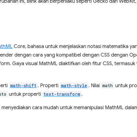
ubahan ini, Blink akan berperilaku seperti Gecko dan WebKit
athML
Core, bahasa untuk menjelaskan notasi matematika ya
ender dengan cara yang kompatibel dengan CSS dengan O
latform. Gaya visual MathML diaktifkan oleh fitur CSS, termasu
perti
math-shift
. Properti
math-style
. Nilai
math
untuk pro
uto
untuk properti
text-transform
.
menyediakan cara mudah untuk memanipulasi MathML dalam 