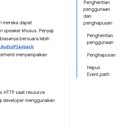
Penghentian
penggunaan
dan
ri mereka dapat
penghapusan
n speaker khusus. Penyaji
Penghentian
biasanya bersuara lebih
penggunaan
lAudioPlayback
 berhenti menyampaikan
Penghapusan
Hapus
Event.path
s HTTP saat resource
agi developer menggunakan