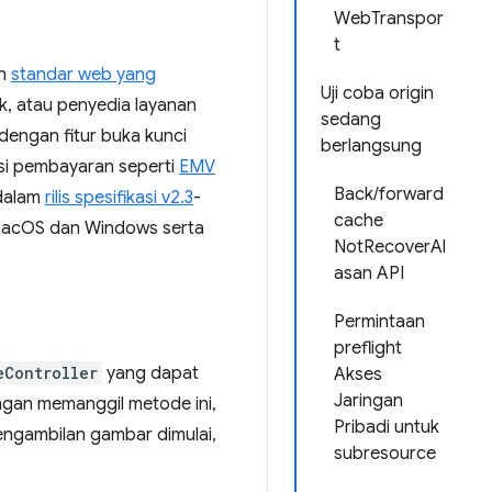
WebTranspor
t
an
standar web yang
Uji coba origin
k, atau penyedia layanan
sedang
dengan fitur buka kunci
berlangsung
kasi pembayaran seperti
EMV
Back/forward
 dalam
rilis spesifikasi v2.3
-
cache
macOS dan Windows serta
NotRecoverAl
asan API
Permintaan
preflight
eController
yang dapat
Akses
Jaringan
ngan memanggil metode ini,
Pribadi untuk
engambilan gambar dimulai,
subresource