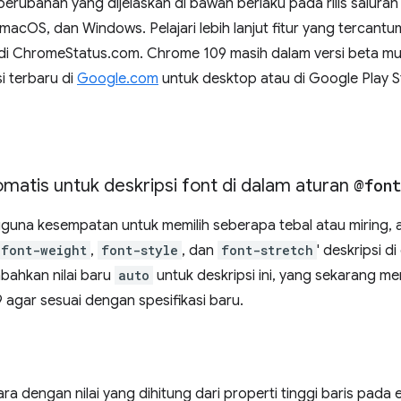
n, perubahan yang dijelaskan di bawah berlaku pada rilis salur
cOS, dan Windows. Pelajari lebih lanjut fitur yang tercantum d
r di ChromeStatus.com. Chrome 109 masih dalam versi beta m
i terbaru di
Google.com
untuk desktop atau di Google Play S
atis untuk deskripsi font di dalam aturan
@fon
guna kesempatan untuk memilih seberapa tebal atau miring, at
font-weight
,
font-style
, dan
font-stretch
' deskripsi d
ahkan nilai baru
auto
untuk deskripsi ini, yang sekarang meru
 agar sesuai dengan spesifikasi baru.
ra dengan nilai yang dihitung dari properti tinggi baris pada