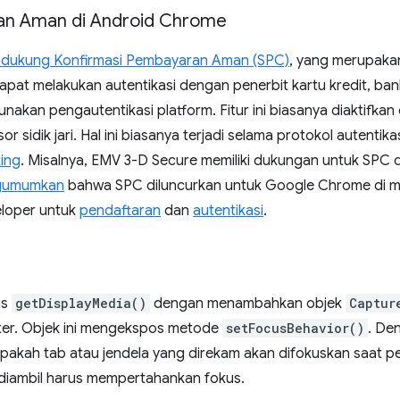
an Aman di Android Chrome
ndukung Konfirmasi Pembayaran Aman (SPC)
, yang merupak
pat melakukan autentikasi dengan penerbit kartu kredit, ban
kan pengautentikasi platform. Fitur ini biasanya diaktifkan 
or sidik jari. Hal ini biasanya terjadi selama protokol autenti
ing
. Misalnya, EMV 3-D Secure memiliki dukungan untuk SPC
gumumkan
bahwa SPC diluncurkan untuk Google Chrome di 
loper untuk
pendaftaran
dan
autentikasi
.
as
getDisplayMedia()
dengan menambahkan objek
Captur
ter. Objek ini mengekspos metode
setFocusBehavior()
. De
apakah tab atau jendela yang direkam akan difokuskan saat p
diambil harus mempertahankan fokus.