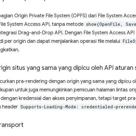
ian Origin Private File System (OPFS) dari File System Access
ile System Access API, tanpa metode
show{OpenFile, Sav
ntegrasi Drag-and-Drop API. Dengan File System Access API 
di per origin dan dapat menjalankan operasi file melalui
FileS
ngkatkan.
rigin situs yang sama yang dipicu oleh API aturan 
rkan pra-rendering dengan origin yang sama yang dipicu ole
upan untuk juga memungkinkan pemicuan halaman lintas origi
n dengan kredensial dan akses penyimpanan, tetapi target pr
n header
Supports-Loading-Mode: credentialed-prerend
ransport