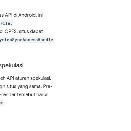
 API di Android. Ini
eFile,
di OPFS, situs dapat
ystemSyncAccessHandle
spekulasi
h API aturan spekulasi.
n situs yang sama. Pra-
a-render tersebut harus
er
.