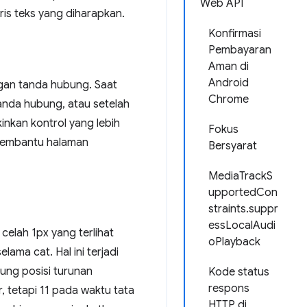
Web API
ris teks yang diharapkan.
Konfirmasi
Pembayaran
Aman di
Android
gan tanda hubung. Saat
Chrome
anda hubung, atau setelah
inkan kontrol yang lebih
Fokus
t membantu halaman
Bersyarat
MediaTrackS
upportedCon
straints.suppr
essLocalAudi
elah 1px yang terlihat
oPlayback
ama cat. Hal ini terjadi
tung posisi turunan
Kode status
respons
, tetapi 11 pada waktu tata
HTTP di