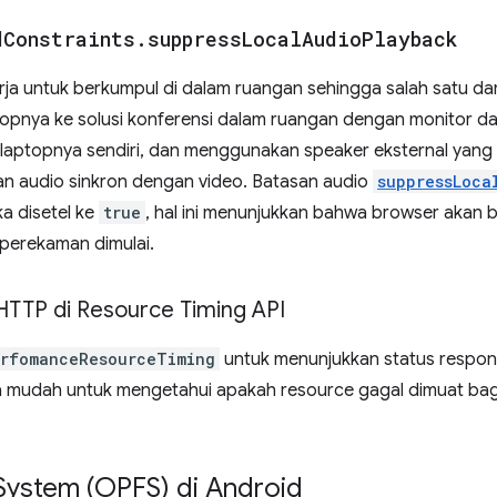
d
Constraints
.
suppress
Local
Audio
Playback
ja untuk berkumpul di dalam ruangan sehingga salah satu da
opnya ke solusi konferensi dalam ruangan dengan monitor da
aptopnya sendiri, dan menggunakan speaker eksternal yang 
kan audio sinkron dengan video. Batasan audio
suppressLoca
ka disetel ke
true
, hal ini menunjukkan bahwa browser akan
 perekaman dimulai.
HTTP di Resource Timing API
rfomanceResourceTiming
untuk menunjukkan status respon
ara mudah untuk mengetahui apakah resource gagal dimuat b
e System (OPFS) di Android