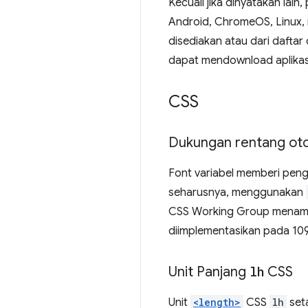
Kecuali jika dinyatakan lai
Android, ChromeOS, Linux, ma
disediakan atau dari dafta
dapat mendownload aplikas
CSS
Dukungan rentang otom
Font variabel memberi peng
seharusnya, menggunakan
CSS Working Group menamb
diimplementasikan pada 109
Unit Panjang
lh
CSS
Unit
<length>
CSS
lh
seta