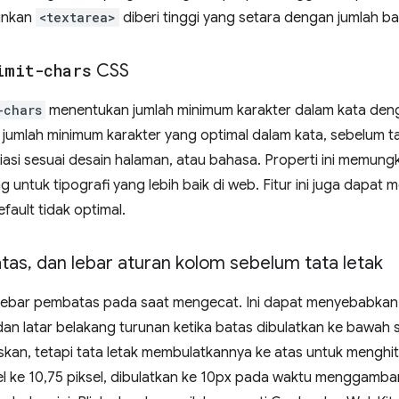
kinkan
<textarea>
diberi tinggi yang setara dengan jumlah ba
imit-chars
CSS
-chars
menentukan jumlah minimum karakter dalam kata den
umlah minimum karakter yang optimal dalam kata, sebelum t
si sesuai desain halaman, atau bahasa. Properti ini memungk
 untuk tipografi yang lebih baik di web. Fitur ini juga dapa
efault tidak optimal.
atas
,
dan lebar aturan kolom sebelum tata letak
 lebar pembatas pada saat mengecat. Ini dapat menyebabkan c
an latar belakang turunan ketika batas dibulatkan ke bawah sel
paskan, tetapi tata letak membulatkannya ke atas untuk menghi
tel ke 10,75 piksel, dibulatkan ke 10px pada waktu menggambar