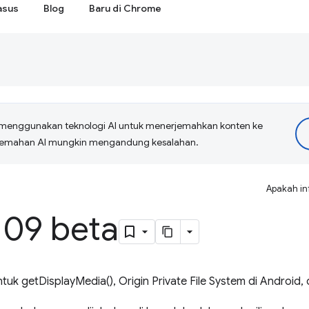
asus
Blog
Baru di Chrome
menggunakan teknologi AI untuk menerjemahkan konten ke
erjemahan AI mungkin mengandung kesalahan.
Apakah in
09 beta
uk getDisplayMedia(), Origin Private File System di Android, 