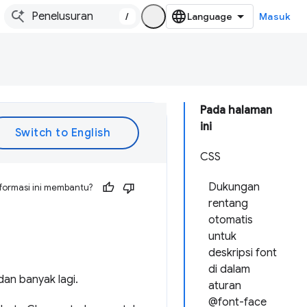
/
Masuk
Pada halaman
ini
CSS
Dukungan
formasi ini membantu?
rentang
otomatis
untuk
deskripsi font
di dalam
dan banyak lagi.
aturan
@font-face