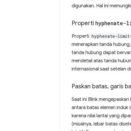
digunakan. Hal ini memung
Properti
hyphenate-l
Properti
hyphenate-limit
menerapkan tanda hubung, j
tanda hubung dapat bervaria
mendetail atas tanda hubung
internasional saat setelan d
Paskan batas
,
garis b
Saat ini Blink mengepaskan
antara batas elemen induk d
karena nilai lantai yang di
(misalnya, lebar batas dise