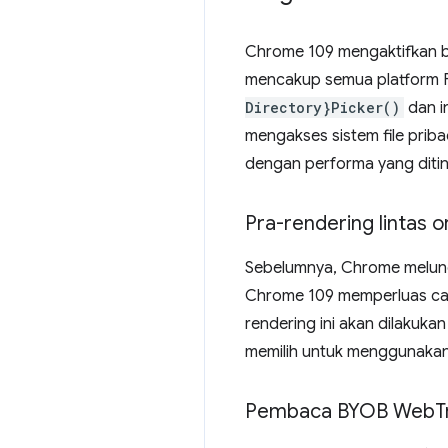
Chrome 109 mengaktifkan bag
mencakup semua platform F
Directory}Picker()
dan i
mengakses sistem file priba
dengan performa yang diti
Pra-rendering lintas o
Sebelumnya, Chrome meluncu
Chrome 109 memperluas cak
rendering ini akan dilakuka
memilih untuk menggunaka
Pembaca BYOB Web
T