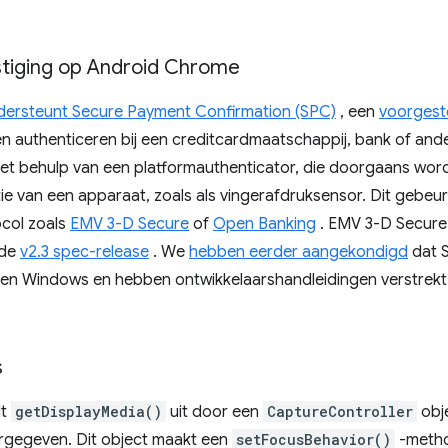
stiging op Android Chrome
ersteunt Secure Payment Confirmation (SPC)
, een
voorgest
n authenticeren bij een creditcardmaatschappij, bank of and
et behulp van een platformauthenticator, die doorgaans wor
 van een apparaat, zoals als vingerafdruksensor. Dit gebeur
ocol zoals
EMV 3-D Secure
of
Open Banking
. EMV 3-D Secure 
 de
v2.3 spec-release
. We
hebben eerder aangekondigd
dat S
 Windows en hebben ontwikkelaarshandleidingen verstrekt
s
dt
getDisplayMedia()
uit door een
CaptureController
obje
gegeven. Dit object maakt een
setFocusBehavior()
-metho