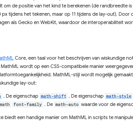
 om de positie van het kind te berekenen (de randbreedte is 
 px tijdens het tekenen, maar op 11 tijdens de lay-out). Door 
ragen als Gecko en WebKit, waardoor de interoperabiliteit wo
athML
Core, een taal voor het beschrijven van wiskundige no
G. MathML wordt op een CSS-compatibele manier weergegev
 platformtoegankelijkheid. MathML-stijl wordt mogelijk gemaak
skundige lay-out:
h
. De eigenschap
math-shift
. De eigenschap
math-style
math
font-family
. De
math-auto
waarde voor de eigens
ce biedt een handige manier om MathML in scripts te manipul