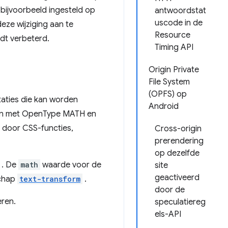
bijvoorbeeld ingesteld op
antwoordstat
uscode in de
deze wijziging aan te
Resource
rdt verbeterd.
Timing API
Origin Private
File System
(OPFS) op
taties die kan worden
Android
en met OpenType MATH en
t door CSS-functies,
Cross-origin
prerendering
op dezelfde
. De
math
waarde voor de
site
geactiveerd
chap
text-transform
.
door de
eren.
speculatiereg
els-API