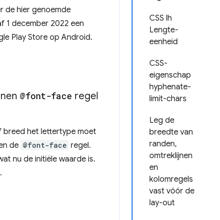
r de hier genoemde
CSS lh
naf 1 december 2022 een
Lengte-
le Play Store op Android.
eenheid
CSS-
eigenschap
hyphenate-
innen
@font-face
regel
limit-chars
Leg de
f breed het lettertype moet
breedte van
randen,
nen de
@font-face
regel.
omtreklijnen
t nu de initiële waarde is.
en
.
kolomregels
vast vóór de
lay-out