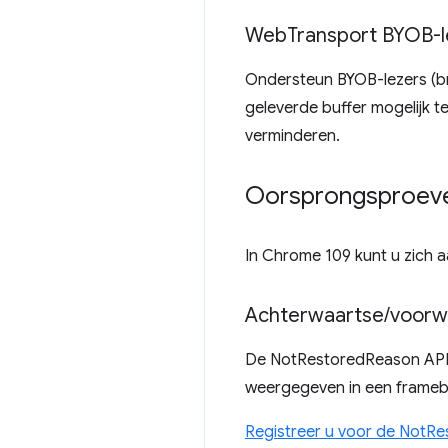
Web
Transport BYOB-l
Ondersteun BYOB-lezers (br
geleverde buffer mogelijk 
verminderen.
Oorsprongsproeven
In Chrome 109 kunt u zich
Achterwaartse
/
voorw
De NotRestoredReason API r
weergegeven in een frameb
Registreer u voor de NotRe