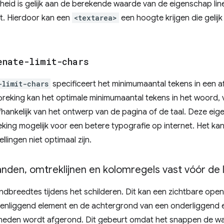
eid is gelijk aan de berekende waarde van de eigenschap lin
t. Hierdoor kan een
<textarea>
een hoogte krijgen die gelijk
enate-limit-chars
-limit-chars
specificeert het minimumaantal tekens in een a
eking kan het optimale minimumaantal tekens in het woord, 
fhankelijk van het ontwerp van de pagina of de taal. Deze eig
ing mogelijk voor een betere typografie op internet. Het kan
llingen niet optimaal zijn.
anden
,
omtreklijnen en kolomregels vast vóór de 
ndbreedtes tijdens het schilderen. Dit kan een zichtbare ope
venliggend element en de achtergrond van een onderliggend
eneden wordt afgerond. Dit gebeurt omdat het snappen de wa