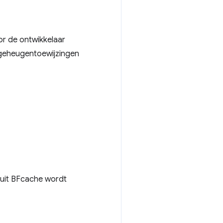
r de ontwikkelaar
 geheugentoewijzingen
nuit BFcache wordt