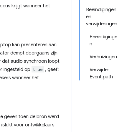
ocus krijgt wanneer het
Beëindigingen
en
verwijderingen
Beëindiginge
n
 laptop kan presenteren aan
tator dempt doorgaans zijn
Verhuizingen
oor dat audio synchroon loopt
er ingesteld op
true
, geeft
Verwijder
Event.path
rekers wanneer het
e geven toen de bron werd
islukt voor ontwikkelaars