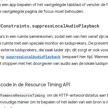
 een app bepalen of het vastgelegde tabblad of venster de f
de vastgelegde pagina de focus moet behouden.
d
Constraints
.
suppress
Local
Audio
Playback
lega's in een ruimte samenkomen, zodat een van hen vanaf zijn
e ruimte met een speciale monitor en luidsprekers. De presen
externe luidsprekers, die vaak luider zijn; dit zorgt er ook v
ing
suppressLocalAudioPlayback
bespaart hier tijd. Wanne
t stoppen met het doorgeven van audio aan de lokale luidsp
ode in de Resource Timing API
rfomanceResourceTiming
om de HTTP-antwoordstatus aan t
nvoudige manier om te bepalen of het laden van een bron is m