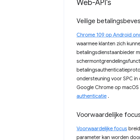
Web-API's
Veilige betalingsbeve
Chrome 109 op Android ond
waarmee klanten zich kunne
betalingsdienstaanbieder m
schermontgrendelingsfunctie
betalingsauthenticatieprot
ondersteuning voor SPC in
Google Chrome op macOS en
authenticatie
.
Voorwaardelijke focu
Voorwaardelijke focus
brei
parameter kan worden door