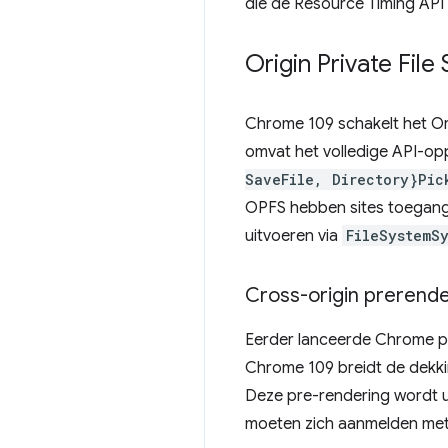
die de Resource Timing API
Origin Private Fil
Chrome 109 schakelt het Ori
omvat het volledige API-o
SaveFile, Directory}Pic
OPFS hebben sites toegang
uitvoeren via
FileSystemS
Cross-origin prerende
Eerder lanceerde Chrome pr
Chrome 109 breidt de dekki
Deze pre-rendering wordt 
moeten zich aanmelden met