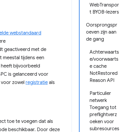
WebTranspor
t BYOB-lezers
Oorsprongspr
oeven zijn aan
elde webstandaard
de gang
ere
dt geactiveerd met de
Achterwaarts
t meestal tijdens een
e/voorwaarts
heeft bijvoorbeeld
e cache
NotRestored
PC is gelanceerd voor
Reason API
 voor zowel
registratie
als
Particulier
netwerk
Toegang tot
preflightverz
ct toe te voegen dat als
oeken voor
subresources
de beschikbaar. Door deze