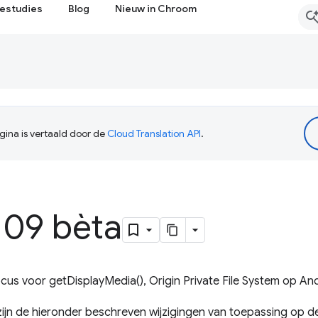
estudies
Blog
Nieuw in Chroom
ina is vertaald door de
Cloud Translation API
.
09 bèta
us voor getDisplayMedia(), Origin Private File System op An
ijn de hieronder beschreven wijzigingen van toepassing op d