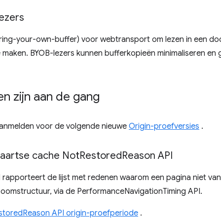
ezers
ing-your-own-buffer) voor webtransport om lezen in een doo
te maken. BYOB-lezers kunnen bufferkopieën minimaliseren en
 zijn aan de gang
 aanmelden voor de volgende nieuwe
Origin-proefversies
.
aartse cache Not
Restored
Reason API
apporteert de lijst met redenen waarom een ​​pagina niet va
oomstructuur, via de PerformanceNavigationTiming API.
storedReason API origin-proefperiode
.