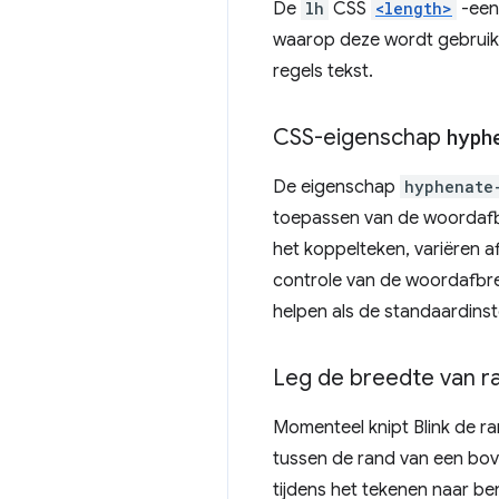
De
lh
CSS
<length>
-eenh
waarop deze wordt gebruik
regels tekst.
CSS-eigenschap
hyph
De eigenschap
hyphenate
toepassen van de woordafbr
het koppelteken, variëren a
controle van de woordafbrek
helpen als de standaardinste
Leg de breedte van r
Momenteel knipt Blink de ra
tussen de rand van een bo
tijdens het tekenen naar b