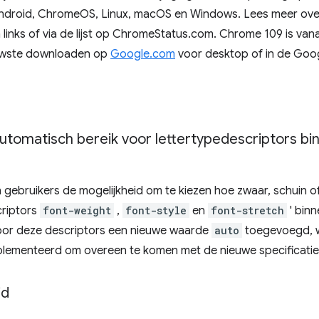
droid, ChromeOS, Linux, macOS en Windows. Lees meer ove
 links of via de lijst op ChromeStatus.com. Chrome 109 is va
euwste downloaden op
Google.com
voor desktop of in de Goog
utomatisch bereik voor lettertypedescriptors b
n gebruikers de mogelijkheid om te kiezen hoe zwaar, schuin o
criptors
font-weight
,
font-style
en
font-stretch
' bin
or deze descriptors een nieuwe waarde
auto
toegevoegd, wa
plementeerd om overeen te komen met de nieuwe specificatie
id