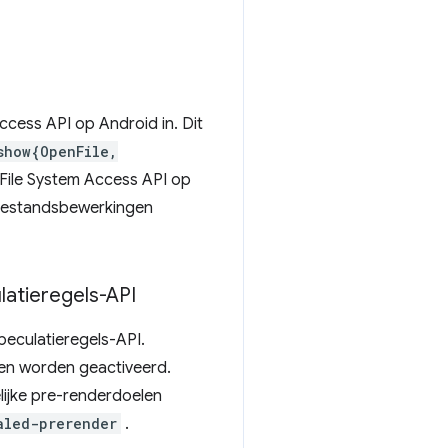
ccess API op Android in. Dit
show{OpenFile,
 File System Access API op
 bestandsbewerkingen
latieregels-API
eculatieregels-API.
nen worden geactiveerd.
ijke pre-renderdoelen
aled-prerender
.