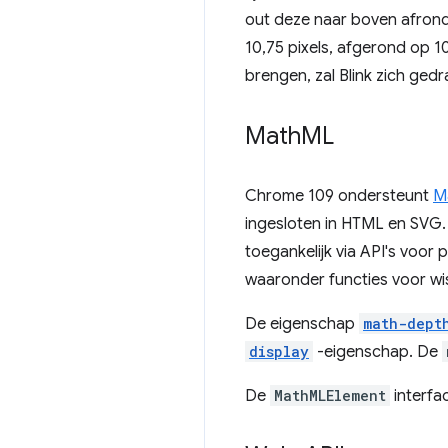
out deze naar boven afrondt
10,75 pixels, afgerond op 10
brengen, zal Blink zich ged
Math
ML
Chrome 109 ondersteunt
M
ingesloten in HTML en SV
toegankelijk via API's voor
waaronder functies voor wi
De eigenschap
math-dept
display
-eigenschap. De
De
MathMLElement
interfa