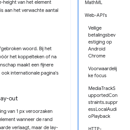
e-height van het element
MathML
 is aan het verwachte aantal
Web-API's
Veilige
betalingsbev
estiging op
fgebroken woord. Bij het
Android
Chrome
vóór het koppelteken of na
enschap maakt een fijnere
Voorwaardelij
 ook internationale pagina's
ke focus
MediaTrackS
upportedCon
lay-out
straints.suppr
essLocalAudi
ning van 1 px veroorzaken
oPlayback
 element wanneer de rand
arde verlaagt, maar de lay-
HTTP-