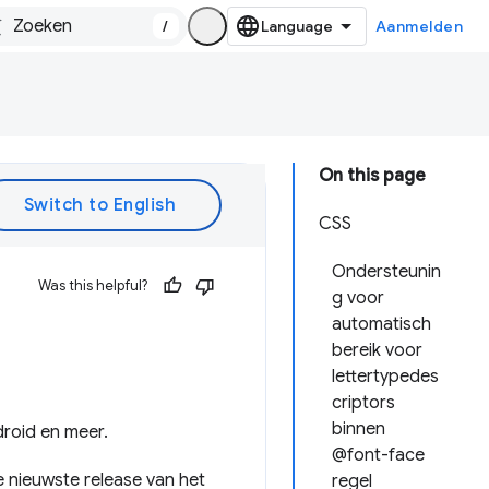
/
Aanmelden
On this page
CSS
Ondersteunin
Was this helpful?
g voor
automatisch
bereik voor
lettertypedes
criptors
binnen
droid en meer.
@font-face
e nieuwste release van het
regel