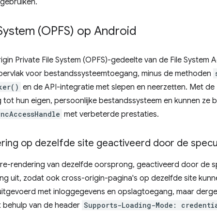
 gebruiken.
e System (OPFS) op Android
gin Private File System (OPFS)-gedeelte van de File System A
ppervlak voor bestandssysteemtoegang, minus de methoden
ker()
en de API-integratie met slepen en neerzetten. Met de
 tot hun eigen, persoonlijke bestandssysteem en kunnen ze
yncAccessHandle
met verbeterde prestaties.
ring op dezelfde site geactiveerd door de specu
e-rendering van dezelfde oorsprong, geactiveerd door de sp
ng uit, zodat ook cross-origin-pagina's op dezelfde site kun
uitgevoerd met inloggegevens en opslagtoegang, maar dergel
 behulp van de header
Supports-Loading-Mode: credenti