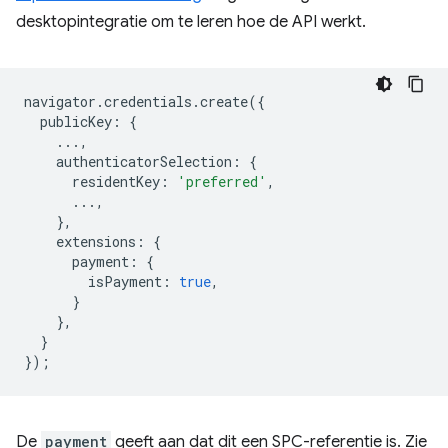
desktopintegratie om te leren hoe de API werkt.
navigator
.
credentials
.
create
({
publicKey
:
{
...,
authenticatorSelection
:
{
residentKey
:
'preferred'
,
...,
},
extensions
:
{
payment
:
{
isPayment
:
true
,
}
},
}
});
De
payment
geeft aan dat dit een SPC-referentie is. Zie