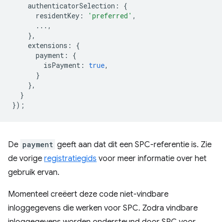
authenticatorSelection
:
{
residentKey
:
'preferred'
,
...,
},
extensions
:
{
payment
:
{
isPayment
:
true
,
}
},
}
});
De
payment
geeft aan dat dit een SPC-referentie is. Zie
de vorige
registratiegids
voor meer informatie over het
gebruik ervan.
Momenteel creëert deze code niet-vindbare
inloggegevens die werken voor SPC. Zodra vindbare
inloggegevens worden ondersteund door SPC voor