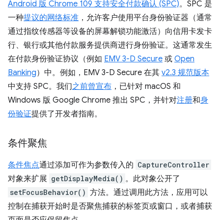
Android 版 Chrome 109 支持安全付款确认 (SPC)
。SPC 是
一种
提议的网络标准
，允许客户使用平台身份验证器（通常
通过指纹传感器等设备的屏幕解锁功能激活）向信用卡发卡
行、银行或其他付款服务提供商进行身份验证。这通常发生
在付款身份验证协议（例如
EMV 3-D Secure
或
Open
Banking
）中。例如，EMV 3-D Secure 在其
v2.3 规范版本
中支持 SPC。我们
之前曾宣布
，已针对 macOS 和
Windows 版 Google Chrome 推出 SPC，并针对
注册
和
身
份验证
提供了开发者指南。
条件聚焦
条件焦点
通过添加可作为参数传入的
CaptureController
对象来扩展
getDisplayMedia()
。此对象公开了
setFocusBehavior()
方法。通过调用此方法，应用可以
控制在捕获开始时是否聚焦捕获的标签页或窗口，或者捕获